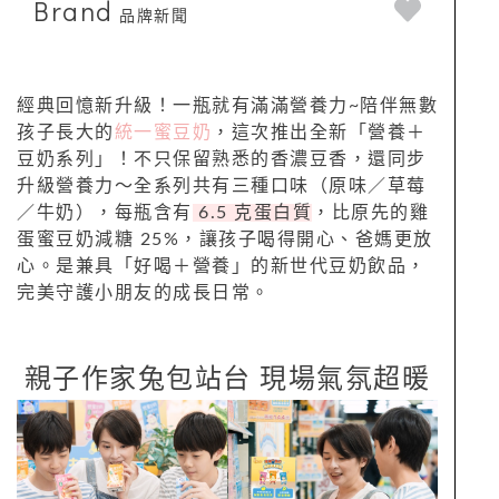
Brand
品牌新聞
經典回憶新升級！一瓶就有滿滿營養力~陪伴無數
孩子長大的
統一蜜豆奶
，這次推出全新「營養＋
豆奶系列」！不只保留熟悉的香濃豆香，還同步
升級營養力～全系列共有三種口味（原味／草莓
／牛奶），每瓶含有
6.5 克蛋白質
，比原先的雞
蛋蜜豆奶減糖 25%，讓孩子喝得開心、爸媽更放
心。是兼具「好喝＋營養」的新世代豆奶飲品，
完美守護小朋友的成長日常。
親子作家兔包站台 現場氣氛超暖