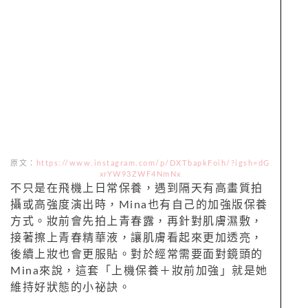
原文：
https://www.instagram.com/p/DXTbapkFoih/?igsh=dG
xrYW93ZWF4NmNx
不只是在飛機上日常保養，遇到隔天有高畫質拍
攝或高強度演出時，Mina也有自己的加強版保養
方式。妝前會先拍上青春露，再針對肌膚濕敷，
接著擦上青春精華液，讓肌膚看起來更加透亮，
後續上妝也會更服貼。對於經常需要面對鏡頭的
Mina來說，這套「上機保養＋妝前加強」就是她
維持好狀態的小祕訣。