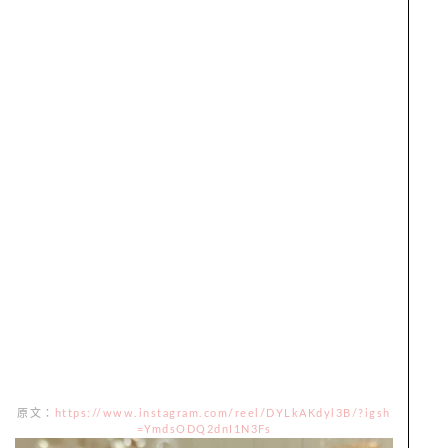
原文：
https://www.instagram.com/reel/DYLkAKdyl3B/?igsh
=YmdsODQ2dnI1N3Fs