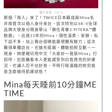
圖片來源：SK-II
那個「南人」來了！TWICE日本籍成員Mina名
井南首次以個人身分來台，這次特別以SK-II全球
品牌大使身分現身華山「鎖住青春2 PITERA™體
驗展」。出道11年的Mina，個性溫柔、安靜，私
下話不多，站上舞台卻總能展現獨有魅力；這次
難得單獨訪台，也搶先逛展、體驗拍照互動。一
現身，她便親切用中文「大家好～我是Mina」打
招呼，近距離看本人更能感受到白皙透亮的好膚
況，也讓人忍不住好奇，平時行程滿檔的她究竟
是怎麼維持肌膚狀態？
Mina每天睡前10分鐘ME
TIME