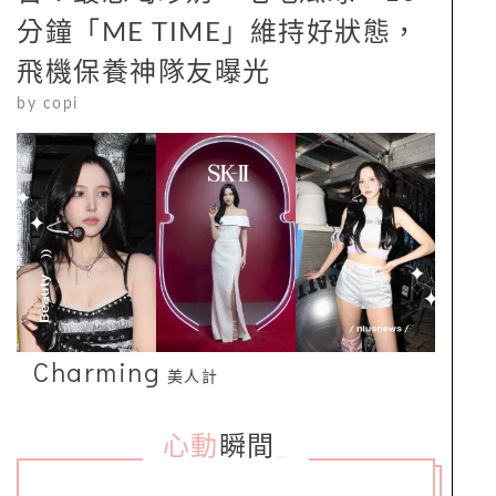
分鐘「ME TIME」維持好狀態，
飛機保養神隊友曝光
by
copi
Charming
美人計
心動
瞬間
_