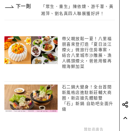
下一則
「眾生．重生」陳依婕、游千葦、黃
湘萍、劉名真四人聯展獲好評！
帶父親放鬆一夏！八里福
朋喜來登打造「夏日淡江
煙火」微旅行住房專案，
結合八里城市沙雕展、漁
人碼頭煙火，爸爸用餐再
贈海鮮加菜
石二鍋大變身！全台首間
新風格店進駐新莊輔大商
圈，新店搶先體驗雙
「石」新鍋 自助吧全面升
級
贊助商廣告