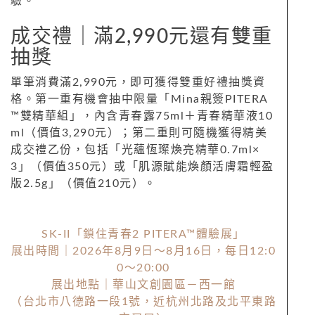
驗。
成交禮｜滿2,990元還有雙重
抽獎
單筆消費滿2,990元，即可獲得雙重好禮抽獎資
格。第一重有機會抽中限量「Mina親簽PITERA
™雙精華組」，內含青春露75ml＋青春精華液10
ml（價值3,290元）；第二重則可隨機獲得精美
成交禮乙份，包括「光蘊恆璨煥亮精華0.7ml×
3」（價值350元）或「肌源賦能煥顏活膚霜輕盈
版2.5g」（價值210元）。
SK-II「鎖住青春2 PITERA™體驗展」
展出時間｜2026年8月9日～8月16日，每日12:0
0～20:00
展出地點｜華山文創園區－西一館
（台北市八德路一段1號，近杭州北路及北平東路