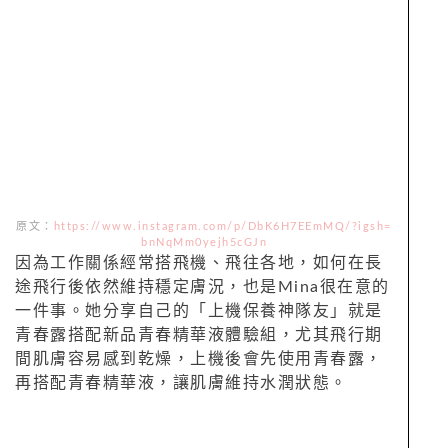
原文：
https://www.instagram.com/p/DbK6H7EEmMQ/?igsh=
bnNqMm0yejh5cGJn
因為工作關係經常搭飛機、飛往各地，如何在長
途飛行後依然維持穩定膚況，也是Mina很在意的
一件事。她分享自己的「上機保養神隊友」就是
青春露搭配新品青春精華液體驗組，尤其飛行期
間肌膚容易感到乾燥，上機後會先使用青春露，
再搭配青春精華液，讓肌膚維持水潤狀態。