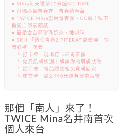
● Mina每天睡前10分鐘ME TIME
● 飛機必備青春露＋青春鎖精華
● TWICE Mina愛用青春露、CC霜！私下
偏愛自然素顏感
● 最想念台灣珍珠奶茶、地瓜球
● SK-II「鎖住青春2 PITERA™體驗展」快
閃好禮一次看
└ 打卡禮｜現場打卡送青春露
└ 免費肌膚檢測｜解鎖你的肌膚狀態
└ 註冊禮｜新品體驗組免費帶回家
└ 成交禮｜滿2,990元還有雙重抽獎
那個「南人」來了！
TWICE Mina名井南首次
個人來台