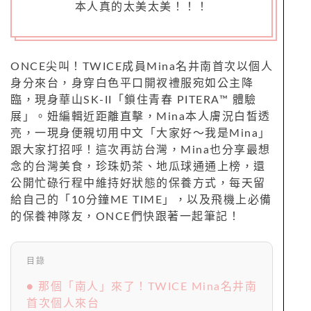
本人真的太美太美！！！
ONCE尖叫！TWICE成員Mina名井南首次以個人
身分來台，身穿白色平口開衩禮服宛如公主降
臨，現身華山SK-II「鎖住青春 PITERA™ 體驗
展」。妞編輯近距離直擊，Mina本人膚況白皙透
亮，一現身便親切用中文「大家好～我是Mina」
跟大家打招呼！這次再訪台灣，Mina也分享最想
念的台灣美食，珍珠奶茶、地瓜球通通上榜，還
公開忙碌行程中維持好狀態的保養方式，每天留
給自己的「10分鐘ME TIME」，以及飛機上必備
的保養神隊友，ONCE們快跟著一起筆記！
目錄
● 那個「南人」來了！TWICE Mina名井南
首次個人來台