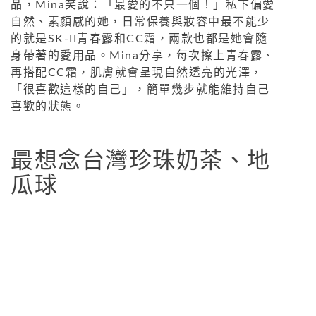
品，Mina笑說：「最愛的不只一個！」私下偏愛
自然、素顏感的她，日常保養與妝容中最不能少
的就是SK-II青春露和CC霜，兩款也都是她會隨
身帶著的愛用品。Mina分享，每次擦上青春露、
再搭配CC霜，肌膚就會呈現自然透亮的光澤，
「很喜歡這樣的自己」，簡單幾步就能維持自己
喜歡的狀態。
最想念台灣珍珠奶茶、地
瓜球