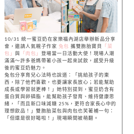
10/31 統一蜜豆奶在家樂福內湖店舉辦新品分享
會，邀請人氣親子作家
兔包
攜雙胞胎寶貝
「菜
包」
與
「肉包」
登場當一日活動大使！現場人潮
滿滿～許多爸媽帶著小孩一起來試飲，感受升級
後的蜜豆奶魅力。
兔包分享育兒心法時也說道：「挑給孩子的東
西，除了他們喜歡，也要讓家長放心；若能幫助
成長或學習就更棒！」她特別提到，蜜豆奶含有
蛋白質與卵磷脂，能幫助孩子發育、維持健康思
緒，「而且新口味減糖 25%，更符合家長心中的
理想飲品！」雙胞胎菜包與肉包也笑著補一句：
「但還是很好喝啦！」現場瞬間被萌翻。