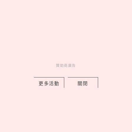
Fun
吃喝玩樂
19 hours ago
贊助商廣告
2026台中粵菜餐廳推薦！「映粵」2人
更多活動
關閉
就能開桌吃10品套餐，奶油麥片蝦、上
湯海鮮福建炒飯必點
by copi
Fun
吃喝玩樂
1 days ago