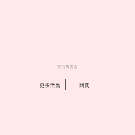
latest news
_
贊助商廣告
更多活動
關閉
2026文博會10大必買IP推薦！WASABI
未來版盲盒、變種吉娃娃聯名《海綿寶
寶》，屎蛋唐尼荷包失守
by copi
Events
展演活動
15 hours ago