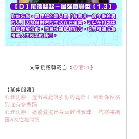
文章授權轉載自《
香港01
》
【延伸閱讀】
心理測驗｜選出最能吸引你的電話！ 判斷你性格
到底有多急躁
心理測驗｜憑感覺選出最喜歡熱氣球！ 答案將揭
露6大性格特質