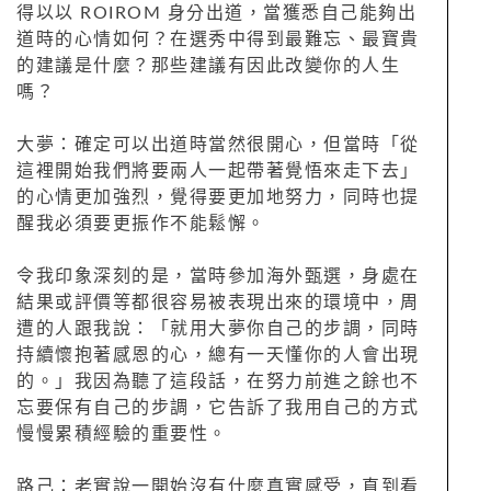
得以以 ROIROM 身分出道，當獲悉自己能夠出
道時的心情如何？在選秀中得到最難忘、最寶貴
的建議是什麼？那些建議有因此改變你的人生
嗎？
大夢：確定可以出道時當然很開心，但當時「從
這裡開始我們將要兩人一起帶著覺悟來走下去」
的心情更加強烈，覺得要更加地努力，同時也提
醒我必須要更振作不能鬆懈。
令我印象深刻的是，當時參加海外甄選，身處在
結果或評價等都很容易被表現出來的環境中，周
遭的人跟我說：「就用大夢你自己的步調，同時
持續懷抱著感恩的心，總有一天懂你的人會出現
的。」我因為聽了這段話，在努力前進之餘也不
忘要保有自己的步調，它告訴了我用自己的方式
慢慢累積經驗的重要性。
路己：老實說一開始沒有什麼真實感受，直到看