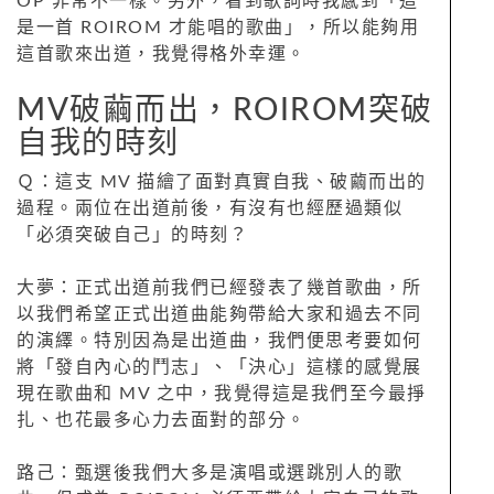
OP 非常不一樣。另外，看到歌詞時我感到「這
是一首 ROIROM 才能唱的歌曲」，所以能夠用
這首歌來出道，我覺得格外幸運。
MV破繭而出，ROIROM突破
自我的時刻
Ｑ：這支 MV 描繪了面對真實自我、破繭而出的
過程。兩位在出道前後，有沒有也經歷過類似
「必須突破自己」的時刻？
大夢：正式出道前我們已經發表了幾首歌曲，所
以我們希望正式出道曲能夠帶給大家和過去不同
的演繹。特別因為是出道曲，我們便思考要如何
將「發自內心的鬥志」、「決心」這樣的感覺展
現在歌曲和 MV 之中，我覺得這是我們至今最掙
扎、也花最多心力去面對的部分。
路己：甄選後我們大多是演唱或選跳別人的歌