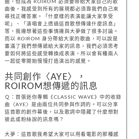
曲，但成為 ROIROM 必須要帶給大家自己的歌
曲後，我感受到所有的展現都必須靠我們自己來
尋找正確答案。「什麼樣的表演能讓大家享受
呢」、「演唱會上透過這首歌想傳達什麼訊息」
等，我邊想著這些事情邊與大夢做了很多討論。
而以 ROIROM 身分帶給大家的歌曲，可以說是
塞滿了我們想傳遞給大家的訊息，我們必須思考
要如何將這些感受轉換成表演，所以會有種兩人
一起從零開始慢慢打造演出的感覺。
共同創作〈AYE〉，
ROIROM想傳遞的訊息
Ｑ：首張迷你專輯《CLASSIC WAVE》中的收錄
曲〈AYE〉是由兩位共同參與作詞的。可以分享
這首歌的創作幕後，以及歌詞中隱藏了什麼想對
彼此或粉絲說的訊息嗎？
大夢：這首歌我希望大家可以用看電影的那種感