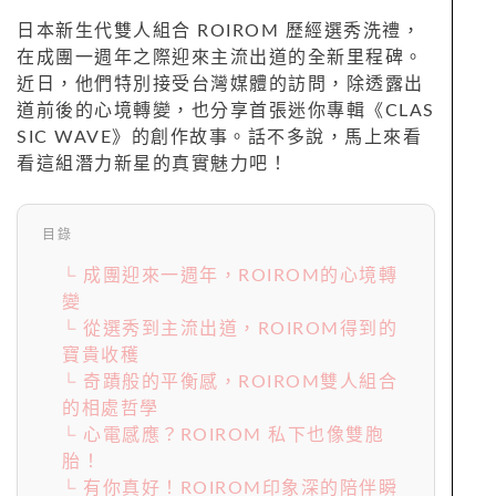
日本新生代雙人組合 ROIROM 歷經選秀洗禮，
在成團一週年之際迎來主流出道的全新里程碑。
近日，他們特別接受台灣媒體的訪問，除透露出
道前後的心境轉變，也分享首張迷你專輯《CLAS
SIC WAVE》的創作故事。話不多說，馬上來看
看這組潛力新星的真實魅力吧！
目錄
└ 成團迎來一週年，ROIROM的心境轉
變
└ 從選秀到主流出道，ROIROM得到的
寶貴收穫
└ 奇蹟般的平衡感，ROIROM雙人組合
的相處哲學
└ 心電感應？ROIROM 私下也像雙胞
胎！
└ 有你真好！ROIROM印象深的陪伴瞬