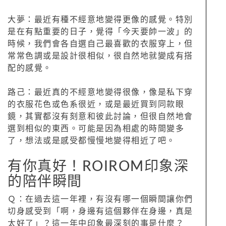
大夢：最近有種不經意地變得更像的感覺。特別
是在有點重要的日子，覺得「今天要帥一波」的
時候，我們會各自選自己最喜歡的衣服穿上，但
常常色調或是設計很相似，很自然地就變成有搭
配的感覺。
路己：最近真的不經意地變得很像，像是私下穿
的衣服花色或色系很近，或是最近買到同款眼
鏡，其實都沒有刻意和彼此討論，但很自然地會
選到相似的東西。可能是因為相處的時間變多
了，想法或是感受都慢慢地變得相近了吧。
有你真好！ROIROM印象深
的陪伴瞬間
Ｑ：在過去這一年裡，有沒有哪一個瞬間讓你們
切身感受到「啊，身邊有這個夥伴在身邊，真是
太好了」？這一年中印象最深刻的事是什麼？