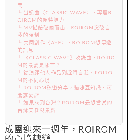
間
└ 出道曲〈CLASSIC WAVE〉，專屬R
OIROM的獨特魅力
└ MV描繪破繭而出，ROIROM突破自
我的時刻
└ 共同創作〈AYE〉，ROIROM想傳遞
的訊息
└ 《CLASSIC WAVE》收錄曲，ROIRO
M的最愛是哪首？
└ 從演繹他人作品到詮釋自我，ROIRO
M的不同心境
└ ROIROM私密分享，貓咪豆知識、可
麗露愛店
└ 如果來到台灣？ROIROM最想嘗試的
台灣美食與景點
成團迎來一週年，ROIROM
的心境轉變