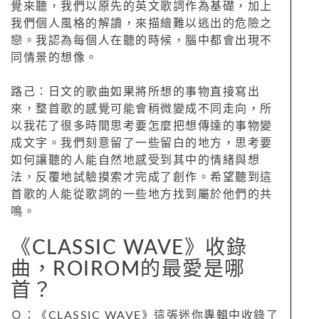
覺來聽，我們以原先的英文歌詞作為基礎，加上
我們個人風格的解讀，來描繪難以逃出的危險之
戀。我認為每個人在聽的時候，腦中都會出現不
同情景的想像。
路己：日文的歌曲如果將所想的事物直接寫出
來，整首歌的感覺可能會稍微變成不同走向，所
以我花了很多時間思考要怎麼把想傳達的事物變
成文字。我們刻意留了一些留白的地方，思考要
如何讓聽的人能自然地感受到其中的情緒與想
法，反覆地試驗摸索才完成了創作。希望聽到這
首歌的人能從歌詞的一些地方找到屬於他們的共
鳴。
《CLASSIC WAVE》收錄
曲，ROIROM的最愛是哪
首？
Ｑ：《CLASSIC WAVE》這張迷你專輯中收錄了