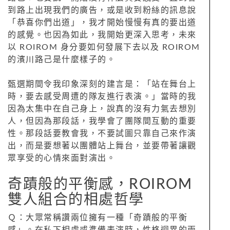
到路上出現我們的廣告，或是收到粉絲的訊息說
「恭喜你們出道」，我才開始慢慢有真的要出道
的感覺。也因為如此，我開始更深入思考，未來
以 ROIROM 身分要如何發展下去以及 ROIROM
的濱川路己是什麼樣子的。
甄選期間令我印象深刻的建言是：「站在舞台上
時，要去感受周遭的隊友進行表演。」當時的我
因為太集中在自己身上，說真的沒有力氣去想別
人，但因為那段話，我學會了團隊間互動的重要
性。那段話要教會我，不要試圖只靠自己來作演
出，而是要想著以團體站上舞台，並要帶著讓觀
眾享受的心情來面對演出。
奇蹟般的平衡感，ROIROM
雙人組合的相處哲學
Ｑ：大眾常稱讚兩位擁有一種「奇蹟般的平衡
感」。在私下相處或準備表演時，性格迥異的兩