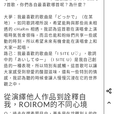
7首歌，你們各自最喜歡哪首呢？為什麼？
大夢：我最喜歡的歌曲是「どっかで」（在某
地）。如同歌詞裡所說，希望能夠與那些尚未相
遇的 cHaRm 相遇。我認為這首歌在演唱會上演
唱時氣氛會很嗨，而且也能和粉絲們共享一些感
動的時刻，所以希望未來有機會能在演唱會上和
大家一起唱。
路己：我最喜歡的歌曲是「I SITE U♡」，歌詞
中的「あいしてゆー」（I SITE U）是我自己創
造的一種表現，所以特別有感觸。這首歌可以讓
大家感受到戀愛的酸甜滋味，還有一些特別的情
感，我認為聽的時候會讓人慢慢沉浸在它的世界
觀之中。
從演繹他人作品到詮釋自
我，ROIROM的不同心境
Ｑ：過去在選秀節目中，更多是在詮釋別人的作