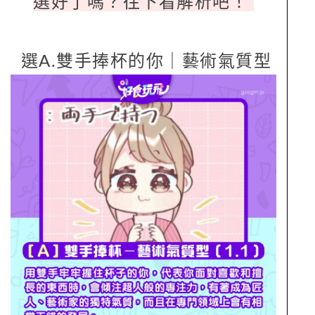
選好了嗎？往下看解析吧！
選A.雙手捧杯的你｜藝術氣質型