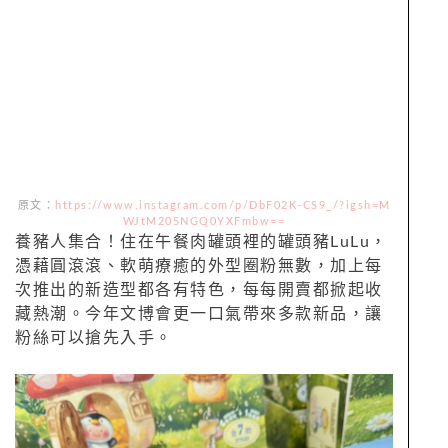
原文：
https://www.instagram.com/p/DbF02K-CS9_/?igsh=M
WJtM205NGQ0YXFmbw==
養豬人集合！住在午餐肉罐頭裡的罐頭豬LuLu，
憑藉圓滾滾、軟萌療癒的外型圈粉無數，加上每
次推出的新造型都各有特色，每每開賣都掀起收
藏熱潮。今年文博會更一口氣帶來多款新品，讓
粉絲可以搶先入手。