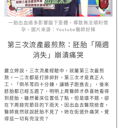
一胎出血過多影響腦下垂體，導致無法順利懷
孕，圖片來源：Youtube醫師好辣
第三次流產最煎熬：胚胎「隔週
消失」崩潰痛哭
嚴立婷說，三次流產經驗中，就屬第三次最煎
熬。一二次都是打排卵針，第三次才是真正人
工，「倒吊等四十分鐘，讓精子跑進去」，後來
胚胎都已經五週了，明明上周醫師才恭喜她看得
到胚胎，雖然著床位置低了點，但是還不錯，卻
在下周錄完節目的下雨天，因出血去醫院檢查，
醫師竟然就說胚胎不見了。她在街道外痛哭，覺
得這一切有完沒完？