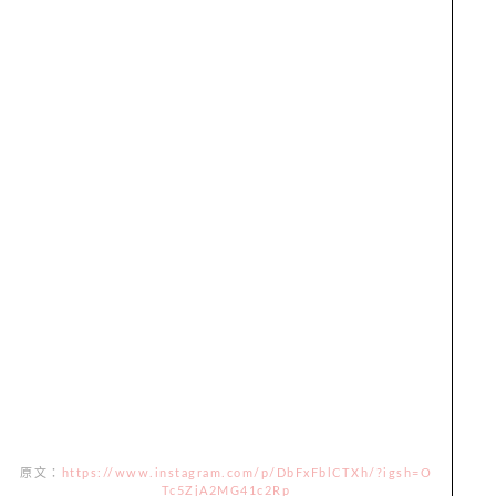
原文：
https://www.instagram.com/p/DbFxFblCTXh/?igsh=O
Tc5ZjA2MG41c2Rp