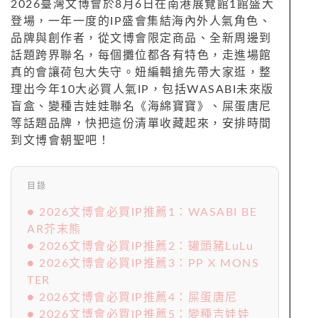
2026臺灣文博會於8月6日在南港展覽館1館盛大
登場，一年一度的IP盛會集結海內外人氣角色、
品牌與創作者，從文博會限定商品、全新周邊到
話題跨界聯名，每個攤位都各有特色，走進場館
真的會讓荷包大失守。妞編輯搶先帶大家逛，整
理出今年10大必買人氣IP，包括WASABI未來版
盲盒、變種吉娃娃聯名《海綿寶寶》、屎蛋唐尼
等話題品牌，快把這份清單收藏起來，安排時間
到文博會朝聖吧！
目錄
● 2026文博會必買IP推薦1：WASABI BE
AR芥末熊
● 2026文博會必買IP推薦2：罐頭豬LuLu
● 2026文博會必買IP推薦3：PP X MONS
TER
● 2026文博會必買IP推薦4：屎蛋唐尼
● 2026文博會必買IP推薦5：變種吉娃娃