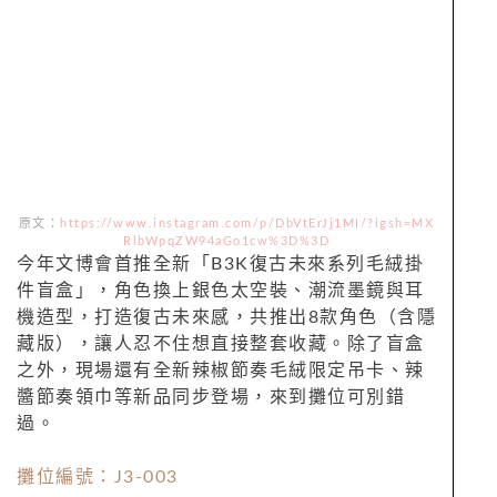
原文：
https://www.instagram.com/p/DbVtErJj1MI/?igsh=MX
RlbWpqZW94aGo1cw%3D%3D
今年文博會首推全新「B3K復古未來系列毛絨掛
件盲盒」，角色換上銀色太空裝、潮流墨鏡與耳
機造型，打造復古未來感，共推出8款角色（含隱
藏版），讓人忍不住想直接整套收藏。除了盲盒
之外，現場還有全新辣椒節奏毛絨限定吊卡、辣
醬節奏領巾等新品同步登場，來到攤位可別錯
過。
攤位編號：J3-003