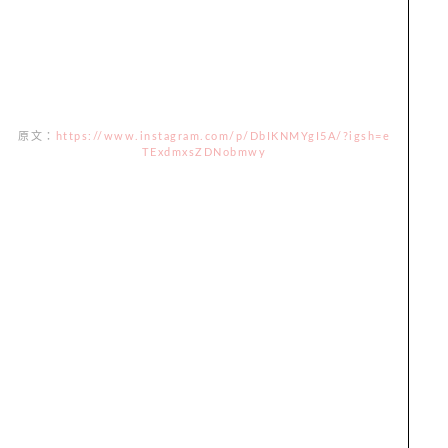
原文：
https://www.instagram.com/p/DbIKNMYgI5A/?igsh=e
TExdmxsZDNobmwy