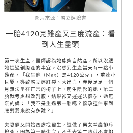
圖片來源：嚴立婷臉書
一胎4120克難產又三度流產：看
到人生盡頭
第一次生產，醫師認為她能夠自然產，所以沒跟
她提過剖腹產的事宜。沒想到生產當天有一點小
難產，「我生他（Max）是4120公克」，重達小
巨嬰，導致嚴立婷肛裂、大出血，產後足足一個
月無法坐在正常的椅子上，萌生陰影的她，第二
胎就考慮想改剖腹，結果卻又遲遲法懷孕，她無
奈的說：「我不是生過第一胎嗎？懷孕這件事到
底對我來說有多難？」
夫妻倆又開始四處找醫生，還做了男女精蟲排斥
檢查，因為第一胎生完，不代表第二胎就不會排