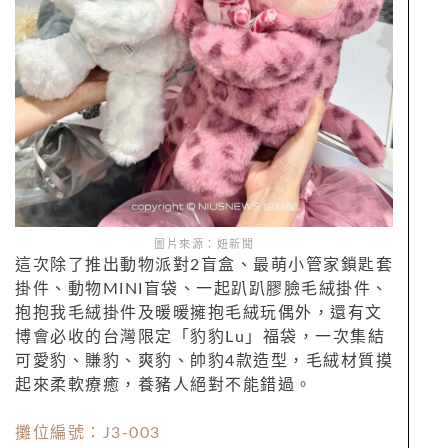
圖片來源：妞新聞
這次除了推出動物派對2盲盒、最萌小管家鎖匙套
掛件、動物MINI盲袋、一起趴趴膠臉毛絨掛件、
抱抱我毛絨掛件及暖暖擁抱毛絨玩偶外，還有文
博會必收的台灣限定「豹豹Lu」福袋，一次集結
可愛豹、賺豹、爽豹、帥豹4款造型，毛絨材質摸
起來柔軟療癒，養豬人絕對不能錯過。
攤位編號：J3-003