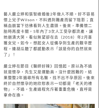
藝人嚴立婷和張智峰婚後2年做人不順，好不容易
懷上兒子Wilson，不料遇到難產而留下陰影；直
稱血崩當下彷彿看到人生盡頭。後來，準備懷二
胎時再度卡關，5年內了3次人工受孕都流產，讓
她崩潰大哭，看似無望卻在去（2018）年2月喜
獲女兒。如今，想起女人從備孕到生產的艱辛歷
程，連胡瓜聽了都感動表示「該是你的自然就來
了」！
嚴立婷在節目《醫師好辣》回憶起，原以為不過
就是懷孕，先生又是運動員，沒什麼困難的，結
果整整2年遍尋所有名醫，找不出不孕原因。後來
終於自然懷孕的她欣慰表示一切都是「老天的禮
物」，不過，生產過程充斥著重重危機，直呼是
拿命在換。