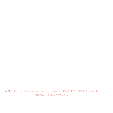
原文：
https://www.instagram.com/p/DbQIDBIiUX9/?igsh=N
GR0bmg2MW03ZXFm