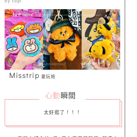
by
copi
Misstrip
愛玩妞
心動
瞬間
_
太好逛了！！！