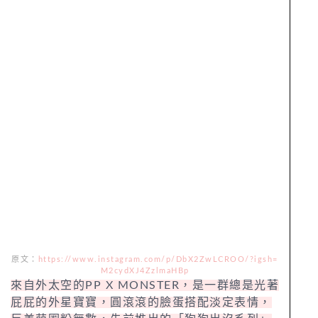
原文：
https://www.instagram.com/p/DbX2ZwLCROO/?igsh=
M2cydXJ4ZzlmaHBp
來自外太空的PP X MONSTER，是一群總是光著
屁屁的外星寶寶，圓滾滾的臉蛋搭配淡定表情，