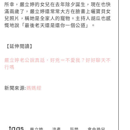
所幸，嚴立婷的女兒在去年除夕誕生，現在也快
滿兩歲了，嚴立婷還常常大方在臉書上曬寶貝女
兒照片，稱她是全家人的寵物。主持人胡瓜也感
慨地說「最後老天還是還你一個公道」。
【延伸閱讀】
嚴立婷老公說真話，好兇＝不愛我？好好聊天不
行嗎
新聞來源:
媽媽經
tags
嚴立婷
流產
巨嬰
拿命換兒