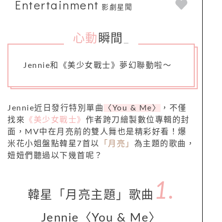
Entertainment
影劇星聞
心動
瞬間
_
Jennie和《美少女戰士》夢幻聯動啦～
Jennie近日發行特別單曲
〈You & Me〉
，不僅
找來
《美少女戰士》
作者跨刀繪製數位專輯的封
面，MV中在月亮前的雙人舞也是精彩好看！爆
米花小姐盤點韓星7首以
「月亮」
為主題的歌曲，
妞妞們聽過以下幾首呢？
1.
韓星「月亮主題」歌曲
Jennie〈You & Me〉