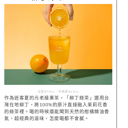
北部$70(L)、中南部$65(L)
作為迷客夏的元老級果茶，「柳丁綠茶」選用台
灣在地柳丁，將100%的原汁直接融入茉莉花香
的綠茶裡。喝的時候還能聞到天然的柑橘精油香
氣，超經典的滋味，怎麼喝都不會膩。