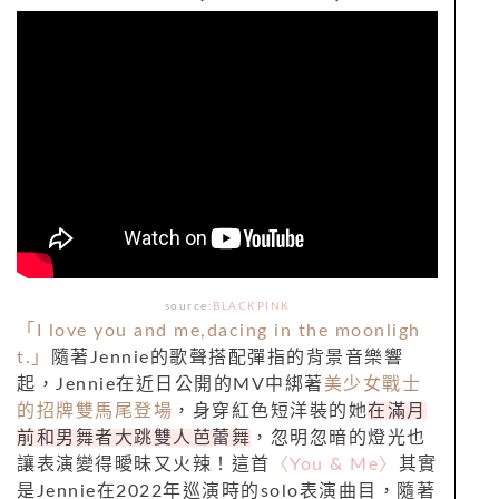
source:
BLACKPINK
「I love you and me,dacing in the moonligh
t.」
隨著Jennie的歌聲搭配彈指的背景音樂響
起，Jennie在近日公開的MV中綁著
美少女戰士
的招牌雙馬尾登場
，身穿紅色短洋裝的她
在滿月
前和男舞者大跳雙人芭蕾舞
，忽明忽暗的燈光也
讓表演變得曖昧又火辣！這首
〈You & Me〉
其實
是Jennie在2022年巡演時的solo表演曲目，隨著