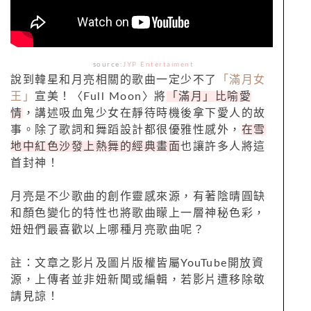
source:
JYP Entertaiment
說到韓星和月亮相關的歌曲一定少不了
「滿月女
王」
宣美！〈Full Moon〉將
「滿月」比喻愛
情
，講述吸血鬼少女在靜待時機後拿下愛人的故
事。除了歌詞和舞蹈設計都很優雅性感外，
在雪
地中紅色沙發上熱舞的經典畫面
也讓許多人將這
首封神！
月亮是不少歌曲的創作靈感來源，有著陰晴圓缺
和顏色變化的特性也將歌曲矇上一層神秘色彩，
妞妞們最喜歡以上哪種月亮歌曲呢？
註：文章之影片及圖片版權皆屬
YouTube
開放資
源，上傳者並非妞新聞或編輯，若影片遭移除敬
請見諒！