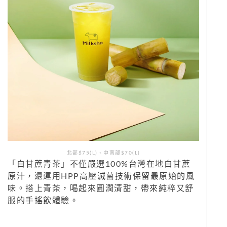
北部$75(L)、中南部$70(L)
「白甘蔗青茶」不僅嚴選100%台灣在地白甘蔗
原汁，還運用HPP高壓滅菌技術保留最原始的風
味。搭上青茶，喝起來圓潤清甜，帶來純粹又舒
服的手搖飲體驗。