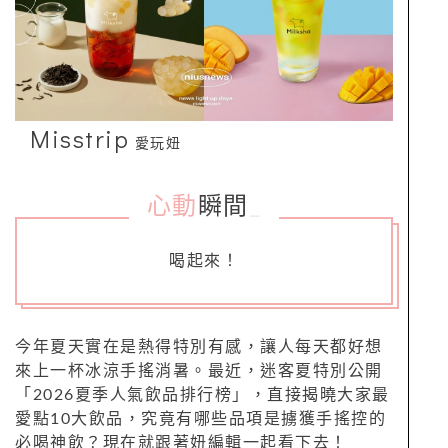
Misstrip
愛玩妞
心動
瞬間
_
喝起來！
今年夏天實在是熱得特別有感，讓人每天都好想
來上一杯冰涼手搖消暑。最近，迷客夏特別公開
「2026夏季人氣飲品排行榜」，直接揭曉大家最
愛點10大飲品，究竟有哪些品項是擄獲手搖控的
必喝神飲？現在就跟著妞編輯一起看下去！