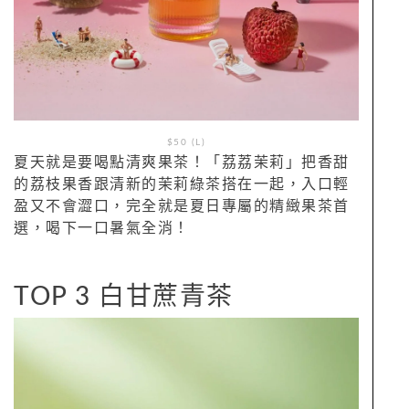
$50 (L)
夏天就是要喝點清爽果茶！「荔荔茉莉」把香甜
的荔枝果香跟清新的茉莉綠茶搭在一起，入口輕
盈又不會澀口，完全就是夏日專屬的精緻果茶首
選，喝下一口暑氣全消！
TOP 3 白甘蔗青茶