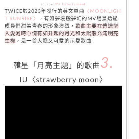
source:
JYP Entertaiment
TWICE於2023年發行的英文單曲
〈MOONLIGH
T SUNRISE〉
，有如夢境般夢幻的MV場景透過
成員們甜美青春的形象演繹，
歌曲主要在傳達墜
入愛河時心情有如升起的月光和太陽般充滿明亮
生機
，是一首大膽又可愛的示愛歌曲！
3.
韓星「月亮主題」的歌曲
IU〈strawberry moon〉