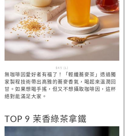
$45 (L)
無咖啡因愛好者有福了！「輕纖蕎麥茶」透過獨
家製程技術帶出高雅的蕎麥香氣，喝起來溫潤回
甘。如果想喝手搖，但又不想攝取咖啡因，這杯
絕對能滿足大家。
TOP 9 茉香綠茶拿鐵