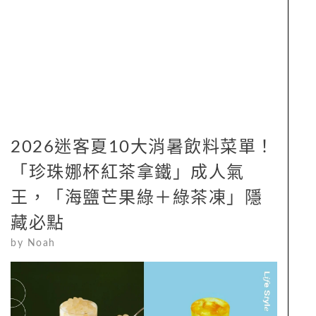
2026迷客夏10大消暑飲料菜單！
「珍珠娜杯紅茶拿鐵」成人氣
王，「海鹽芒果綠＋綠茶凍」隱
藏必點
by
Noah