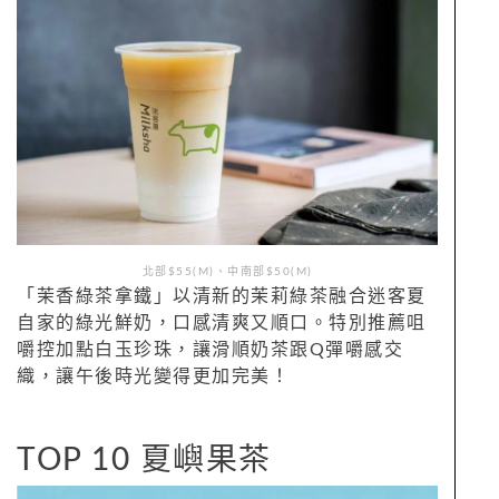
北部$55(M)、中南部$50(M)
「茉香綠茶拿鐵」以清新的茉莉綠茶融合迷客夏
自家的綠光鮮奶，口感清爽又順口。特別推薦咀
嚼控加點白玉珍珠，讓滑順奶茶跟Q彈嚼感交
織，讓午後時光變得更加完美！
TOP 10 夏嶼果茶