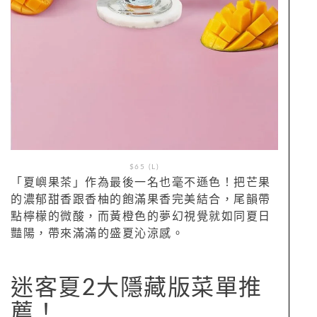
$65 (L)
「夏嶼果茶」作為最後一名也毫不遜色！把芒果
的濃郁甜香跟香柚的飽滿果香完美結合，尾韻帶
點檸檬的微酸，而黃橙色的夢幻視覺就如同夏日
豔陽，帶來滿滿的盛夏沁涼感。
迷客夏2大隱藏版菜單推
薦！