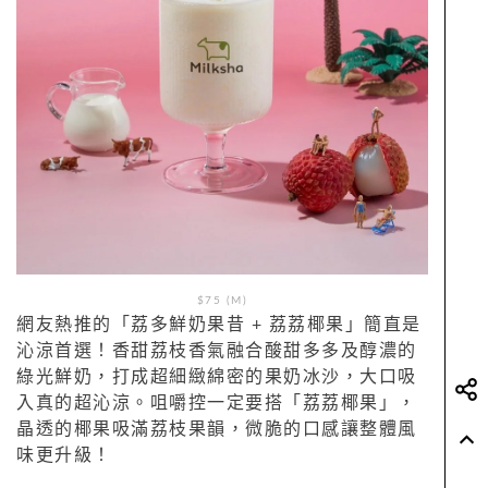
$75 (M)
網友熱推的「荔多鮮奶果昔 + 荔荔椰果」簡直是
沁涼首選！香甜荔枝香氣融合酸甜多多及醇濃的
綠光鮮奶，打成超細緻綿密的果奶冰沙，大口吸
入真的超沁涼。咀嚼控一定要搭「荔荔椰果」，
晶透的椰果吸滿荔枝果韻，微脆的口感讓整體風
味更升級！