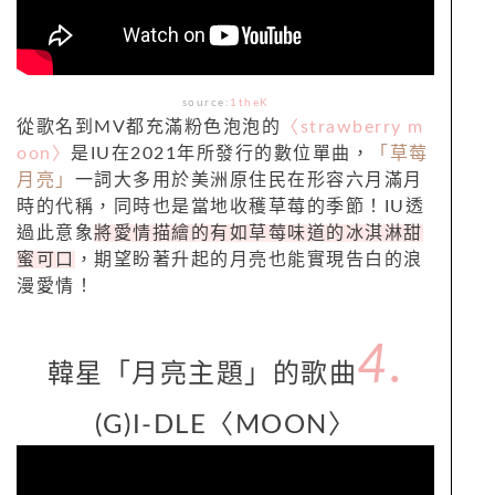
source:
1theK
從歌名到MV都充滿粉色泡泡的
〈strawberry m
oon〉
是IU在2021年所發行的數位單曲，
「草莓
月亮」
一詞大多用於美洲原住民在形容六月滿月
時的代稱，同時也是當地收穫草莓的季節！IU透
過此意象
將愛情描繪的有如草莓味道的冰淇淋甜
蜜可口
，期望盼著升起的月亮也能實現告白的浪
漫愛情！
4.
韓星「月亮主題」的歌曲
(G)I-DLE〈MOON〉