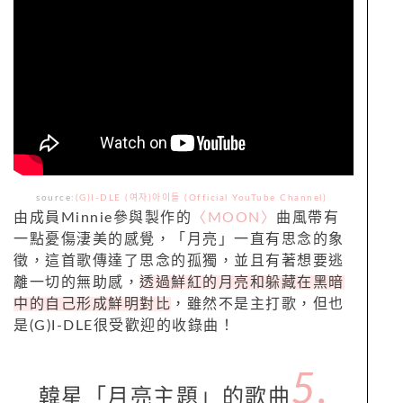
source:
(G)I-DLE (여자)아이들 (Official YouTube Channel)
由成員Minnie參與製作的
〈MOON〉
曲風帶有
一點憂傷淒美的感覺，「月亮」一直有思念的象
徵，這首歌傳達了思念的孤獨，並且有著想要逃
離一切的無助感，
透過鮮紅的月亮和躲藏在黑暗
中的自己形成鮮明對比
，雖然不是主打歌，但也
是(G)I-DLE很受歡迎的收錄曲！
5.
韓星「月亮主題」的歌曲