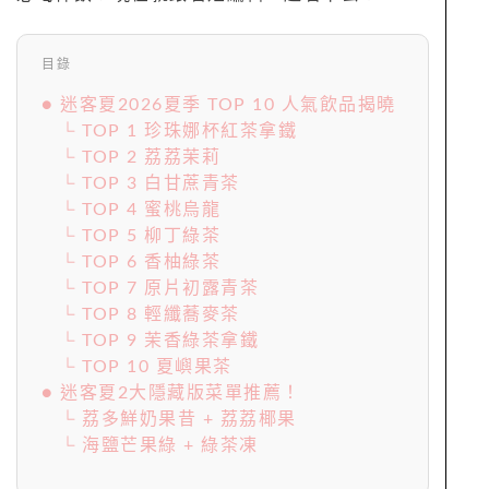
目錄
● 迷客夏2026夏季 TOP 10 人氣飲品揭曉
└ TOP 1 珍珠娜杯紅茶拿鐵
└ TOP 2 荔荔茉莉
└ TOP 3 白甘蔗青茶
└ TOP 4 蜜桃烏龍
└ TOP 5 柳丁綠茶
└ TOP 6 香柚綠茶
└ TOP 7 原片初露青茶
└ TOP 8 輕纖蕎麥茶
└ TOP 9 茉香綠茶拿鐵
└ TOP 10 夏嶼果茶
● 迷客夏2大隱藏版菜單推薦！
└ 荔多鮮奶果昔 + 荔荔椰果
└ 海鹽芒果綠 + 綠茶凍