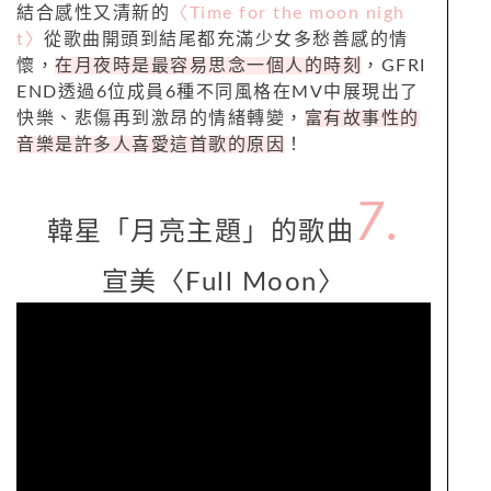
結合感性又清新的
〈Time for the moon nigh
t〉
從歌曲開頭到結尾都充滿少女多愁善感的情
懷，
在月夜時是最容易思念一個人的時刻
，GFRI
END透過6位成員6種不同風格在MV中展現出了
快樂、悲傷再到激昂的情緒轉變，
富有故事性的
音樂是許多人喜愛這首歌的原因
！
7.
韓星「月亮主題」的歌曲
宣美〈Full Moon〉