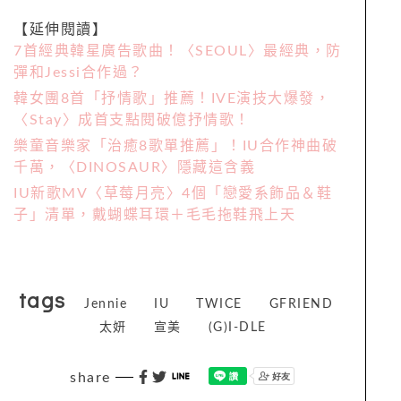
【延伸閱讀】
7首經典韓星廣告歌曲！〈SEOUL〉最經典，防
彈和Jessi合作過？
韓女團8首「抒情歌」推薦！IVE演技大爆發，
〈Stay〉成首支點閱破億抒情歌！
樂童音樂家「治癒8歌單推薦」！IU合作神曲破
千萬，〈DINOSAUR〉隱藏這含義
IU新歌MV〈草莓月亮〉4個「戀愛系飾品＆鞋
子」清單，戴蝴蝶耳環＋毛毛拖鞋飛上天
tags
Jennie
IU
TWICE
GFRIEND
太妍
宣美
(G)I-DLE
share