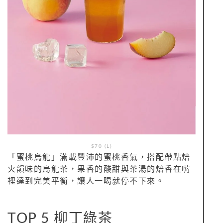
$70 (L)
「蜜桃烏龍」滿載豐沛的蜜桃香氣，搭配帶點焙
火韻味的烏龍茶，果香的酸甜與茶湯的焙香在嘴
裡達到完美平衡，讓人一喝就停不下來。
TOP 5 柳丁綠茶