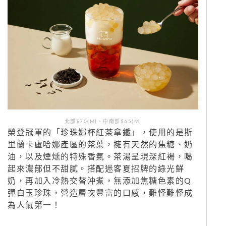
北部$70(M)、中南部$65(M)
榮登冠軍的「珍珠娜杯紅茶拿鐵」，使用的是斯
里蘭卡盧哈娜產區的茶葉，擁有天然的焦糖、奶
油，以及煙燻的特殊香氣。茶湯呈現深紅褐，喝
起來濃郁但不甜膩。搭配迷客夏招牌的綠光鮮
奶，再加入冷熱交替沖煮，無添加焦糖色素的Q
彈白玉珍珠，營造層次豐富的口感，難怪難怪成
為人氣第一！