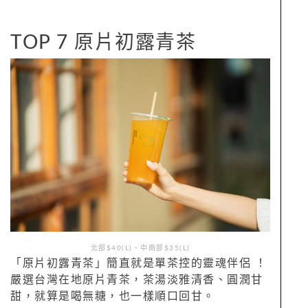
TOP 7 原片初露青茶
北部$40(L)、中南部$35(L)
「原片初露青茶」簡直就是單茶控的靈魂伴侶 ！
嚴選台灣在地原片青茶，茶湯淡雅清香、圓潤甘
甜，就算是喝無糖，也一樣順口回甘。