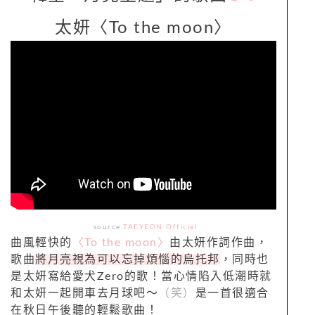
太妍〈To the moon〉
source:
TAEYEON Official
曲風輕快的
〈To the moon〉
由太妍作詞作曲，
歌曲
將月亮視為可以忘掉煩惱的烏托邦
，同時也
是太妍寫給愛犬Zero的歌！當心情陷入低潮時就
和太妍一起開車去月球吧～
（笑）
是一首很適合
在秋日午後聽的輕鬆歌曲！