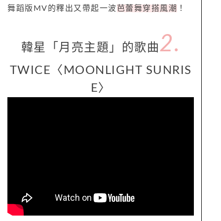
舞蹈版MV的釋出又帶起一波
芭蕾舞穿搭風潮
！
2.
韓星「月亮主題」的歌曲
TWICE〈MOONLIGHT SUNRIS
E〉