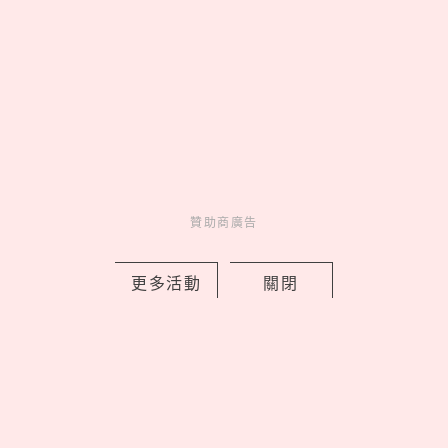
妞活動
_
贊助商廣告
MORE
更多活動
關閉
贊助商廣告
贊助商廣告
人氣排行
人氣
共鳴
01
On 昂跑 Run Hub 跑者驛站