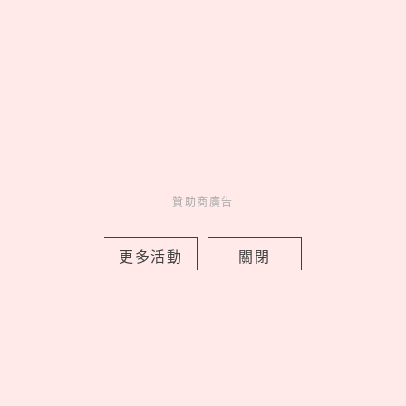
清心「貓貓蟲咖波」聯名回歸！限定紙
杯＋加價購周邊一次看，優多紅柚茶凍
新登場
by Noah
Fun
贊助商廣告
吃喝玩樂
10 hours ago
更多活動
關閉