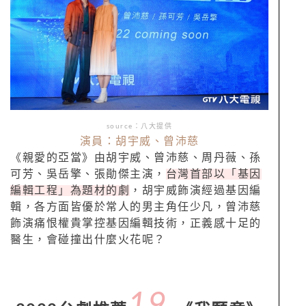
source：八大提供
演員：胡宇威、曾沛慈
《親愛的亞當》由胡宇威、曾沛慈、周丹薇、孫
可芳、吳岳擎、張勛傑主演，
台灣首部以「基因
編輯工程」為題材的劇
，胡宇威飾演經過基因編
輯，各方面皆優於常人的男主角任少凡，曾沛慈
飾演痛恨權貴掌控基因編輯技術，正義感十足的
醫生，會碰撞出什麼火花呢？
19.