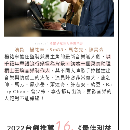
source：
牽猴子電影粉絲俱樂部
演員：楊祐寧、9m88、馬念先、陳昊森
楊祐寧擔任監製兼男主角的最新音樂職人劇，
以
千禧年華語流行樂壇為背景，講述一個菜鳥助理
槓上王牌音樂製作人
，與不同大牌歌手捧碰撞出
音樂與情感上的火花，演員陣容非常龐大，施名
帥、萬芳、鳳小岳、蕭煌奇、許志安、納豆、Ba
rry Chen、曾少宗、李杏都有出演，喜歡音樂的
人絕對不能錯過！
16.
2022台劇推薦
《最佳利益