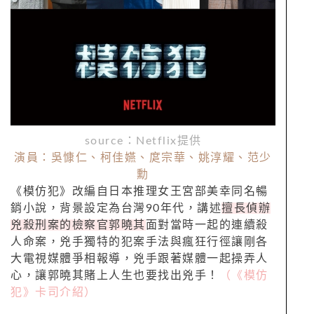
source：Netflix提供
演員：吳慷仁、柯佳嬿、庹宗華、姚淳耀、范少
勳
《模仿犯》改編自日本推理女王宮部美幸同名暢
銷小說，背景設定為台灣90年代，講述
擅長偵辦
兇殺刑案的檢察官郭曉其
面對當時一起的連續殺
人命案，兇手獨特的犯案手法與瘋狂行徑讓剛各
大電視媒體爭相報導，兇手跟著媒體一起操弄人
心，讓郭曉其賭上人生也要找出兇手！
（《模仿
犯》卡司介紹）