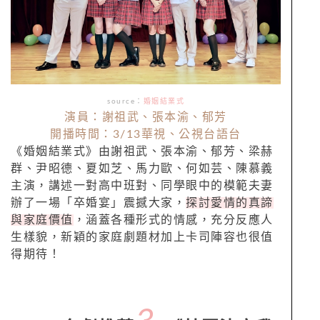
source：
婚姻結業式
演員：謝祖武、張本渝、郁芳
開播時間：3/13華視、公視台語台
《婚姻結業式》由謝祖武、張本渝、郁芳、梁赫
群、尹昭德、夏如芝、馬力歐、何如芸、陳慕義
主演，講述一對高中班對、同學眼中的模範夫妻
辦了一場「卒婚宴」震撼大家，
探討愛情的真諦
與家庭價值
，涵蓋各種形式的情感，充分反應人
生樣貌，新穎的家庭劇題材加上卡司陣容也很值
得期待！