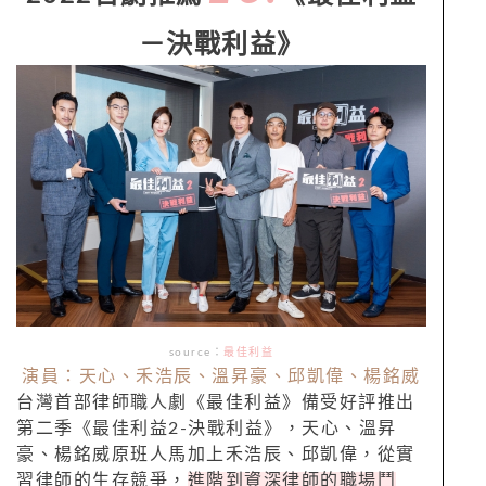
－決戰利益》
source：
最佳利益
演員：天心、禾浩辰、溫昇豪、邱凱偉、楊銘威
台灣首部律師職人劇《最佳利益》備受好評推出
第二季《最佳利益2-決戰利益》，天心、溫昇
豪、楊銘威原班人馬加上禾浩辰、邱凱偉，從實
習律師的生存競爭，
進階到資深律師的職場鬥