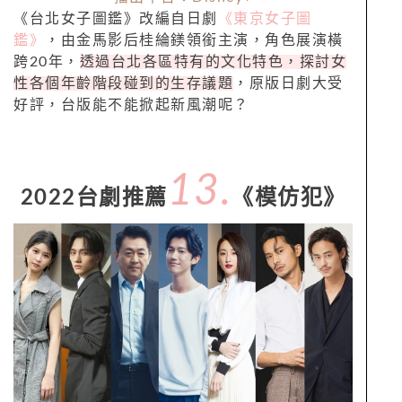
《台北女子圖鑑》改編自日劇
《東京女子圖
鑑》
，由金馬影后桂綸鎂領銜主演，角色展演橫
跨20年，
透過台北各區特有的文化特色，探討女
性各個年齡階段碰到的生存議題
，原版日劇大受
好評，台版能不能掀起新風潮呢？
13.
2022台劇推薦
《模仿犯》