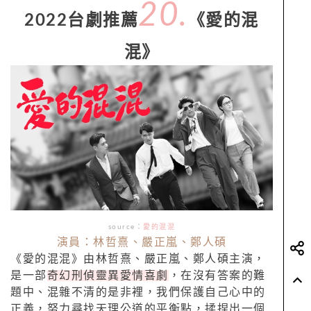
20.
2022台劇推薦
《愛的混
混》
source：
愛的混混
演員：林哲熹、嚴正嵐、鄭人碩
《愛的混混》由林哲熹、嚴正嵐、鄭人碩主演，
是一部
奇幻刑偵靈異愛情喜劇
，在沒有答案的難
題中、混雜不清的是非裡，我們保護自己心中的
正義，努力尋找天理公道的平衡點，揉捏出一個