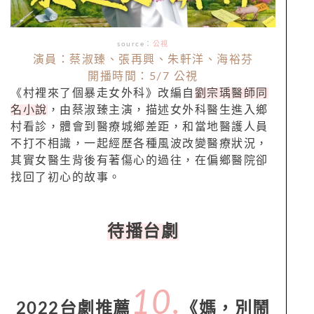
source：
公視
演員：蔡淑臻、張再興、朱軒洋、海裕芬
開播時間：5/7 公視
《村裡來了個暴走女外科》改編自
劉宗瑀醫師同
名小說
，由蔡淑臻主演，描述女外科醫生進入鄉
村看診，體會到醫療城鄉差距，和當地醫護人員
不打不相識，一起經歷各種風波改變醫療狀況，
其實女醫生背後有著傷心的過往，在偏鄉醫院卻
找回了初心的故事。
待播台劇
10.
2022台劇推薦
《媽，別鬧