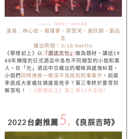
source：
華燈初上FB粉絲專頁
演員：林心如、楊謹華、郭雪芙、謝欣穎、劉品
言
播出時間：3/18 Netflix
《華燈初上》以
「酒店文化」
做為題材，講述19
88年輝煌的日式酒店中各色不同類型的小姐和客
人，在「光」酒店中交織出的曖昧與感情糾葛，
小姐們
同時捲進一樁深不見底的刑事案件
，前兩
季造成大家瘋狂猜誰是兇手？第三季終於要等到
解答啦！
（《華燈初上》第三季10大走向）
5.
2022台劇推薦
《良辰吉時》