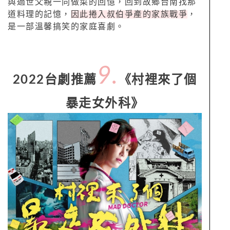
與過世父親一同做菜的回憶，回到故鄉台南找那
道料理的記憶，
因此捲入叔伯爭產的家族戰爭
，
是一部溫馨搞笑的家庭喜劇。
9.
2022台劇推薦
《村裡來了個
暴走女外科》