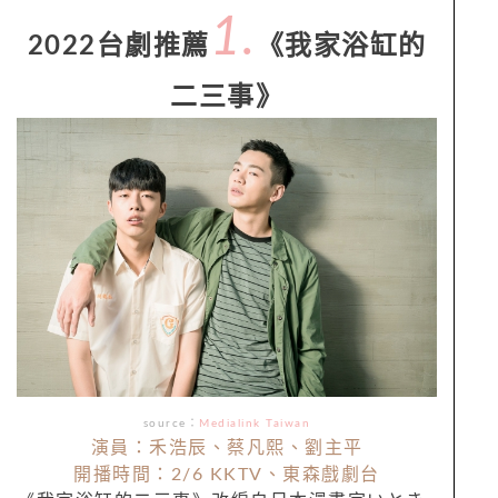
1.
2022台劇推薦
《我家浴缸的
二三事》
source：
Medialink Taiwan
演員：禾浩辰、蔡凡熙、劉主平
開播時間：2/6 KKTV、東森戲劇台