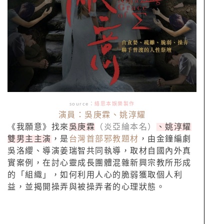
source：
絡思本娛樂製作
演員：吳庚霖、姚淳耀
《我願意》找來
吳庚霖
（炎亞綸本名）
、姚淳耀
雙男主主演
，是
台灣首部邪教題材
，由金鐘編劇
吳洛纓、導演姜瑞智共同執導，取材自國內外真
實案例，在討心靈成長團體混雜新興宗教所形成
的「組織」，如何利用人心的脆弱獲取個人利
益，並揭開操弄與被操弄者的心理狀態。