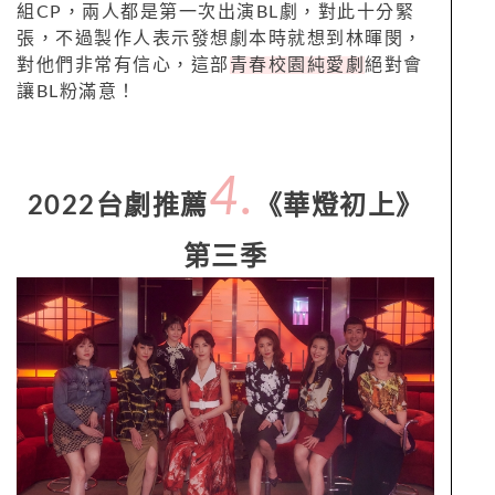
組CP，兩人都是第一次出演BL劇，對此十分緊
張，不過製作人表示發想劇本時就想到林暉閔，
對他們非常有信心，這部
青春校園純愛劇
絕對會
讓BL粉滿意！
4.
2022台劇推薦
《華燈初上》
第三季