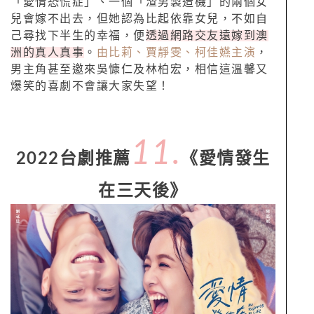
「愛情恐慌症」、一個「渣男製造機」的兩個女
兒會嫁不出去，但她認為比起依靠女兒，不如自
己尋找下半生的幸福，便
透過網路交友遠嫁到澳
洲的真人真事
。
由比莉、賈靜雯、柯佳嬿主演
，
男主角甚至邀來吳慷仁及林柏宏，相信這溫馨又
爆笑的喜劇不會讓大家失望！
11.
2022台劇推薦
《愛情發生
在三天後》