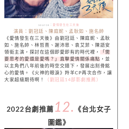
source：
愛情發生在三天後
演員：劉冠廷、陳庭妮、孟耿如、施名帥
《愛情發生在三天後》由劉冠廷、陳庭妮、孟耿
如、施名帥、林哲熹、謝沛恩、袁艾菲、陳語安
領銜主演，探討在這個即愛即有的時代裡，
「需
要思考的愛還是愛嗎？」直擊愛情關係痛點
，並
以主角們八年前後的時空交錯下，發展出刻骨銘
心的愛情。《火神的眼淚》羚羊CP再次合作，讓
大家超級期待啊！
（劉冠廷14部影劇推薦）
12
.
2022台劇推薦
《台北女子
圖鑑》