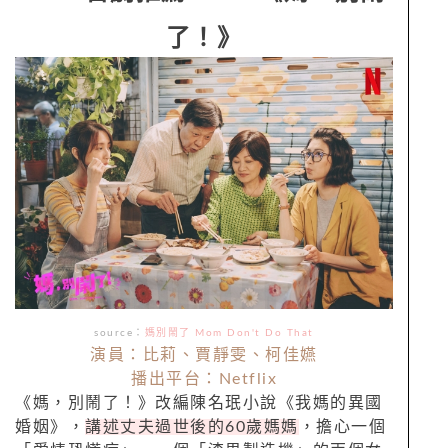
了！》
source：
媽別鬧了 Mom Don't Do That
演員：比莉、賈靜雯、柯佳嬿
播出平台：Netflix
《媽，別鬧了！》改編陳名珉小說《我媽的異國
婚姻》，
講述丈夫過世後的60歲媽媽
，擔心一個