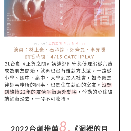
source：
正負之間 Plus & Minus
演員：林上豪、石承鎬、鄭齊磊、李見騰
開播時間：4/15 CATCHPLAY
BL台劇《正負之間》講述鄭則守與傅理躬從六歲
成為朋友開始，就再也沒有離對方太遠，一路從
小學、國中、高中、大學到踏入社會，如今既是
律師事務所的同事、也是住在對面的室友。
沒想
到維持22年的友情平衡意外動搖
，悸動的心往彼
端逐漸滑去，一發不可收拾。
8.
2022台劇推薦
《洞裡的月