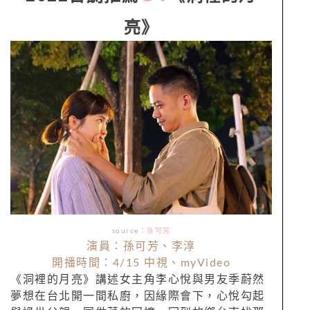
亮》
source：
孫可芳
演員：孫可芳、李淳
開播時間：4/15 中視、myVideo
《洞裡的月亮》講述女主角李心悅與男友季蔚然
夢想在台北開一間私廚，因緣際會下，心悅勾起