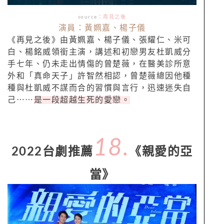
source：
再見之後
演員：黃姵嘉、楊子儀
《再見之後》由黃姵嘉、楊子儀、張耀仁、米可
白、楊銘威領銜主演，講述和初戀男友杜凱威分
手七年、仍未走出情傷的曾楚薇，在醫美診所意
外和「真命天子」許智然相認，曾楚薇總因他種
種與杜凱威不謀而合的習慣與言行，迅速迷失自
己⋯⋯
是一段超越生死的愛戀。
18.
2022台劇推薦
《親愛的亞
當》