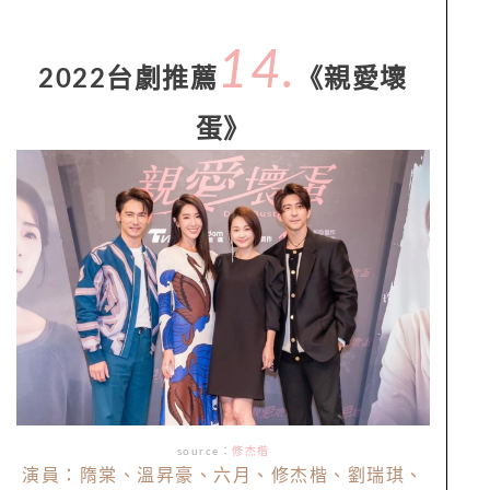
14.
2022台劇推薦
《親愛壞
蛋》
source：
修杰楷
演員：隋棠、溫昇豪、六月、修杰楷、劉瑞琪、