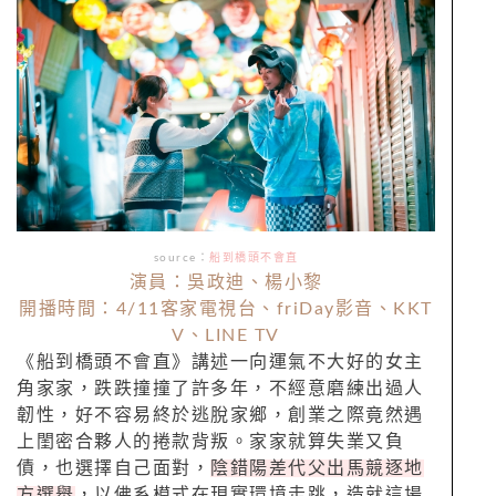
source：
船到橋頭不會直
演員：吳政迪、楊小黎
開播時間：4/11客家電視台、friDay影音、KKT
V、LINE TV
《船到橋頭不會直》講述一向運氣不大好的女主
角家家，跌跌撞撞了許多年，不經意磨練出過人
韌性，好不容易終於逃脫家鄉，創業之際竟然遇
上閨密合夥人的捲款背叛。家家就算失業又負
債，也選擇自己面對，
陰錯陽差代父出馬競逐地
方選舉
，以佛系模式在現實環境走跳，造就這場