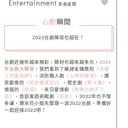
Entertainment
影劇星聞
心動
瞬間
_
2022台劇陣容也超狂！
台劇近幾年越來精彩，題材也越來越多元，
2021
年台劇大爆發
，我們看到了橫掃金鐘獎的
《天橋
上的魔術師》
、消防職人劇
《火神的眼淚》
、爆
笑歡樂的
《俗女養成記2》
、歷史劇
《斯卡羅》
、
燒腦的
《逆局》
、末日愛情劇
《無神之地不下
雨》
、首部客語商戰劇
《茶金》
，2022年也不惶
多讓，爆米花小姐先整理一波2022台劇，準備好
一起迎接2022吧！