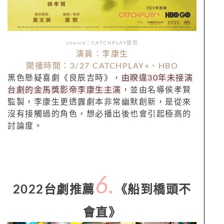
source：CATCHPLAY提供
演員：李康生
開播時間：3/27 CATCHPLAY+、HBO
黑色懸疑喜劇《良辰吉時》，
由睽違30年未接演
台劇的金馬獎影帝李康生主演
，並由名導侯孝賢
監製，李康生更透露劇本非常幽默創新，是從來
沒有接觸過的角色，想必播出後也會引起極高的
討論度。
6.
2022台劇推薦
《船到橋頭不
會直》