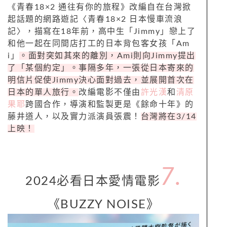
《青春18×2 通往有你的旅程》改編自在台灣掀
起話題的網路遊記〈青春18×2 日本慢車流浪
記〉，描寫在18年前，高中生「Jimmy」戀上了
和他一起在同間店打工的日本背包客女孩「Am
i」
。面對突如其來的離別，Ami則向Jimmy提出
了「某個約定」。事隔多年，一張從日本寄來的
明信片促使Jimmy決心面對過去，並展開首次在
日本的單人旅行。
改編電影不僅由
許光漢
和
清原
果耶
跨國合作，導演和監製更是《餘命十年》的
藤井道人，以及實力派演員張震！
台灣將在3/14
上映！
7.
2024必看日本愛情電影
《BUZZY NOISE》