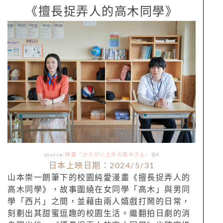
《擅長捉弄人的高木同學》
source:
映画『からかい上手の高木さん』
@X
日本上映日期：2024/5/31
山本崇一朗筆下的校園純愛漫畫《擅長捉弄人的
高木同學》，故事圍繞在女同學「高木」與男同
學「西片」之間，並藉由兩人嬉戲打鬧的日常，
刻劃出其甜蜜逗趣的校園生活。繼翻拍日劇的消