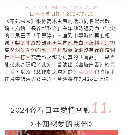
source:
【公式】映画『不死身ラヴァーズ』
@X
日本上映日期：2024/5/10
《不死戀人》根據高木由奈的話題同名漫畫改
編，描繪「長谷部梨之」在年幼時遇見命中注定
的白馬王子「甲野淳」，直到中學時的再度
相
遇，梨之才終於鼓起勇氣向他告白。怎料，淳卻
突然消失在他面前，並且就像從來沒有存在這個
世上一樣。
究竟梨之那份純真的「喜歡」，是否
能帶來奇蹟呢？此外，曾演出《幽遊白書》的
見
上愛
，以及《惡作劇之吻》的
佐藤寬太
也將攜手
在片中飾演男女主角。台灣將在7月26日上映。
11.
2024必看日本愛情電影
《不知戀愛的我們》