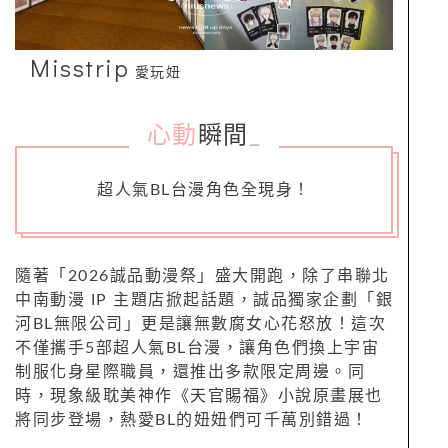
Misstrip
愛玩妞
心動
瞬間
_
超人氣BL台漫角色全現身！
隨著「2026誠品動漫祭」盛大開跑，除了串聯北
中南動漫 IP 主題店掀起話題，誠品獨家企劃「銀
河BL無限公司」更是讓無數腐女心花怒放！這次
不僅攜手5部超人氣BL台漫，讓角色們換上宇宙
制服化身星際職員，還推出多款限定周邊。同
時，現象級耽美神作《天官賜福》小說原畫展也
將同步登場，熱愛BL的妞妞們可千萬別錯過！