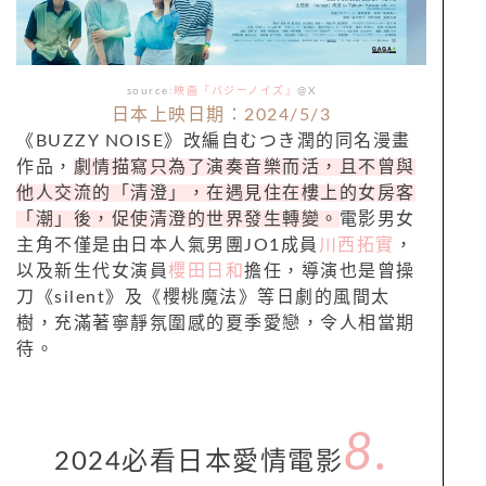
source:
映画『バジーノイズ』
@X
日本上映日期：2024/5/3
《BUZZY NOISE》改編自むつき潤的同名漫畫
作品，
劇情描寫只為了演奏音樂而活，且不曾與
他人交流的「清澄」，在遇見住在樓上的女房客
「潮」後，促使清澄的世界發生轉變。
電影男女
主角不僅是由日本人氣男團JO1成員
川西拓實
，
以及新生代女演員
櫻田日和
擔任，導演也是曾操
刀《silent》及《櫻桃魔法》等日劇的風間太
樹，充滿著寧靜氛圍感的夏季愛戀，令人相當期
待。
8.
2024必看日本愛情電影