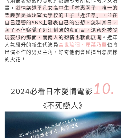
《煩惱著戀愛的惠莉》為藤もも所創作的少女漫
畫，
劇情講述平凡女高中生「村惠莉子」唯一的
樂趣就是遠遠望著學校的王子「近江章」，並在
自己經營的SNS上發表自己的妄想。怎料某日，
莉子不但察覺了近江刻薄的真面目，還意外被發
現妄想的那面，而兩人的戀情也就此展開
。近年
人氣飆升的新生代演員
宮世琉彌、原菜乃華
也將
出演本作的男女主角，好奇他們會碰撞出怎麼樣
的火花！
10.
2024必看日本愛情電影
《不死戀人》