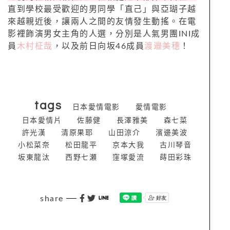
直到學校最受歡迎的男同學「直己」與亞瑚子越
來越親近後，讓兩人之間的友情發生動搖。在電
影裡飾演男女主角的人選，分別是人氣男團INI成
員
木村柾哉
，以及前日向坂46成員
渡邉美穗
！
tags
日本愛情電影
愛情電影
日本愛情片
佐藤健
長澤雅美
森七菜
許光漢
清原果耶
山田涼介
濱邊美波
小松菜奈
松田龍平
京本大我
古川琴音
坂東龍汰
西野七瀬
窪塚愛流
蒔田彩珠
share