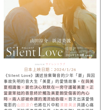
source:
サイレントラブ
日本上映日期：2024/1/26
《Silent Love》講述捨棄聲音的少年「蒼」與因
事故失明的音大生「美夏」的愛情故事。
在與美
夏相識後，蒼也決心默默在一旁守護著美夏。正
當蒼笨拙的善意終於觸及美夏飽受傷害的內心
時，兩人卻被命運的濁流給吞噬。
首次出演愛情
電影的
山田涼介
也將在片中和
濱邊美波
共譜心痛