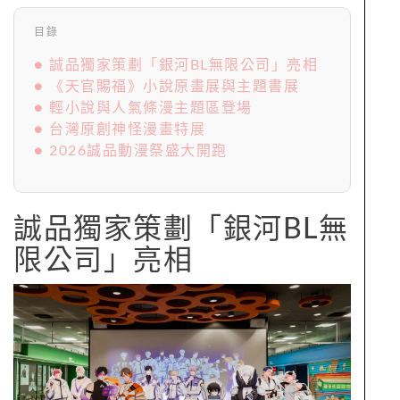
目錄
● 誠品獨家策劃「銀河BL無限公司」亮相
● 《天官賜福》小說原畫展與主題書展
● 輕小說與人氣條漫主題區登場
● 台灣原創神怪漫畫特展
● 2026誠品動漫祭盛大開跑
誠品獨家策劃「銀河BL無
限公司」亮相