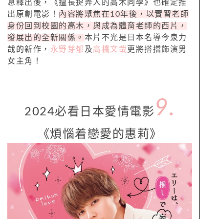
息釋出後，《擅長捉弄人的高木同學》也確定推
出原創電影！
內容將聚焦在10年後，以實習老師
身份回到校園的高木，與成為體育老師的西片，
發展出的全新關係。
本片不光是日本名導今泉力
哉的新作，
永野芽郁
及
高橋文哉
更將搭擋飾演男
女主角！
9.
2024必看日本愛情電影
《煩惱着戀愛的惠莉》