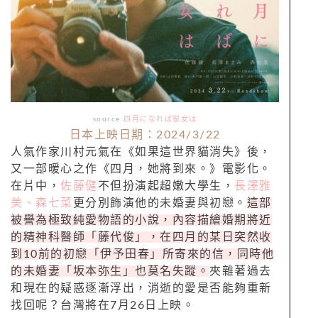
source:
四月になれば彼女は
日本上映日期：2024/3/22
人氣作家川村元氣在《如果這世界貓消失》後，
又一部暖心之作《四月，她將到來。》電影化。
在片中，
佐藤健
不但扮演起超嫩大學生，
長澤雅
美、森七菜
更分別飾演他的未婚妻與初戀。
這部
被譽為極致純愛物語的小說，內容描繪婚期將近
的精神科醫師「藤代俊」，在四月的某日突然收
到10前的初戀「伊予田春」所寄來的信，同時他
的未婚妻「坂本弥生」也莫名失蹤。
夾雜著過去
和現在的疑惑逐漸浮出，消逝的愛是否能夠重新
找回呢？台灣將在7月26日上映。