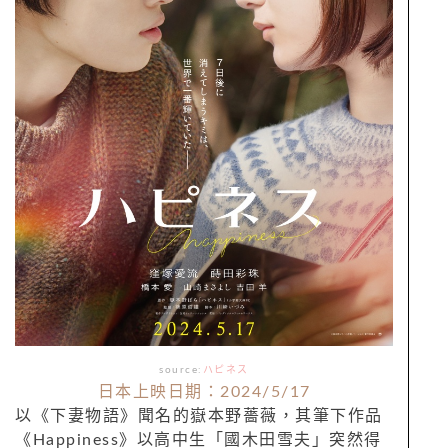
source:
ハピネス
日本上映日期：2024/5/17
以《下妻物語》聞名的嶽本野薔薇，其筆下作品
《Happiness》以高中生「國木田雪夫」突然得