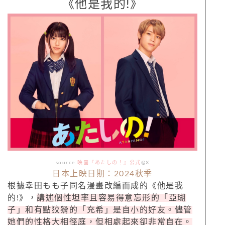
《他是我的!》
source:
映画『あたしの！』公式
@X
日本上映日期：2024秋季
根據幸田もも子同名漫畫改編而成的《他是我
的!》，
講述個性坦率且容易得意忘形的「亞瑚
子」和有點狡猾的「充希」是自小的好友。儘管
她們的性格大相徑庭，但相處起來卻非常自在。