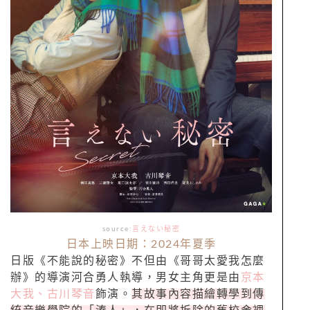
source:
言えない秘密
日本上映日期：2024年夏季
日版《不能說的秘密》不但由《哥哥太愛我怎麼
辦》的導演河合勇人執導，男女主角更是由
京本
大我、古川琴音
飾演。
其故事內容描繪轉學到傳