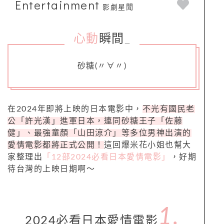
Entertainment
影劇星聞
心動
瞬間
_
砂糖(〃∀〃)
在2024年即將上映的日本電影中，
不光有國民老
公「許光漢」進軍日本，連同砂糖王子「佐藤
健」、最強童顏「山田涼介」等多位男神出演的
愛情電影都將正式公開！
這回爆米花小姐也幫大
家整理出
「12部2024必看日本愛情電影」
，好期
待台灣的上映日期啊～
1.
2024必看日本愛情電影