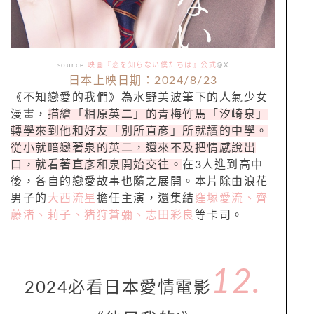
source:
映画『恋を知らない僕たちは』公式
@X
日本上映日期：2024/8/23
《不知戀愛的我們》為水野美波筆下的人氣少女
漫畫，
描繪「相原英二」的青梅竹馬「汐崎泉」
轉學來到他和好友「別所直彥」所就讀的中學。
從小就暗戀著泉的英二，還來不及把情感說出
口，就看著直彥和泉開始交往。
在3人進到高中
後，各自的戀愛故事也隨之展開。本片除由浪花
男子的
大西流星
擔任主演，還集結
窪塚愛流、齊
藤渚、莉子、猪狩蒼彌、志田彩良
等卡司。
12.
2024必看日本愛情電影