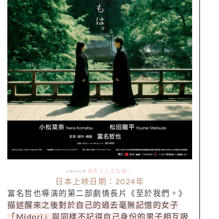
source:
わたくしどもは。
日本上映日期：2024年
富名哲也導演的第二部劇情長片《至於我們。》
描述醒來之後對於自己的過去毫無記憶的女子
「Midori」與同樣不記得自己身份的男子相互吸