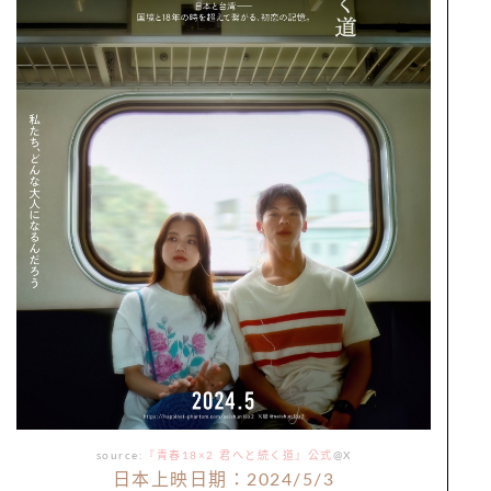
source:
『青春18×2 君へと続く道』公式
@X
日本上映日期：2024/5/3