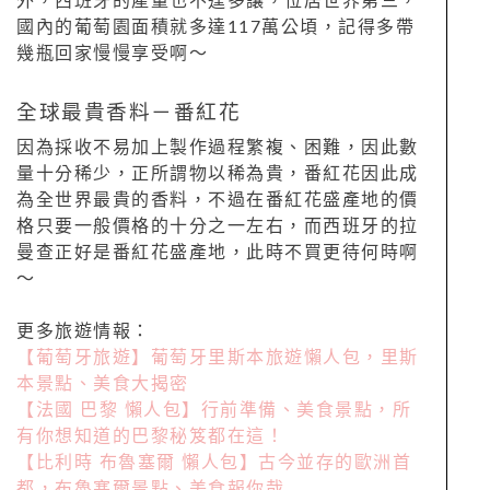
外，西班牙的產量也不遑多讓，位居世界第三，
國內的葡萄園面積就多達
117
萬公頃，記得多帶
幾瓶回家慢慢享受啊～
全球最貴香料－番紅花
因為採收不易加上製作過程繁複、困難，因此數
量十分稀少，正所謂物以稀為貴，番紅花因此成
為全世界最貴的香料，不過在番紅花盛產地的價
格只要一般價格的十分之一左右，而西班牙的拉
曼查正好是番紅花盛產地，此時不買更待何時啊
～
更多旅遊情報：
【葡萄牙旅遊】葡萄牙里斯本旅遊懶人包，里斯
本景點、美食大揭密
【法國
巴黎
懶人包】行前準備、美食景點，所
有你想知道的巴黎秘笈都在這！
【比利時
布魯塞爾
懶人包】古今並存的歐洲首
都，布魯塞爾景點、美食報你哉