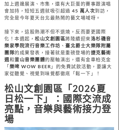
加上週邊展演、市集，還有大巨蛋的賽事跟演唱
會加持，短短五週就吸引超過
45 萬人次
到訪，
完全是今年夏天台北最熱鬧的藝文場域呀。
接下來，這股熱潮不但不退燒，反而要更國際
化！本週起，
松山文創園區
將陸續迎來
洛杉磯音
樂家學院流行音樂工作坊
、
臺北爵士大樂隊附屬
團隊
的成果發表，接著就是重磅登場的
捷克藝術
週
和
釜山音樂團體
的壓軸演出，還有金車柏克金
「
樂啤 WOW BEER
」的免費試飲活動，要讓大
家從聽覺、視覺到味覺都徹底「鬆一下」！
松山文創園區「2026夏
日松一下」：國際交流成
亮點，音樂與藝術接力登
場