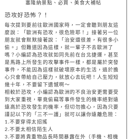
恐攻好恐怖？！
每次提到要前往歐洲國家時，一定會聽到朋友這
麼說：「歐洲有恐攻，很危險耶！」接著另一位
朋友就會默默接著說：「治安還很差，有很多小
偷。」但難道因為這樣，就一輩子不去歐洲了
嗎？小編認為恐攻就如同先前在台北捷運，甚至
是馬路上所發生的攻擊事件一樣，都是屬於突發
事件，不能因為這樣就破壞原本的生活，過於擔
心只會帶給自己壓力，就放心去玩吧！人生短短
幾十年，不要留下遺憾啊～
相較於恐攻，小編認為歐洲的不良治安更需要受
到大家重視，畢竟偷竊等事件發生的機率絕對遠
遠高於恐攻發生的機率，但切勿擔心，因為只要
謹記以下的「三不一護」就可以讓你遠離危險：
1.不要穿得太招搖
2.不要太相信陌生人
3.不要將貴重物品長時間暴露在外（手機、相機