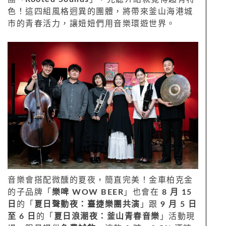
色！這四組風格迥異的團體，將帶來釜山海港城
市的青春活力，讓妞妞們用音樂環遊世界。
音樂會搭配微醺的夏夜，簡直完美！金車柏克金
的子品牌「
樂啤 WOW BEER
」也會在
8 月 15
日
的「
夏日聲動夜：臺捷樂團共演
」跟
9 月 5 日
至 6 日
的「
夏日浪潮夜：釜山青春音樂
」活動現