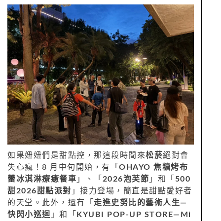
如果妞妞們是甜點控，那這段時間來
松菸
絕對會
失心瘋！8 月中旬開始，有「
OHAYO 焦糖烤布
蕾冰淇淋療癒餐車
」、「
2026泡芙節
」和「
500
甜2026甜點派對
」接力登場，簡直是甜點愛好者
的天堂。此外，還有「
走進史努比的藝術人生—
快閃小巡迴
」和「
KYUBI POP-UP STORE—Mi