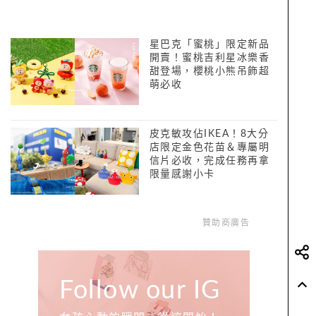
星巴克「蜜桃」限定新品
開賣！蜜桃吉利星冰樂香
甜登場，櫻桃小熊吊飾超
萌必收
皮克敏攻佔IKEA！8大分
店限定金色花苗＆專屬明
信片必收，完成任務再拿
限量感謝小卡
贊助商廣告
Follow our IG