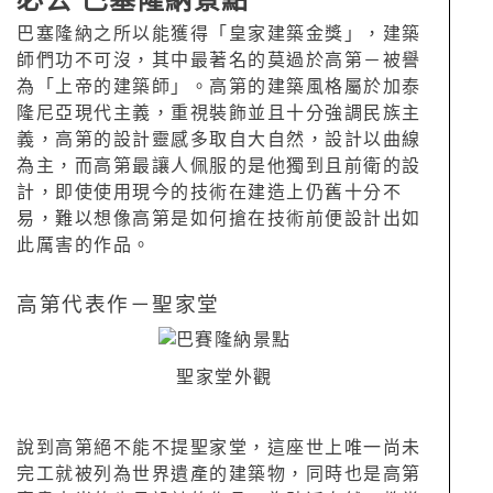
必去
巴塞隆納景點
巴塞隆納之所以能獲得「皇家建築金獎」，建築
師們功不可沒，其中最著名的莫過於高第－被譽
為「上帝的建築師」。高第的建築風格屬於加泰
隆尼亞現代主義，重視裝飾並且十分強調民族主
義，高第的設計靈感多取自大自然，設計以曲線
為主，而高第最讓人佩服的是他獨到且前衛的設
計，即使使用現今的技術在建造上仍舊十分不
易，難以想像高第是如何搶在技術前便設計出如
此厲害的作品。
高第代表作－
聖家堂
聖家堂外觀
說到高第絕不能不提聖家堂，這座世上唯一尚未
完工就被列為世界遺產的建築物，同時也是高第