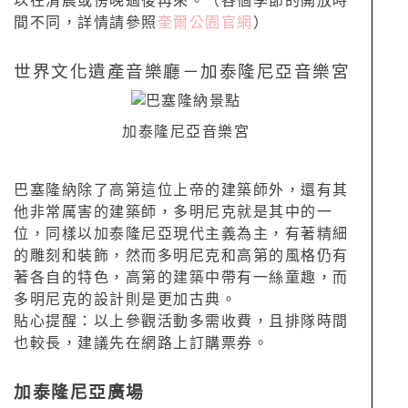
以在清晨或傍晚過後再來。（各個季節的開放時
間不同，詳情請參照
奎爾公園官網
）
世界文化遺產音樂廳－加泰隆尼亞音樂宮
加泰隆尼亞音樂宮
巴塞隆納除了高第這位上帝的建築師外，還有其
他非常厲害的建築師，多明尼克就是其中的一
位，同樣以加泰隆尼亞現代主義為主，有著精細
的雕刻和裝飾，然而多明尼克和高第的風格仍有
著各自的特色，高第的建築中帶有一絲童趣，而
多明尼克的設計則是更加古典。
貼心提醒：以上參觀活動多需收費，且排隊時間
也較長，建議先在網路上訂購票券。
加泰隆尼亞廣場