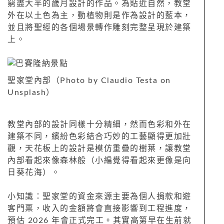
窮盡大半的歲月設計的作品。為貼近自然，教堂
外在以土色為主，動植物則是作為設計的藍本，
並且將聖經的各個場景轉作雕刻完整呈現於建築
上。
聖家堂內部（Photo by Claudio Testa on
Unsplash）
教堂內部的設計同樣十分精細，然而色彩和外在
建築不同，繽紛色彩結合巧妙的工藝顯得更加壯
觀，天花板上的設計是模仿重疊的樹葉，讓教堂
內部看起來像森林般（小編覺得看起來更像是向
日葵花海）。
小知識：聖家堂的資金來源主要為個人捐款和遊
客門票，收入的金額將會直接影響到工程進度，
預估
2026
年會正式完工。其實高第早在生前就