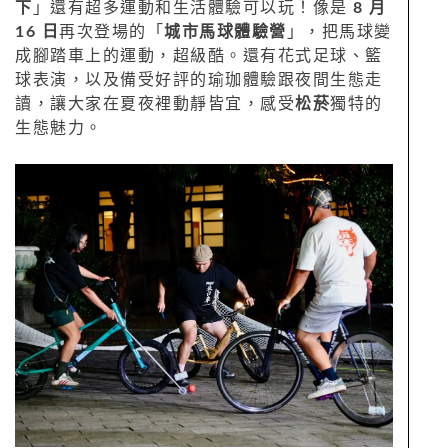
下
」還有超多運動和生活體驗可以玩！像是
8 月
16 日
再次登場的「
城市馬球體驗營
」，把馬球變
成腳踏車上的運動，超級酷。還有花式足球、籃
球表演，以及備受好評的瑜珈體驗跟夜間生態走
讀，讓大家在夏夜裡動靜皆宜，感受
松菸
獨特的
生態魅力。