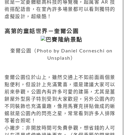
就是一定要體驗高科技的導覽機，超厲害
AR
技
術搭配語音，在室內許多場景都可以看到獨特的
虛擬設計，超級酷！
高第的童話世界－
奎爾公
園
奎爾公園（Photo by Daniel Corneschi on
Unsplash）
奎爾公園位於山上，雖然交通上不如前面兩個景
點便利，但設計上充滿驚喜，還是建議大家可以
前來參觀
。公園內有許多可愛的建築，尤其是薑
餅屋外型房子特別受到大家歡迎，另外公園內的
不同裝飾也充滿童趣，像用馬賽克拼貼做成的蜥
蜴就是公園內的閃亮之星，常常看到許多人排隊
等著合照呢！
小撇步：非開放時間可免費參觀，想省錢的人可