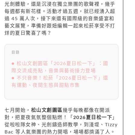
光劍體驗，還是沉浸在獨立樂團的歌聲裡，幾乎
每週都有新花樣。活動才過五週，就已經湧入超
過 45 萬人次，接下來還有國際級的音樂盛宴和
藝文展覽，準備好跟妞編輯一起來松菸享受不打
烊的夏日驚喜了嗎？
目錄
● 松山文創園區「2026夏日松一下」：國
際交流成亮點，音樂與藝術接力登場
● 不只音樂！松菸「2026夏日松一下」還
有運動、夜間生態與甜點市集
七月開始，
松山文創園區
幾乎每晚都像在開派
對，把夏夜氣氛整個點燃！「
2026夏日松一下
」
從啦啦隊女神、光劍鑄造師教學，到淺堤、Tizzy
Bac 等人氣樂團的熱力開唱，場場都擠滿了人。