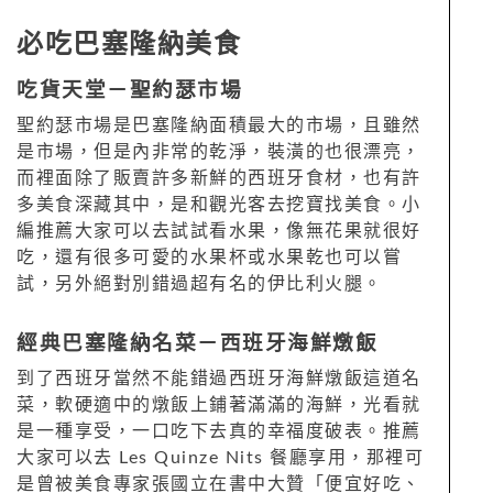
必吃
巴塞隆納
美食
吃貨天堂－
聖約瑟市場
聖約瑟市場是巴塞隆納面積最大的市場，且雖然
是市場，但是內非常的乾淨，裝潢的也很漂亮，
而裡面除了販賣許多新鮮的西班牙食材，也有許
多美食深藏其中，是和觀光客去挖寶找美食。小
編推薦大家可以去試試看水果，像無花果就很好
吃，還有很多可愛的水果杯或水果乾也可以嘗
試，另外絕對別錯過超有名的伊比利火腿。
經典巴塞隆納名菜－西班牙海鮮燉飯
到了西班牙當然不能錯過西班牙海鮮燉飯這道名
菜，軟硬適中的燉飯上鋪著滿滿的海鮮，光看就
是一種享受，一口吃下去真的幸福度破表。推薦
大家可以去
Les Quinze Nits
餐廳享用，那裡可
是曾被美食專家
張國立
在書中大贊「便宜好吃、