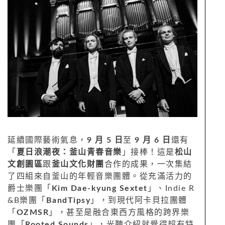
延續國際藝術氣息，
9 月 5 日
至
9 月 6 日
還有
「
夏日浪潮夜：釜山青春音樂
」接棒！這是
松山
文創園區
跟
釜山文化財團
合作的成果，一次集結
了四組來自釜山的年輕音樂團體。從充滿活力的
爵士樂團「
Kim Dae-kyung Sextet
」、Indie R
&B樂團「
BandTipsy
」，到現代阿卡貝拉團體
「
OZMSR
」，甚至是融合東西方風格的跨界樂
團「
Rooted Sounds
」，光聽介紹就覺得超有特