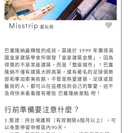
Misstrip
愛玩妞
巴塞隆納最輝煌的成就，莫過於 1999 年獲得英
國皇家建築學會所頒發「皇家建築金獎」，因為
得獎的不是某座建築，而是「整座城市」！巴塞
隆納不僅有建築大師高第，還有著名的足球俱樂
部和畢加索美術館。不管是熱愛建築、足球或是
藝術的人，都可以在這裡找到自己的摯愛，迫不
及待快來看看還有哪些 巴塞隆納景點 吧！
行前準備要注意什麼？
1.簽證：持台灣護照（有效期限
6
個月以上），可
以免簽停留申根區內
90
天。