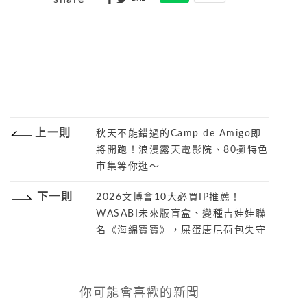
上一則
秋天不能錯過的Camp de Amigo即
將開跑！浪漫露天電影院、80攤特色
市集等你逛～
下一則
2026文博會10大必買IP推薦！
WASABI未來版盲盒、變種吉娃娃聯
名《海綿寶寶》，屎蛋唐尼荷包失守
你可能會喜歡的新聞