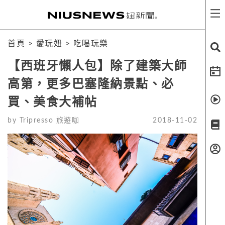
首頁
>
愛玩妞
>
吃喝玩樂
【西班牙懶人包】除了建築大師
高第，更多巴塞隆納景點、必
買、美食大補帖
by
Tripresso 旅遊咖
2018-11-02