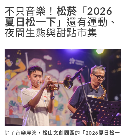
不只音樂！
松菸
「
2026
夏日松一下
」還有運動、
夜間生態與甜點市集
除了音樂展演，
松山文創園區
的「
2026夏日松一