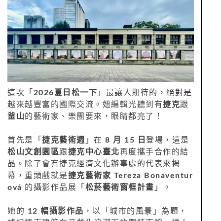
這次「
2026夏日松一下
」最讓人期待的，絕對是
越來越豐富的國際交流。妞編輯光聽到有
捷克
跟
釜山
的藝術家、樂團要來，眼睛都亮了！
首先是「
捷克藝術週
」在
8 月 15 日
登場，這是
松山文創園區
跟
捷克中心臺北
再度攜手合作的結
晶。除了會有捷克經濟文化辦事處的代表來揭
幕，重頭戲就是
捷克藝術家 Tereza Bonaventur
ová
的攝影作品展「
松菸藝術窗框計畫
」。
她的
12 幅攝影作品
，以「城市的風景」為題，