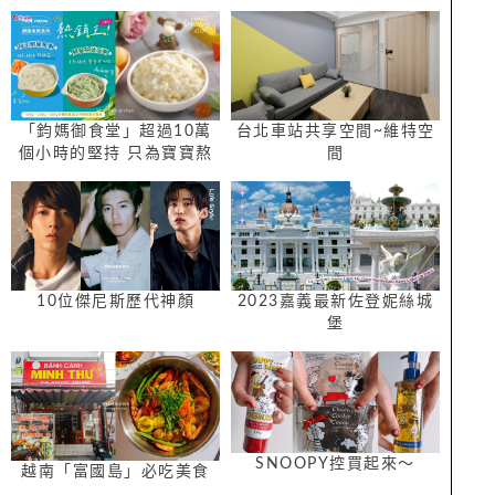
「鈞媽御食堂」超過10萬
台北車站共享空間~維特空
個小時的堅持 只為寶寶熬
間
一碗美味健康的粥
10位傑尼斯歷代神顏
2023嘉義最新佐登妮絲城
堡
SNOOPY控買起來～
越南「富國島」必吃美食