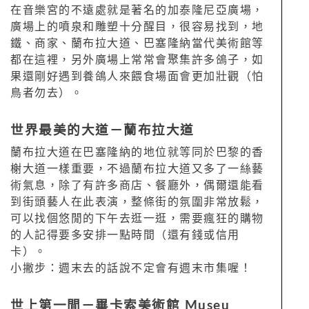
在音樂宮的不遠處就是著名的加泰隆尼亞廣場，
廣場上的噴泉和雕塑十分醒目，很容易找到，地
鐵、商家、蘭布拉大道、巴塞隆納當代美術館等
都在這裡，另外廣場上常常會聚集許多鴿子，如
果還剛好遇到養鴿人來餵食場面會更加壯觀（怕
鳥者勿去）。
世界最美的大道－
蘭布拉大道
蘭布拉大道在巴塞隆納的地位就等同於巴黎的香
榭大道一樣重要，不過蘭布拉大道又多了一絲藝
術氣息，除了有許多商店、餐廳外，偶爾還能看
到街頭藝人在此表演，整條街的氛圍非常放鬆，
可以找個悠閒的下午去逛一逛，需要瘋狂的購物
的人記得要多安排一點時間（還有錢或信用
卡）。
小撇步：週末去的話說不定會有週末市集喔！
世上第一間－
畢卡索美術館
Museu