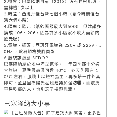
2.機票：巴塞隆納目前（
2018
）沒有直飛航班，
需轉機
1
次以上
3.時差：西班牙慢台灣七個小時（夏令時間慢台
灣六個小時）
4.匯率：歐元（紙鈔面額最大到
500€
，但建議多
換成
10€
、
20€
，因為許多小店家不收大面額的
歐元喔）
5.電壓、插頭：西班牙電壓為
220V
或
225V
、
5
0Hz
，歐洲規格雙腳圓型
6.服裝該怎麼
SEDO
？
巴塞隆納屬於地中海型氣候，一年四季都十分適
合旅遊，夏季最高溫可達
40°C
，冬天則還有
1
0°C
左右，服裝上以短袖為主，再多帶一件外套
即可，並且因為陽光猛烈建議加強
防曬
，而皮膚
容易乾癢的人，也別忘了攜帶乳液。
巴塞隆納
大小事