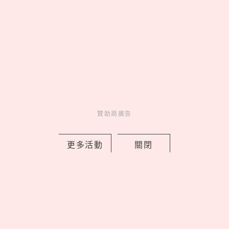
by 妞編輯
Novelty
新鮮事
2 days ago
贊助商廣告
新北早餐店「只給SJ始源停車」！馬總
更多活動
關閉
本尊「親臨打卡發脆」，喊話：常常幫
我換照片
by 喬
Celebrity
名人在幹嘛
2 days ago