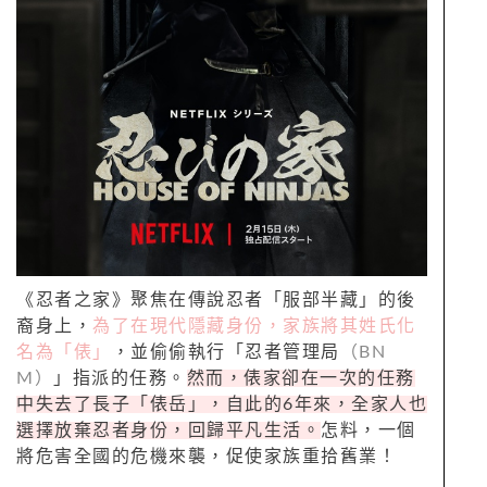
《忍者之家》聚焦在傳說忍者「服部半藏」的後
裔身上，
為了在現代隱藏身份，家族將其姓氏化
名為「俵」
，並偷偷執行「忍者管理局
（BN
M）
」指派的任務。
然而，俵家卻在一次的任務
中失去了長子「俵岳」，自此的6年來，全家人也
選擇放棄忍者身份，回歸平凡生活。
怎料，一個
將危害全國的危機來襲，促使家族重拾舊業！