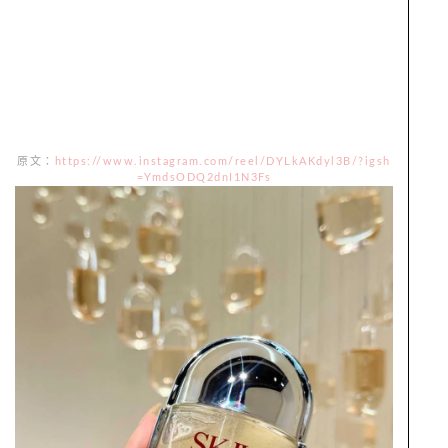
原文：
https://www.instagram.com/reel/DYLkAKdyl3B/?igsh
=YmdsODQ2dnI1N3Fs