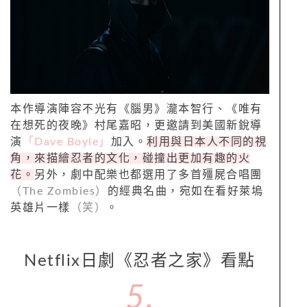
本作導演陣容不光有《腦男》瀧本智行、《唯有
在想死的夜晚》村尾嘉昭，更邀請到美國新銳導
演
「Dave Boyle」
加入。
利用與日本人不同的視
角，來描繪忍者的文化，碰撞出更加有趣的火
花。
另外，劇中配樂也都選用了多首殭屍合唱團
（The Zombies）
的經典名曲，宛如在看好萊塢
英雄片一樣
（笑）
。
Netflix日劇《忍者之家》看點
5.