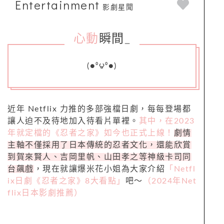
Entertainment
影劇星聞
心動
瞬間
_
(●⁰౪⁰●)
近年 Netflix 力推的多部強檔日劇，每每登場都
讓人迫不及待地加入待看片單裡。
其中，在2023
年就定檔的《忍者之家》如今也正式上線！
劇情
主軸不僅採用了日本傳統的忍者文化，還能欣賞
到賀來賢人、吉岡里帆、山田孝之等神級卡司同
台飆戲
，現在就讓爆米花小姐為大家介紹
「Netfl
ix日劇《忍者之家》8大看點」
吧～
（2024年Net
flix日本影劇推薦）