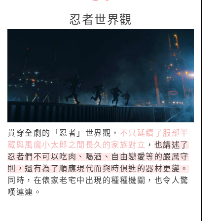
忍者世界觀
貫穿全劇的「忍者」世界觀，
不只延續了服部半
藏與風魔小太郎之間長久的家族對立
，
也講述了
忍者們不可以吃肉、喝酒、自由戀愛等的嚴厲守
則，還有為了順應現代而與時俱進的器材更變。
同時，在俵家老宅中出現的種種機關，也令人驚
嘆連連。