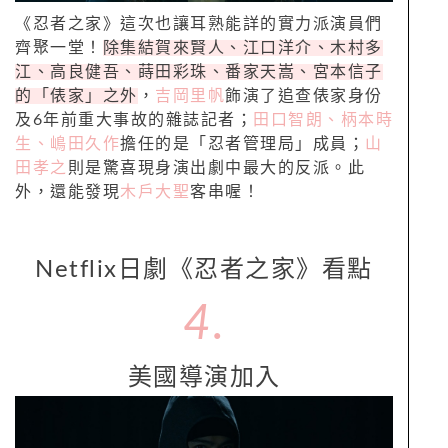
《忍者之家》這次也讓耳熟能詳的實力派演員們
齊聚一堂！
除集結賀來賢人、江口洋介、木村多
江、高良健吾、蒔田彩珠、番家天嵩、宮本信子
的「俵家」之外
，
吉岡里帆
飾演了追查俵家身份
及6年前重大事故的雜誌記者；
田口智朗、柄本時
生、嶋田久作
擔任的是「忍者管理局」成員；
山
田孝之
則是驚喜現身演出劇中最大的反派。此
外，還能發現
木戶大聖
客串喔！
Netflix日劇《忍者之家》看點
4.
美國導演加入