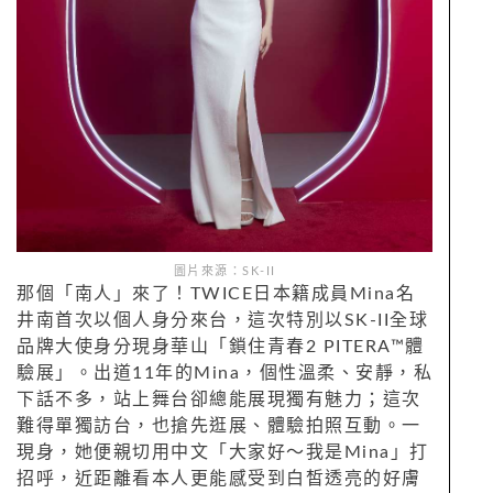
圖片來源：SK-II
那個「南人」來了！TWICE日本籍成員Mina名
井南首次以個人身分來台，這次特別以SK-II全球
品牌大使身分現身華山「鎖住青春2 PITERA™體
驗展」。出道11年的Mina，個性溫柔、安靜，私
下話不多，站上舞台卻總能展現獨有魅力；這次
難得單獨訪台，也搶先逛展、體驗拍照互動。一
現身，她便親切用中文「大家好～我是Mina」打
招呼，近距離看本人更能感受到白皙透亮的好膚