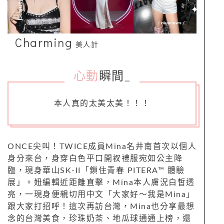
Charming
美人計
心動
瞬間
_
本人真的太美太美！！！
ONCE尖叫！TWICE成員Mina名井南首次以個人
身分來台，身穿白色平口開衩禮服宛如公主降
臨，現身華山SK-II「鎖住青春 PITERA™ 體驗
展」。妞編輯近距離直擊，Mina本人膚況白皙透
亮，一現身便親切用中文「大家好～我是Mina」
跟大家打招呼！這次再訪台灣，Mina也分享最想
念的台灣美食，珍珠奶茶、地瓜球通通上榜，還