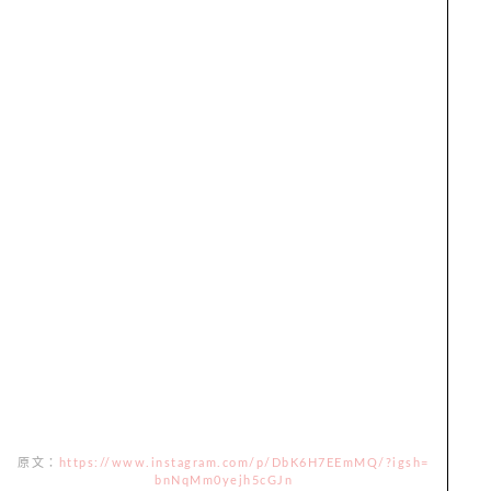
原文：
https://www.instagram.com/p/DbK6H7EEmMQ/?igsh=
bnNqMm0yejh5cGJn