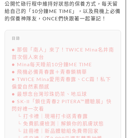
公開忙碌行程中維持好狀態的保養方式，每天留
給自己的「10分鐘ME TIME」，以及飛機上必備
的保養神隊友，ONCE們快跟著一起筆記！
目錄
● 那個「南人」來了！TWICE Mina名井南
首次個人來台
● Mina每天睡前10分鐘ME TIME
● 飛機必備青春露＋青春鎖精華
● TWICE Mina愛用青春露、CC霜！私下
偏愛自然素顏感
● 最想念台灣珍珠奶茶、地瓜球
● SK-II「鎖住青春2 PITERA™體驗展」快
閃好禮一次看
└ 打卡禮｜現場打卡送青春露
└ 免費肌膚檢測｜解鎖你的肌膚狀態
└ 註冊禮｜新品體驗組免費帶回家