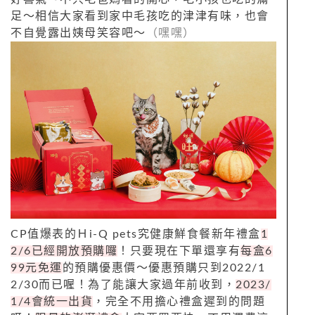
足～相信大家看到家中毛孩吃的津津有味，也會
不自覺露出姨母笑容吧～
（嘿嘿）
CP值爆表的Ｈi-Q pets究健康鮮食餐新年禮盒
1
2/6已經開放預購囉
！只要現在下單還享有
每盒6
99元免運
的預購優惠價～優惠預購只到2022/1
2/30而已喔！為了能讓大家過年前收到，
2023/
1/4會統一出貨
，完全不用擔心禮盒遲到的問題