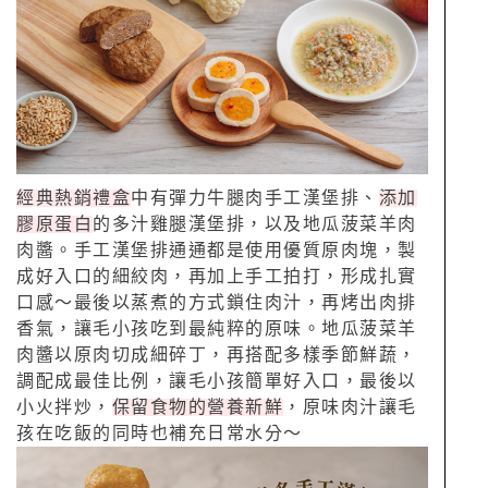
經典熱銷禮盒
中有彈力牛腿肉手工漢堡排、
添加
膠原蛋白
的多汁雞腿漢堡排，以及地瓜菠菜羊肉
肉醬。手工漢堡排通通都是使用優質原肉塊，製
成好入口的細絞肉，再加上手工拍打，形成扎實
口感～最後以蒸煮的方式鎖住肉汁，再烤出肉排
香氣，讓毛小孩吃到最純粹的原味。地瓜菠菜羊
肉醬以原肉切成細碎丁，再搭配多樣季節鮮蔬，
調配成最佳比例，讓毛小孩簡單好入口，最後以
小火拌炒，
保留食物的營養新鮮
，原味肉汁讓毛
孩在吃飯的同時也補充日常水分～