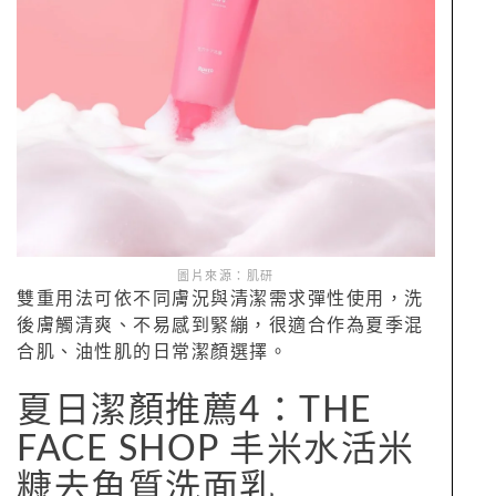
圖片來源：肌研
雙重用法可依不同膚況與清潔需求彈性使用，洗
後膚觸清爽、不易感到緊繃，很適合作為夏季混
合肌、油性肌的日常潔顏選擇。
夏日潔顏推薦4：THE
FACE SHOP 丰米水活米
糠去角質洗面乳