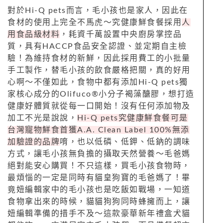
對於Hi-Q pets而言，毛小孩也是家人，因此在
食材的使用上完全不馬虎～究健康鮮食餐採用
人
用食品級材料
，耗資千萬設置中央廚房掌控品
質，具有HACCP食品安全認證、並定期自主檢
驗！為維持食材的新鮮，因此採用費工的小批量
手工製作，替毛小孩的飲食嚴格把關，真的好用
心啊～不僅如此，食物中都有添加Hi-Q pets獨
家核心成分的Olifuco®小分子褐藻醣膠，想打造
健康好體質就從每一口開始！沒有任何添加物及
加工不光是說說，
Hi-Q pets究健康鮮食餐可是
台灣寵物鮮食首獲A.A. Clean Label 100%無添
加驗證的品牌
唷，也以低磷、低鉀、低鈉的調味
方式，讓毛小孩無負擔的攝取天然營養～毛爸媽
絕對能安心購買！不只這樣，買毛小孩食物時，
最煩惱的一定是同時有貓皇狗寶的毛爸媽了！畢
竟妞編輯家中的毛小孩也是吃飯如戰場，一知道
食物拿出來的時候，貓貓狗狗同時蜂擁而上，讓
妞編輯準備的措手不及～這款豪華新年禮盒犬貓