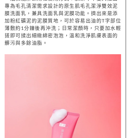
專為毛孔清潔需求設計的原生肌毛孔潔淨雙效泥
膜洗面乳，兼具洗面乳與泥膜功能。擠出來是添
加粉紅礦泥的泥膜質地，可於容易出油的T字部位
薄敷約1分鐘後再沖洗；日常潔顏時，只要加水輕
搓即可揉出細緻綿密泡泡，溫和洗淨肌膚表面的
髒污與多餘油脂。