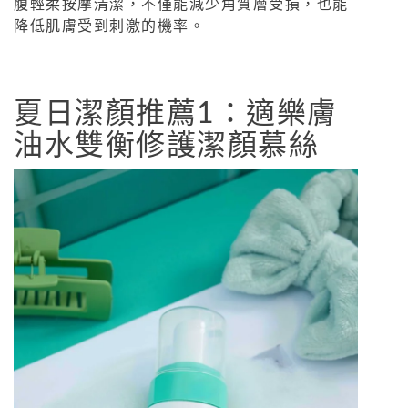
腹輕柔按摩清潔，不僅能減少角質層受損，也能
降低肌膚受到刺激的機率。
夏日潔顏推薦1：適樂膚
油水雙衡修護潔顏慕絲