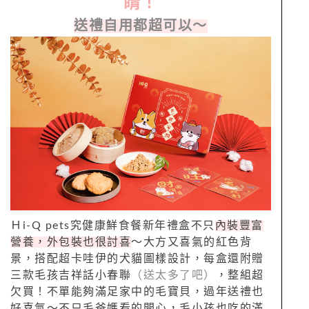
睛！
送禮自用都超可以～
Ｈi-Q pets究健康鮮食餐新年禮盒不只
內裝豐富
營養，外包裝也很討喜
～大方又喜氣的紅色背
景，搭配超卡哇伊的犬貓圖樣設計，每盒還附贈
三款毛孩吉祥話小春聯
（送太多了吧）
，整組超
欠買！不單能夠滿足家中的毛寶貝，過年送禮也
好喜氣～不只毛爸媽看的開心，毛小孩也吃的滿