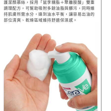
護潔顏慕絲，採用「鼠李糖脂＋聚離胺酸」雙重
調理配方，可幫助吸附多餘油脂與髒污，同時維
持肌膚所需水分，達到油水平衡，讓容易出油的
部位清爽、乾燥區域維持舒適保濕感。