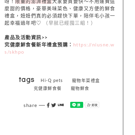
呀！
限量的澎湃禮盒
大家要買要快～不用運費這
麼甜的價格，豪華美味菜色、健康又方便的鮮食
禮盒，妞妞們真的必須趕快下單，陪伴毛小孩一
起幸福過年吧♡
（早就已經囤三組！）
產品及活動資訊>>
究健康鮮食餐新年禮盒預購：
https://niusne.w
s/skhpo
tags
Hi-Q pets
寵物年菜禮盒
究健康鮮食餐
寵物鮮食
share