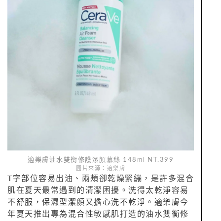
適樂膚油水雙衡修護潔顏慕絲 148ml NT.399
圖片來源：適樂膚
T字部位容易出油、兩頰卻乾燥緊繃，是許多混合
肌在夏天最常遇到的清潔困擾。洗得太乾淨容易
不舒服，保濕型潔顏又擔心洗不乾淨。適樂膚今
年夏天推出專為混合性敏感肌打造的油水雙衡修