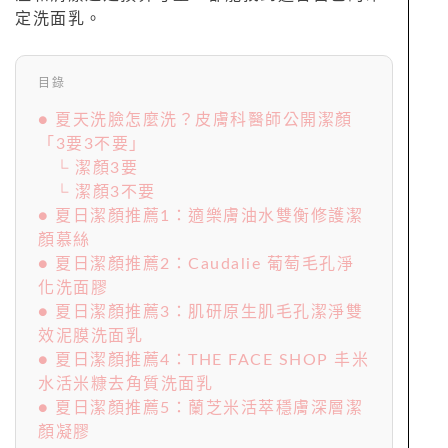
定洗面乳。
目錄
● 夏天洗臉怎麼洗？皮膚科醫師公開潔顏
「3要3不要」
└ 潔顏3要
└ 潔顏3不要
● 夏日潔顏推薦1：適樂膚油水雙衡修護潔
顏慕絲
● 夏日潔顏推薦2：Caudalie 葡萄毛孔淨
化洗面膠
● 夏日潔顏推薦3：肌研原生肌毛孔潔淨雙
效泥膜洗面乳
● 夏日潔顏推薦4：THE FACE SHOP 丰米
水活米糠去角質洗面乳
● 夏日潔顏推薦5：蘭芝米活萃穩膚深層潔
顏凝膠