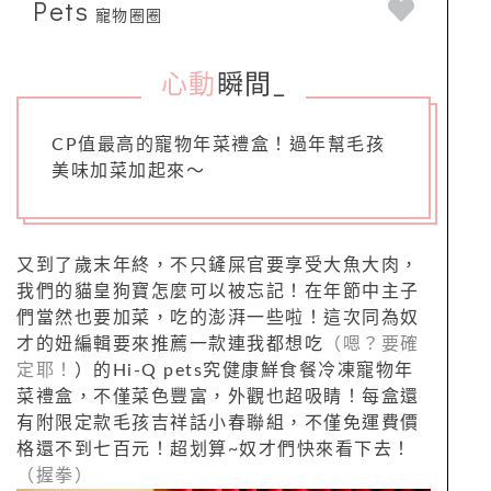
Pets
寵物圈圈
心動
瞬間
_
CP值最高的寵物年菜禮盒！過年幫毛孩
美味加菜加起來～
又到了歲末年終，不只鏟屎官要享受大魚大肉，
我們的貓皇狗寶怎麼可以被忘記！在年節中主子
們當然也要加菜，吃的澎湃一些啦！這次同為奴
才的妞編輯要來推薦一款連我都想吃
（嗯？要確
定耶！
）的Hi-Q pets究健康鮮食餐冷凍寵物年
菜禮盒，不僅菜色豐富，外觀也超吸睛！每盒還
有附限定款毛孩吉祥話小春聯組，不僅免運費價
格還不到七百元！超划算~奴才們快來看下去！
（握拳）