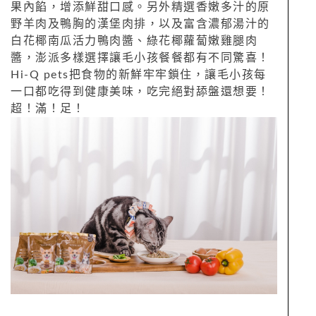
果內餡，增添鮮甜口感。另外精選香嫩多汁的原
野羊肉及鴨胸的漢堡肉排，以及富含濃郁湯汁的
白花椰南瓜活力鴨肉醬、綠花椰蘿蔔嫩雞腿肉
醬，澎派多樣選擇讓毛小孩餐餐都有不同驚喜！
Hi-Q pets把食物的新鮮牢牢鎖住，讓毛小孩每
一口都吃得到健康美味，吃完絕對舔盤還想要！
超！滿！足！