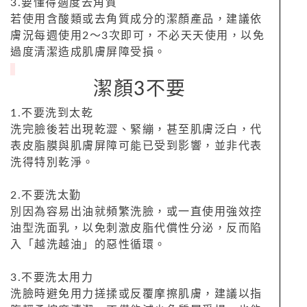
3.要懂得適度去角質
若使用含酸類或去角質成分的潔顏產品，建議依
膚況每週使用2～3次即可，不必天天使用，以免
過度清潔造成肌膚屏障受損。
潔顏3不要
1.不要洗到太乾
洗完臉後若出現乾澀、緊繃，甚至肌膚泛白，代
表皮脂膜與肌膚屏障可能已受到影響，並非代表
洗得特別乾淨。
2.不要洗太勤
別因為容易出油就頻繁洗臉，或一直使用強效控
油型洗面乳，以免刺激皮脂代償性分泌，反而陷
入「越洗越油」的惡性循環。
3.不要洗太用力
洗臉時避免用力搓揉或反覆摩擦肌膚，建議以指