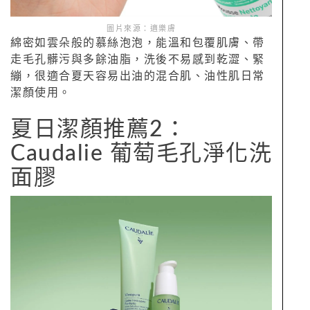
圖片來源：適樂膚
綿密如雲朵般的慕絲泡泡，能溫和包覆肌膚、帶
走毛孔髒污與多餘油脂，洗後不易感到乾澀、緊
繃，很適合夏天容易出油的混合肌、油性肌日常
潔顏使用。
夏日潔顏推薦2：
Caudalie 葡萄毛孔淨化洗
面膠