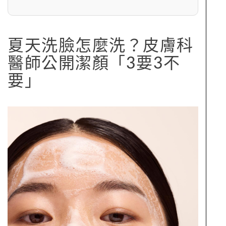
夏天洗臉怎麼洗？皮膚科
醫師公開潔顏「3要3不
要」