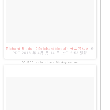
Richard Biedul（@richardbiedul）分享的貼文
於
PDT 2018 年 4月 月 14 日 上午 6:53
張貼
SOURCE：richardbiedul@instagram.com