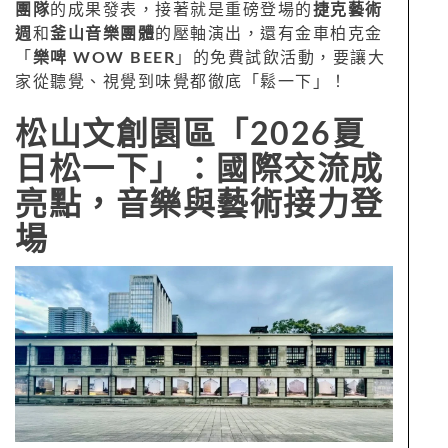
團隊
的成果發表，接著就是重磅登場的
捷克藝術
週
和
釜山音樂團體
的壓軸演出，還有金車柏克金
「
樂啤 WOW BEER
」的免費試飲活動，要讓大
家從聽覺、視覺到味覺都徹底「鬆一下」！
松山文創園區「2026夏
日松一下」：國際交流成
亮點，音樂與藝術接力登
場