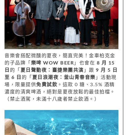
音樂會搭配微醺的夏夜，簡直完美！金車柏克金
的子品牌「
樂啤 WOW BEER
」也會在
8 月 15
日
的「
夏日聲動夜：臺捷樂團共演
」跟
9 月 5 日
至 6 日
的「
夏日浪潮夜：釜山青春音樂
」活動現
場，限量提供
免費試飲
。這款 0 糖、3.5% 酒精
濃度的清爽啤酒，絕對是夏夜放鬆的最佳拍檔。
（禁止酒駕，未滿十八歲者禁止飲酒。）