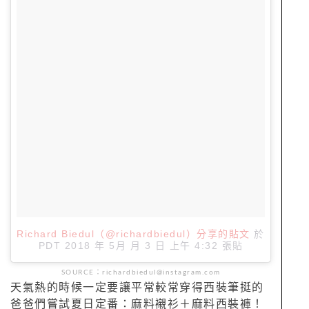
Richard Biedul（@richardbiedul）分享的貼文
於
PDT 2018 年 5月 月 3 日 上午 4:32
張貼
SOURCE：richardbiedul@instagram.com
天氣熱的時候一定要讓平常較常穿得西裝筆挺的
爸爸們嘗試夏日定番：麻料襯衫＋麻料西裝褲！