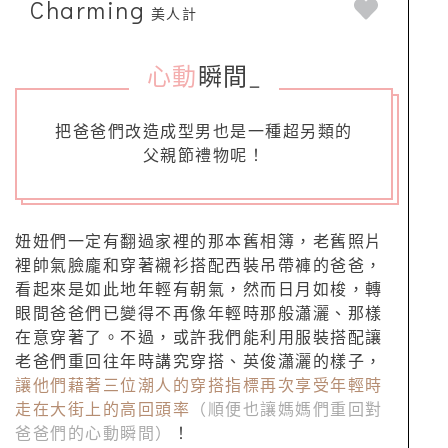
Charming
美人計
心動
瞬間
_
把爸爸們改造成型男也是一種超另類的
父親節禮物呢！
妞妞們一定有翻過家裡的那本舊相簿，老舊照片
裡帥氣臉龐和穿著襯衫搭配西裝吊帶褲的爸爸，
看起來是如此地年輕有朝氣，然而日月如梭，轉
眼間爸爸們已變得不再像年輕時那般瀟灑、那樣
在意穿著了。不過，或許我們能利用服裝搭配讓
老爸們重回往年時講究穿搭、英俊瀟灑的樣子，
讓他們藉著三位潮人的穿搭指標再次享受年輕時
走在大街上的高回頭率
（順便也讓媽媽們重回對
爸爸們的心動瞬間）
！