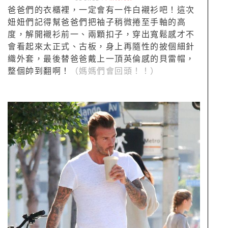
爸爸們的衣櫃裡，一定會有一件白襯衫吧！這次
妞妞們記得幫爸爸們把袖子稍微捲至手軸的高
度，解開襯衫前一、兩顆扣子，穿出寬鬆感才不
會看起來太正式、古板，身上再隨性的披個細針
織外套，最後替爸爸戴上一頂英倫感的貝雷帽，
整個帥到翻啊！
（媽媽們會回頭！！）