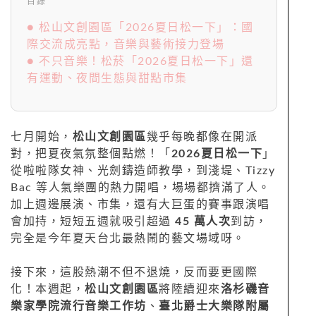
目錄
● 松山文創園區「2026夏日松一下」：國
際交流成亮點，音樂與藝術接力登場
● 不只音樂！松菸「2026夏日松一下」還
有運動、夜間生態與甜點市集
七月開始，
松山文創園區
幾乎每晚都像在開派
對，把夏夜氣氛整個點燃！「
2026夏日松一下
」
從啦啦隊女神、光劍鑄造師教學，到淺堤、Tizzy
Bac 等人氣樂團的熱力開唱，場場都擠滿了人。
加上週邊展演、市集，還有大巨蛋的賽事跟演唱
會加持，短短五週就吸引超過
45 萬人次
到訪，
完全是今年夏天台北最熱鬧的藝文場域呀。
接下來，這股熱潮不但不退燒，反而要更國際
化！本週起，
松山文創園區
將陸續迎來
洛杉磯音
樂家學院流行音樂工作坊
、
臺北爵士大樂隊附屬