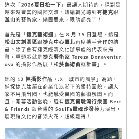
這次「
2026夏日松一下
」最讓人期待的，絕對是
越來越豐富的國際交流。妞編輯光聽到有
捷克
跟
釜山
的藝術家、樂團要來，眼睛都亮了！
首先是「
捷克藝術週
」在
8 月 15 日
登場，這是
松山文創園區
跟
捷克中心臺北
再度攜手合作的結
晶。除了會有捷克經濟文化辦事處的代表來揭
幕，重頭戲就是
捷克藝術家 Tereza Bonaventur
ová
的攝影作品展「
松菸藝術窗框計畫
」。
她的
12 幅攝影作品
，以「城市的風景」為題，
捕捉捷克建築在商業化浪潮下的獨特面貌，讓大
家不用飛出國，也能感受異國的藝術氛圍。而
且，開幕活動當晚，還有
捷克實驗流行樂團 Bert
& Friends
跟台灣的
SoulFa靈魂沙發
接力演出，
展現跨文化的音樂火花，超級難得！