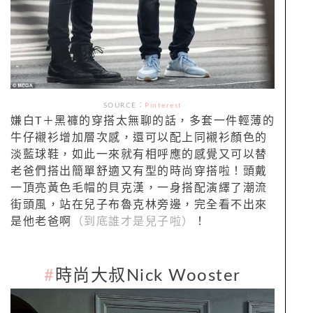
SOURCE：
Pinterest
嫌白T＋黑褲的穿搭太無聊的話，多套一件輕薄的
牛仔襯衫增加層次感，還可以配上同襯衫顏色的
淡藍球鞋，如此一來就有相呼應的感覺又可以替
老爸們搭出簡單舒適又有型的時尚穿搭啦！頭戴
一頂亮黃色毛帽的貝克漢，一身搭配演繹了潮流
街頭風，站在兒子布魯克林旁邊，完全看不出來
是他老爸啊
（到底誰才是兒子啦）
！
#
時尚大叔Nick Wooster