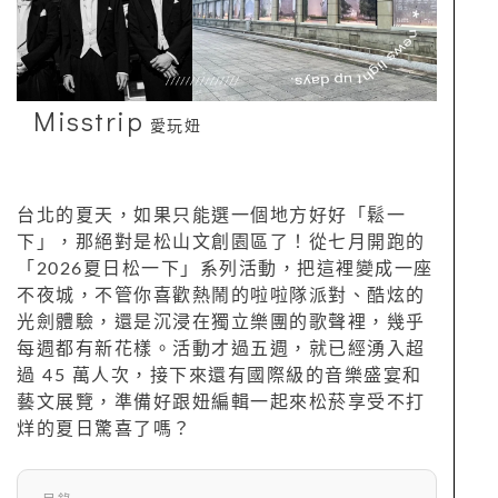
Misstrip
愛玩妞
台北的夏天，如果只能選一個地方好好「鬆一
下」，那絕對是松山文創園區了！從七月開跑的
「2026夏日松一下」系列活動，把這裡變成一座
不夜城，不管你喜歡熱鬧的啦啦隊派對、酷炫的
光劍體驗，還是沉浸在獨立樂團的歌聲裡，幾乎
每週都有新花樣。活動才過五週，就已經湧入超
過 45 萬人次，接下來還有國際級的音樂盛宴和
藝文展覽，準備好跟妞編輯一起來松菸享受不打
烊的夏日驚喜了嗎？