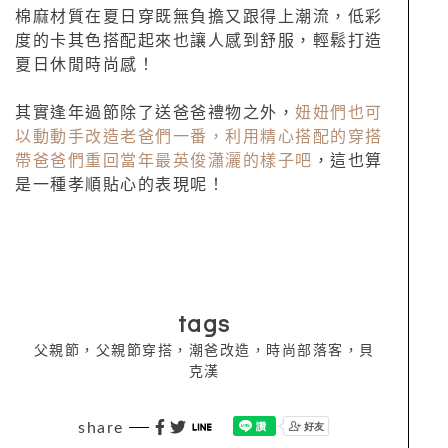
棉麻材質在夏日穿既無負擔又跟得上潮流，低彩
度的卡其色搭配起來也讓人感到舒服，輕鬆打造
夏日休閒時尚感！
其實逢年過節除了送爸爸禮物之外，
妞妞們也可
以動動手改造老爸們一番，利用精心搭配的穿搭
帶爸爸們重回當年最英俊瀟灑的樣子吧
，這也算
是一種孝順貼心的表現呢！
tags
父親節，父親節穿搭，潮爸改造，時尚部落客，貝
克漢
share