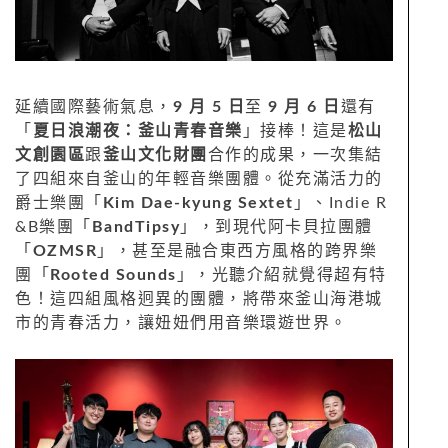
延續國際藝術氣息，
9 月 5 日
至
9 月 6 日
還有
「
夏日浪潮夜：釜山青春音樂
」接棒！這是
松山
文創園區
跟
釜山文化財團
合作的成果，一次集結
了四組來自釜山的年輕音樂團體。從充滿活力的
爵士樂團「
Kim Dae-kyung Sextet
」、Indie R
&B樂團「
BandTipsy
」，到現代阿卡貝拉團體
「
OZMSR
」，甚至是融合東西方風格的跨界樂
團「
Rooted Sounds
」，光聽介紹就覺得超有特
色！這四組風格迥異的團體，將帶來釜山海港城
市的青春活力，讓妞妞們用音樂環遊世界。