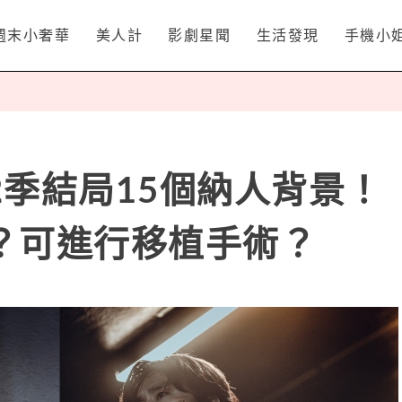
週末小奢華
美人計
影劇星聞
生活發現
手機小
季結局15個納人背景！
？可進行移植手術？