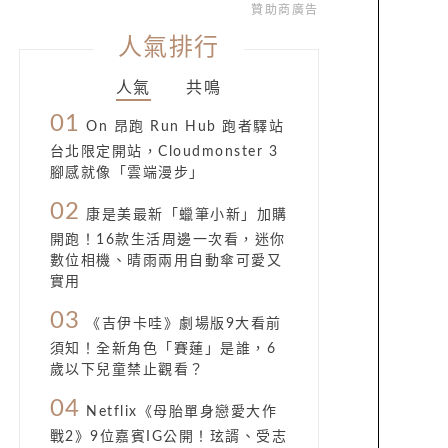
贊助商廣告
人氣排行
人氣
共鳴
01
On 昂跑 Run Hub 跑者驛站
台北限定開站，Cloudmonster 3
腳感就像「雲端漫步」
02
康是美最新「蠟筆小新」加購
開跑！16款生活周邊一次看，迷你
數位相機、晴雨兩用自動傘可愛又
實用
03
《吉伊卡哇》劇場版9大看前
須知！全新角色「賽蓮」是誰，6
歲以下兒童禁止觀看？
04
Netflix《母胎單身戀愛大作
戰2》9位嘉賓IG公開！玹諝、受志