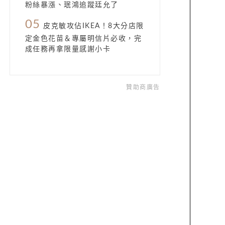
粉絲暴漲、珉鴻追蹤廷允了
05
皮克敏攻佔IKEA！8大分店限
定金色花苗＆專屬明信片必收，完
成任務再拿限量感謝小卡
贊助商廣告