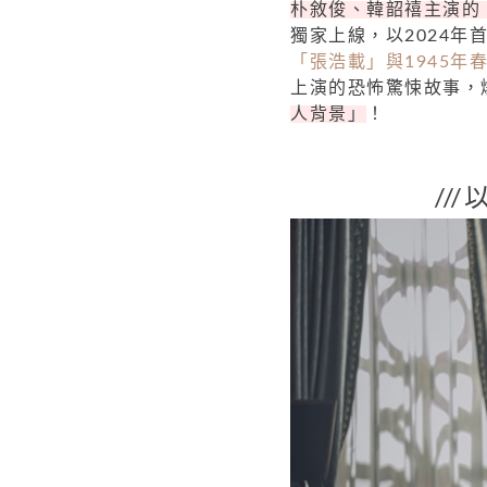
朴敘俊、韓韶禧主演的《
獨家上線，以2024
「張浩載」與1945年
上演的恐怖驚悚故事，
人背景」
！
//