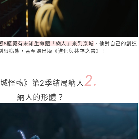
著8瓶藏有未知生命體「納人」來到京城
，他對自己的創造
到很病態，甚至還出版《進化與共存之書》！
2.
城怪物》第2季結局納人
納人的形體？