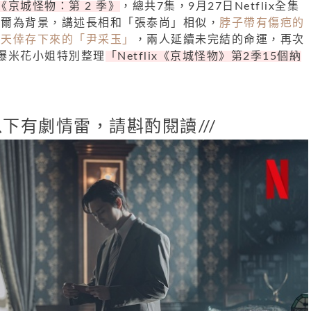
京城怪物：第 2 季》
，總共7集，9月27日Netflix全集
年首爾為背景，講述長相和「張泰尚」相似，
脖子帶有傷疤的
春天倖存下來的「尹采玉」
，兩人延續未完結的命運，再次
爆米花小姐特別整理
「Netflix《京城怪物》第2季15個納
/以下有劇情雷，請斟酌閱讀///