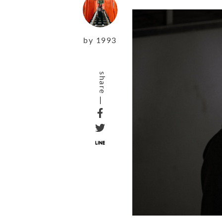
by
1993
share