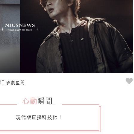
nt
影劇星聞
心動
瞬間
_
現代版直接科技化！