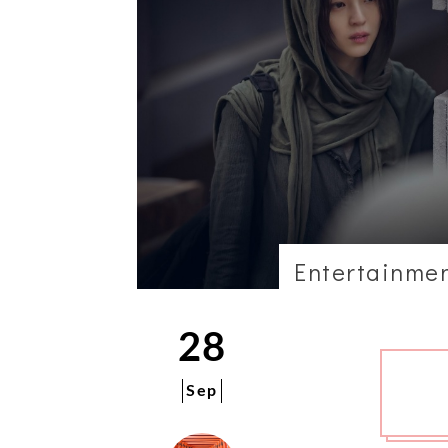
Entertainme
28
Sep