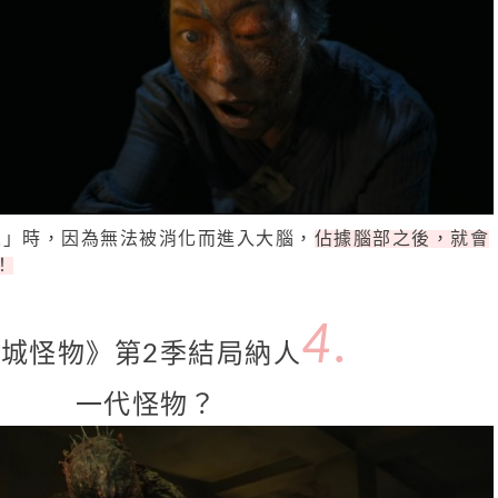
人」時，因為無法被消化而進入大腦，
佔據腦部之後，就會
！
4.
城怪物》第2季結局納人
一代怪物？