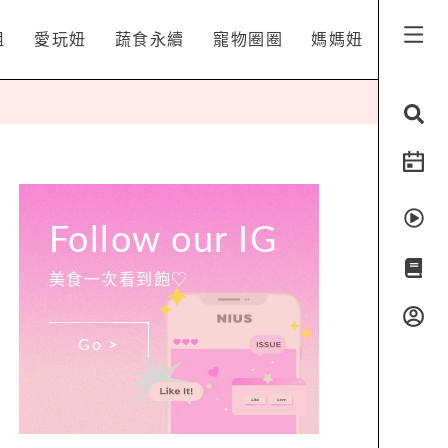
姐
愛玩妞
蔬食永續
寵物圈圈
媽媽妞
Follow our IG
美食一次看到飽♡
Go >