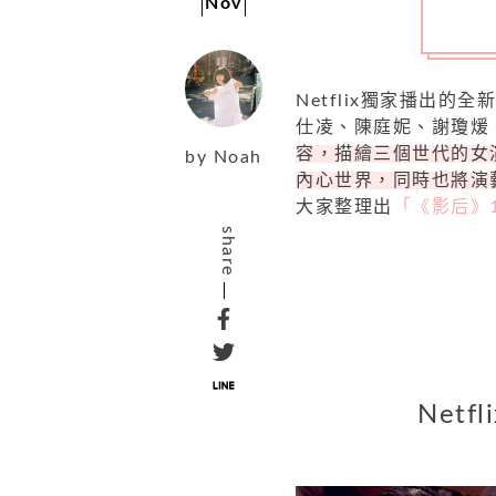
Nov
Netflix獨家播出
仕凌、陳庭妮、謝瓊煖
容，描繪三個世代的女
by
Noah
內心世界，同時也將演
大家整理出
「《影后》
share
Net