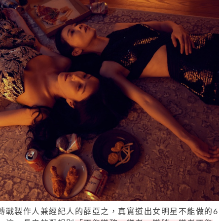
轉戰製作人兼經紀人的薛亞之，真實道出女明星不能做的6