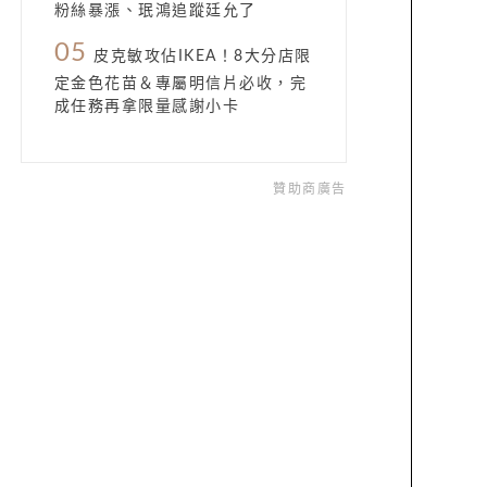
粉絲暴漲、珉鴻追蹤廷允了
05
皮克敏攻佔IKEA！8大分店限
定金色花苗＆專屬明信片必收，完
成任務再拿限量感謝小卡
贊助商廣告