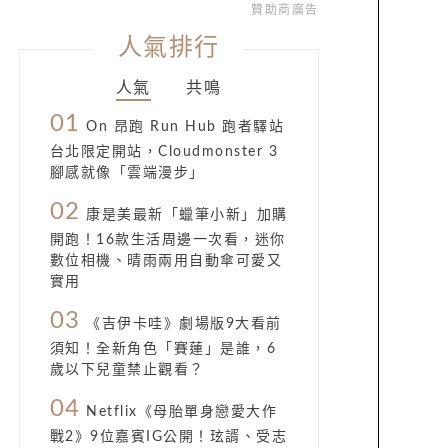
贊助商廣告
人氣排行
人氣
共鳴
01
On 昂跑 Run Hub 跑者驛站
台北限定開站，Cloudmonster 3
腳感就像「雲端漫步」
02
康是美最新「蠟筆小新」加購
開跑！16款生活周邊一次看，迷你
數位相機、晴雨兩用自動傘可愛又
實用
03
《吉伊卡哇》劇場版9大看前
須知！全新角色「賽蓮」是誰，6
歲以下兒童禁止觀看？
04
Netflix《母胎單身戀愛大作
戰2》9位嘉賓IG公開！玹諝、受志