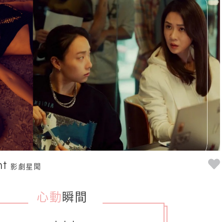
nt
影劇星聞
心動
瞬間
_