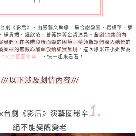
！！！
的全新台劇《影后》，由嚴藝文執導，集合謝盈萱、楊謹華、薛
、楊貴媚、鍾欣凌、曾莞婷等金獎演員。
全劇12集的內
演員們，在各階段所面臨的困境，帶領觀眾們深入她們的
藝圈裡的無數心酸血淚給如實呈現
。這次爆米花小姐就為
10大演藝圈秘辛」
，快一起來看看！
///以下涉及劇情內容///
1.
flix台劇《影后》演藝圈秘辛
絕不能變醜變老