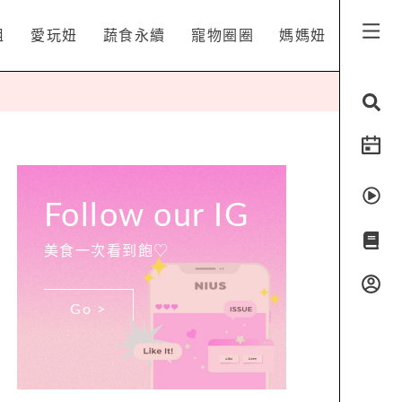
姐
愛玩妞
蔬食永續
寵物圈圈
媽媽妞
Follow our IG
美食一次看到飽♡
Go >