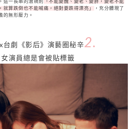
。這一長串的潛規則
「不能變醜、變老、變胖，變老不能
，就算跌倒也不能喊痛，絕對要跌得漂亮」
，充分體現了
擔的無形壓力。
2.
flix台劇《影后》演藝圈秘辛
女演員總是會被貼標籤