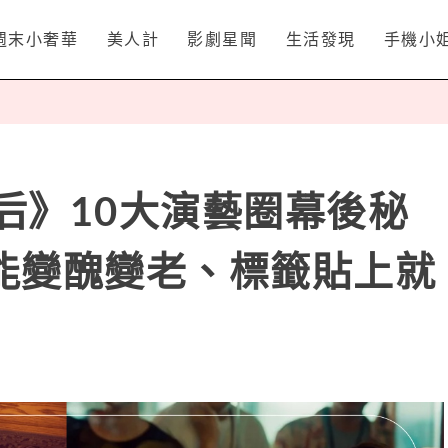
週末小奢華
美人計
影劇星聞
生活發現
手機小
《影后》10大演藝圈幕後秘
能變醜變老、標籤貼上就