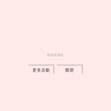
疊一件背心只要290！「3大甜甜價疊穿
神器」品牌推薦，Giselle愛牌也能挖到
贊助商廣告
寶
by 喬
更多活動
關閉
Fashion
穿搭
1 days ago