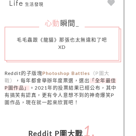
Life
生活發現
心動
瞬間
_
毛毛蟲跟《龍貓》那張也太無違和了吧
XD
Reddit的子版塊
Photoshop Battles
（P圖大
戰）
，每年都會舉辦年度票選，選出
「全年最佳
P圖作品」
。2021年的投票結果已經公布，其中
有搞笑有認真，更有令人意想不到的神奇爆笑P
圖作品，現在就一起來欣賞吧！
1.
Reddit P圖大戰