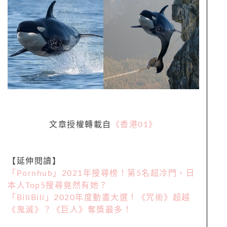
文章授權轉載自
《香港
01
》
【延伸閱讀】
「Pornhub」2021年搜尋榜！第5名超冷門，日
本人Top5搜尋竟然有她？
「BiliBili」2020年度動畫大選！《咒術》超越
《鬼滅》？《巨人》奪獎最多！