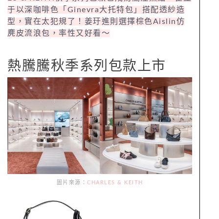
于以深咖啡色「Ginevra大托特包」搭配透紗造
型，實在太犯規了！姜玗進則選擇棕色Aislin仿
麂皮流浪包，率性又好看～
熱騰騰秋季系列包款上市
圖片來源：
CHARLES & KEITH