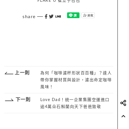
FLARE U 崔立于包包
share
上一則
為何「咖啡濾杯形狀百百種」？達人
帶你掌握材質與設計，濾出命定咖啡
風味！
下一則
Love Dad！統一企業集團空運進口
逾4萬朵石斛蘭向天下爸爸致敬