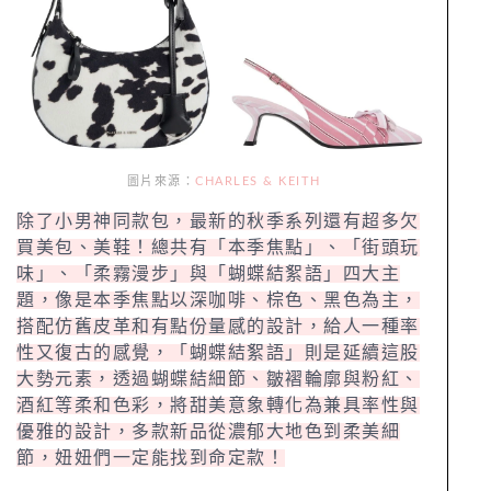
圖片來源：
CHARLES & KEITH
除了小男神同款包，最新的秋季系列還有超多欠
買美包、美鞋！總共有「本季焦點」、「街頭玩
味」、「柔霧漫步」與「蝴蝶結絮語」四大主
題，像是本季焦點以深咖啡、棕色、黑色為主，
搭配仿舊皮革和有點份量感的設計，給人一種率
性又復古的感覺，「蝴蝶結絮語」則是延續這股
大勢元素，透過蝴蝶結細節、皺褶輪廓與粉紅、
酒紅等柔和色彩，將甜美意象轉化為兼具率性與
優雅的設計，多款新品從濃郁大地色到柔美細
節，妞妞們一定能找到命定款！