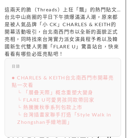
這兩天的脆（Threads）上狂「飄」的熱門貼文…
台北中山商圈的平日下午擠爆滿滿人潮，原來都
是被人氣品牌「小 CK」CHARLES & KEITH的
開幕活動吸引，台北南西門市以全新的面貌正式
亮相，同時找來台灣實力派女演員程予希以及韓
國新生代雙人男團「FLARE U」驚喜站台，快來
看看有哪些必逛亮點吧！
目錄
● CHARLES & KEITH台北南西門市開幕亮
點一次看
└ 「層疊天際」概念重塑大變身
└ FLARE U可愛男孩同款帶回家
└ 熱騰騰秋季系列包款上市
└ 台灣插畫家聯手打造「Style Walk in
Zhongshan手繪地圖」