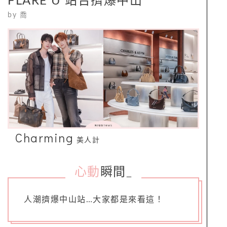
FLARE U 站台擠爆中山
by
喬
Charming
美人計
心動
瞬間
_
人潮擠爆中山站…大家都是來看這！