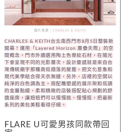
圖片來源：
CHARLES & KEITH
CHARLES & KEITH台北南西門市8月5日整裝新
開幕！運用「Layered Horizon 層疊天際」的空
間概念，門市外牆選用陶土色脊紋石材，在陽光
下會呈現不同的光影層次，設計靈感就是來自台
灣傳統廟宇那種高低錯落的屋簷，把文化意象和
現代美學結合得天衣無縫，另外，店裡的空間以
純淨的白色調為主，搭配雕塑感的展示架和低調
的金屬點綴，柔和精緻的店裝搭配貼心規劃的舒
適座席，讓妞妞們可以慢慢挑、慢慢逛，把最新
系列的美包美鞋看得仔細。
FLARE U可愛男孩同款帶回