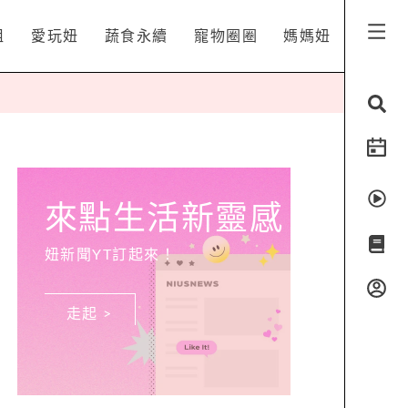
姐
愛玩妞
蔬食永續
寵物圈圈
媽媽妞
來點生活新靈感
妞新聞YT訂起來！
走起 >