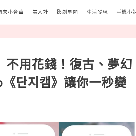
週末小奢華
美人計
影劇星聞
生活發現
手機小
」不用花錢！復古、夢幻
pp《단지캠》讓你一秒變