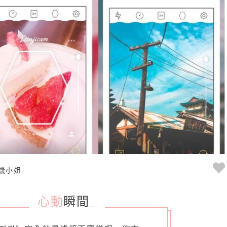
機小姐
心動
瞬間
_