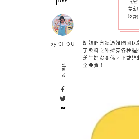
Dec
《단
夢幻
以讓
妞妞們有聽過韓國國民
by
CHOU
了飲料之外還有各種週
蕉牛奶沒關係，下載這
全免費！
share