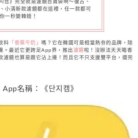
지캠》完全就是濾鏡百寶袋啊～復古、
、小清新款濾鏡都在這裡，任一款都可
你一秒變韓妞！
飲料
「香蕉牛奶」
嗎？它在韓國可是相當熱夯的品牌，除
邊。最近它更跨足App界，推出
濾鏡
啦！沒辦法天天喝香
款濾鏡也算是跟它沾上邊！而且它不只支援雙平台，還完
App名稱：《단지캠》