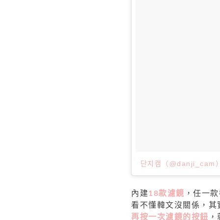
단지캠（@danji_ca
內建
18款
濾鏡
，任一款
看不懂韓文沒關係，其
再按一次濾鏡的按鈕
，