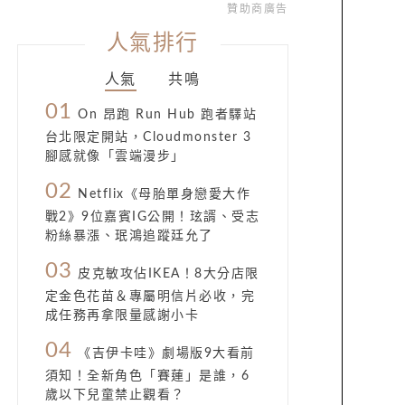
贊助商廣告
人氣排行
人氣
共鳴
01
On 昂跑 Run Hub 跑者驛站
台北限定開站，Cloudmonster 3
腳感就像「雲端漫步」
02
Netflix《母胎單身戀愛大作
戰2》9位嘉賓IG公開！玹諝、受志
粉絲暴漲、珉鴻追蹤廷允了
03
皮克敏攻佔IKEA！8大分店限
定金色花苗＆專屬明信片必收，完
成任務再拿限量感謝小卡
04
《吉伊卡哇》劇場版9大看前
須知！全新角色「賽蓮」是誰，6
歲以下兒童禁止觀看？