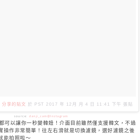
m）分享的貼文
於
PST 2017 年 12月 月 4 日 11:41 下午
張貼
source:
danji_cam@Instagram
都可以讓你一秒變韓妞！介面目前雖然僅支援韓文，不過
實操作非常簡單！往左右滑就是切換濾鏡，選好濾鏡之後
就能拍照啦～