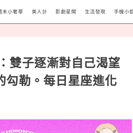
週末小奢華
美人計
影劇星聞
生活發現
手機小
名：雙子逐漸對自己渴望
的勾勒。每日星座進化