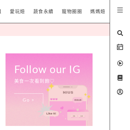
姐
愛玩妞
蔬食永續
寵物圈圈
媽媽妞
Follow our IG
美食一次看到飽♡
Go >