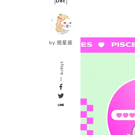
Dec
by
妞星座
share