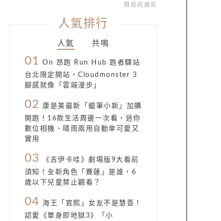
贊助商廣告
人氣排行
人氣
共鳴
01
On 昂跑 Run Hub 跑者驛站
台北限定開站，Cloudmonster 3
腳感就像「雲端漫步」
02
康是美最新「蠟筆小新」加購
開跑！16款生活周邊一次看，迷你
數位相機、晴雨兩用自動傘可愛又
實用
03
《吉伊卡哇》劇場版9大看前
須知！全新角色「賽蓮」是誰，6
歲以下兒童禁止觀看？
04
海王「官熙」女友不是慧善！
認愛《單身即地獄3》「小