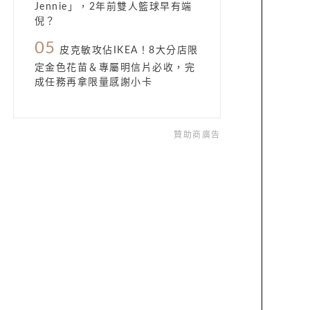
Jennie」，2年前雙人籃球早有端
倪？
05
皮克敏攻佔IKEA！8大分店限
定金色花苗＆專屬明信片必收，完
成任務再拿限量感謝小卡
贊助商廣告