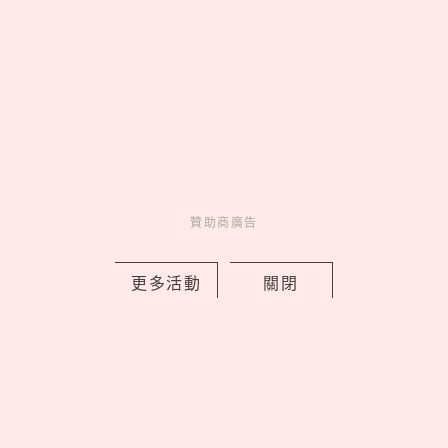
贊助商廣告
Follow our IG
美食一次看到飽♡
贊助商廣告
Go >
更多活動
關閉
妞活動
_