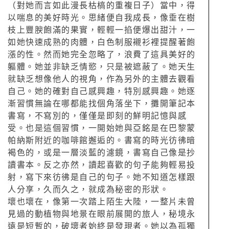
（對她而言如此漫長枯槁的重複日子）當中，得
以喘息的美好時光。思緒便自我成長，像垂在樹
枝上豐腴飽滿的果實，輕輕一掐便爆出甜汁，一
如她快速成熟的肉體，白色制服襯衫裡提醒著飽
漲的性。然而她完全忽略了，浪費了這具美好的
軀體。她並非缺乏情慾，只是被遮蔽了。她天生
就缺乏想像他人的視角，作為另外的主體去觀看
自己。她的確對自己感興趣，特別感興趣。她逐
漸習慣無論在哪都能找個角落坐下，攤開筆記本
書寫，不寫別的，僅僅是即刻的鮮明記憶與感
受。也是這個習慣，一開始她與亞銘是在巴黎蒙
帕納斯附近的咖啡館邂逅的。書寫的時光彷彿暗
褐色的，或是一層淡藍的濾鏡，書寫自己像是抄
讀書本。反之亦然，讀起喜歡的句子能夠輕易投
射，寫下來彷彿是自己的句子。她不知道怎樣跟
人分享，久而久之，就成為秘密的形狀。
壞也壞在，像第一次踏上陌生大陸，一整片未曾
見過的動植物與地景在眼前展開的旅人，秘境永
遠是短暫的，破壞者始終是發現者。她以為孤獨