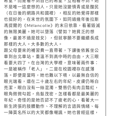
希望，而是看不到自己的希望，互相看不到。她
不是唯一這麼想的人，只是她沒變憤青或是酸民
（在日後的網路共和國裡），相反的她覺得那樣
也挺好的，在末世的氛圍下，如同過幾年後拉斯
馮提爾的《Mélancolie》的末日依靠，看著毀滅
的無限美麗。她可以墮落（譬如？她貧乏的想
像，最差不過是妓女），但就寧願不要繼續長成
那樣的大人。大多數的大人。
跟父母要來的補習費一直帶著，下課後依舊坐公
車到台北車站。重溫不到高中時的自由，大三眼
看要大四了。在台灣的大學裡，意味著兩件事：
一是被稱作「老人」，二是在校園裡存在感薄
落。即便是當時，她也難以下嚥，以最無自信的
眼光端看，還在二十歲左右的年紀，皮膚仍晰白
亮潔，眼白沒有一絲混濁，雙唇仍有肉且豔紅，
眼角微微勾起，烏髮茂密，怎樣看都是最美麗的
年紀。奇怪的是她否認不了疲老的心，看著大一
新生誇張的肢體動作、不理解的言語與情緒、每
一陣莫名所以的大笑都像嘲諷。她也曾經這樣，