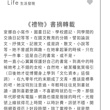
Life
生活發現
《禮物》書摘轉載
安娜自小寫作，圖畫日記、學校週記、同學間的
交換日記等等。在國文教育的分類，譬如論說
文、抒情文、記敘文，或是詩、散文、小說等
等，她不曾感到興趣。在她拿起筆的時候，只在
乎一件事：這是自己的書寫，或不是。
她一直小心翼翼保護好自己的書寫。到高中的時
候她考上不錯的女校，自然地，被某種氣質吸引
（日後她才從博爾身上學到「文化資本」這個
詞），在九零年代的末期成了文青。應該是標準
的吧，她沒特別注意過。年輕時往往見到書就
讀，讀到喜歡便讀，不喜歡時就扔在一旁。那個
年代即使有電腦，網路也還是撥接的時代，光撥
號上線就得花上時間，以時計費，訊號不穩，開
個網頁得花上好段時間，除了電視外，就是閱