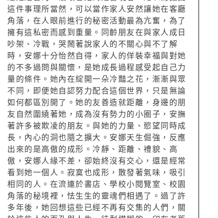
這件事理所當然，可以當作家人安然讓她在客廳
角落，在人眼前進行的秘密活動最為亢奮，為了
擁有這私密而感到重量。同齡朋友在與家人成日
吵架、冷戰，哭鬧著說家人的不關心與不了解
時，安娜十分怡然自得，家人的佯裝幸福與對她
的不多過問與關懷，是她成長過程感受起自己力
量的條件。她內在綻開一朵冷豔之花，漸漸與眾
不同，即便她自認努力配合這個世界，只是無論
如何都區別開了。她的友善造就距離，身邊的朋
友自然圍繞著她，成為沒有勢力的小圈子，安撫
著許多被欺凌的朋友。與她的力量、慾望同時成
長，內心的洞也隨之擴大。安娜天生倔強，反應
出來的是高傲的成形。冷靜、距離、禮貌、高
傲，安娜人緣不差，卻始終沒有交心，還是經常
看到她一個人。寂寞也成形，散發著氣味，吸引
相同的人。在流連於書店、學校小閱覽室、校園
角落的秘境裡，怯生生的靈魂們相遇了。過了許
多年後，她回想這些已經不再有交集的人們，關