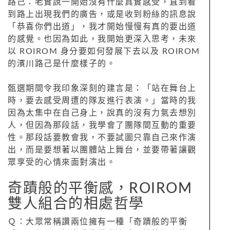
路己：老實說一開始沒有什麼真實感受，直到看
到路上出現我們的廣告，或是收到粉絲的訊息說
「恭喜你們出道」，我才開始慢慢有真的要出道
的感覺。也因為如此，我開始更深入思考，未來
以 ROIROM 身分要如何發展下去以及 ROIROM
的濱川路己是什麼樣子的。
甄選期間令我印象深刻的建言是：「站在舞台上
時，要去感受周遭的隊友進行表演。」當時的我
因為太集中在自己身上，說真的沒有力氣去想別
人，但因為那段話，我學會了團隊間互動的重要
性。那段話要教會我，不要試圖只靠自己來作演
出，而是要想著以團體站上舞台，並要帶著讓觀
眾享受的心情來面對演出。
奇蹟般的平衡感，ROIROM
雙人組合的相處哲學
Ｑ：大眾常稱讚兩位擁有一種「奇蹟般的平衡