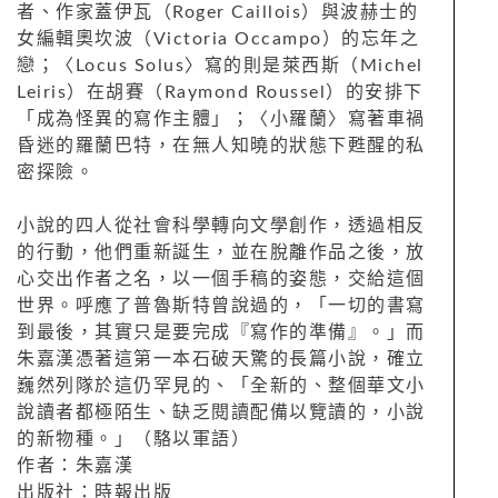
者、作家蓋伊瓦（Roger Caillois）與波赫士的
女編輯奧坎波（Victoria Occampo）的忘年之
戀；〈Locus Solus〉寫的則是萊西斯（Michel
Leiris）在胡賽（Raymond Roussel）的安排下
「成為怪異的寫作主體」；〈小羅蘭〉寫著車禍
昏迷的羅蘭巴特，在無人知曉的狀態下甦醒的私
密探險。
小說的四人從社會科學轉向文學創作，透過相反
的行動，他們重新誕生，並在脫離作品之後，放
心交出作者之名，以一個手稿的姿態，交給這個
世界。呼應了普魯斯特曾說過的，「一切的書寫
到最後，其實只是要完成『寫作的準備』。」而
朱嘉漢憑著這第一本石破天驚的長篇小說，確立
巍然列隊於這仍罕見的、「全新的、整個華文小
說讀者都極陌生、缺乏閱讀配備以覽讀的，小說
的新物種。」（駱以軍語）
作者：朱嘉漢
出版社：時報出版