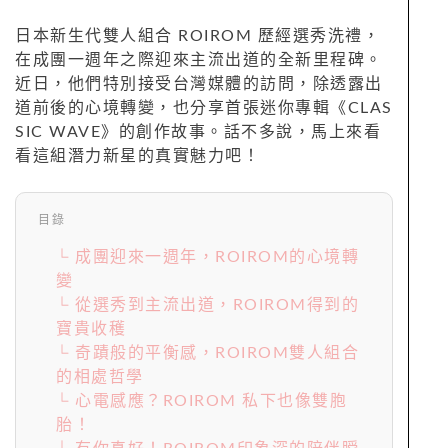
日本新生代雙人組合 ROIROM 歷經選秀洗禮，
在成團一週年之際迎來主流出道的全新里程碑。
近日，他們特別接受台灣媒體的訪問，除透露出
道前後的心境轉變，也分享首張迷你專輯《CLAS
SIC WAVE》的創作故事。話不多說，馬上來看
看這組潛力新星的真實魅力吧！
目錄
└ 成團迎來一週年，ROIROM的心境轉
變
└ 從選秀到主流出道，ROIROM得到的
寶貴收穫
└ 奇蹟般的平衡感，ROIROM雙人組合
的相處哲學
└ 心電感應？ROIROM 私下也像雙胞
胎！