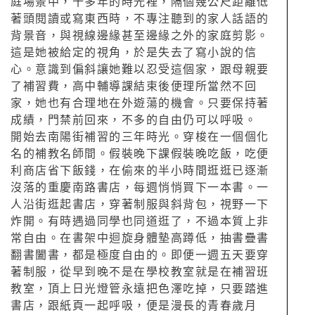
庭場景中，十多年的時光裡，隔個幾公尺距離低
著頭閱讀或寫東西時，不專注聽到的家人話語的
背景音，與視線邊緣甚至邊緣之外的家庭剪影。
這是她被給定的視角，於是失去了寫小說的信
心。意識到偏斜讓她難以忍受這個家，跟母親要
了補習費，高中輔導課結束後便理所當然不回
家，她也有合理地在外遊蕩的機會。只要保持著
成績，門禁前回來，不多的自由仍可以呼吸。
開始去南陽街補習的三年時光。穿梭在一個個化
名的補教名師間。假裝晚下課假裝晚吃飯，吃便
利商店省下飯錢，在偷來的半小時間逛逛已逐漸
沒落的重慶南路書店，每週悄悄買下一本書。一
人沿街逛起書店，穿著制服與斜背包，視野一下
炸開。有時遇過同學也同道逛了，不過本質上非
常自由。在書架中迴旋身體墊高蹲低，抽書疊書
翻書闔書，都是極度自由的。即便一週五天要穿
著制服，從早到晚不是在學校教室就是在補習班
教室，頂上日光燈管永遠把色澤吃掉，只要踏進
書店，跟紙頁一起呼吸，便是漫長的青春歲月