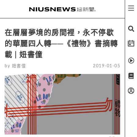
在層層夢境的房間裡，永不停歇
的華麗四人轉──《禮物》書摘轉
載 | 妞書僮
by
妞書僮
2019-01-05