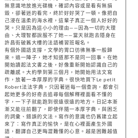
無意識地放進光碟機，確認內容或是看有無損
毀，卻著迷的看完，終於好好哭了一頓。像把自
己浸在溫柔的海水裡，這輩子真正一個人好好的
哭。只是因為這小小的理由——因為一切的大理
由、大理智都說服不了她——當天就跑去隱身在
許昌街破舊大樓的法語補習班報名。
有個外國語支撐，文學的胃口彷彿無事一般歸
來。過一陣子，她才知道那不是同一回事。在她
開始讀起法文書之後，好像重新開始認識自己的
疏離感。大約學到第三個月，她開始用法文寫
作，放著一本厚厚的字典。很快地買下Le petit
Robert法法字典，只因著迷每一個查詢，都會引
起她更多的好奇去追尋每個解釋裡面看不懂的
字，一下子就能跑到很遠很遠的地方。日記本漸
漸又能往前翻了，即使伴隨一本厚字典，與困乏
的詞彙、錯誤的文法。寫作的意識也仍舊建立起
來了：寫作真正的愉快，是在心裡面產生外國
語，翻譯自己更晦澀難懂的心意。越是困難越值