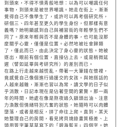
到頭來，不得不憤青般地想：以為可以嘲諷任何
事物，到頭來是被世界嘲諷。她走在街上，漸漸
覺得自己不像學生了，或許可以再考個研究所，
研個三、四年甚至更久的學生身份，但那樣有意
義嗎？她明顯感到自己與補習街的年輕學生們不
同了。原來年輕與否不是身體的事，也可能沒那
麼關乎心靈，僅僅是位置。必然地被社會歸類
了，僅此而已，由此決定了身心靈的狀態。她被
逐出，眼前有個位置，直接佔上去，或是稍微延
遲（譬如延畢與考研究所）的差別而已。
在路上行走越來越慌亂，帶著一大筆錢在懷裡，
竟感覺自己像個進行過援交的女孩。與她搭話的
人越來越雜，漸漸也習以為常，讀文學的日子似
乎消散，日記本現在是佔著空間的累贅。那一兩
年的時間，她處在像是熬夜過久額頭出油、注意
力渙散但情緒特別亢奮的狀態，她隨時可以肉體
墮落，或者是相反，拼了命往上爬。直到，某天
她整理自己的房間，看見拷貝燒錄畫質極差、上
頭用簽字筆草草寫下的「碧海藍天」四個字。她