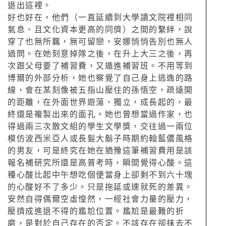
退出這裡。
好也好在，他們（一直延續到大學讀文院裡相同
氣息、且文化資本更高的同儕）之間的繫絆，說
穿了也無所羈，無可留戀，安娜悄悄告別也無人
過問。在她刻意掉隊之後，在升上大三之後，再
次跟父母要了補習費，又遁進補習班。不用等到
博爾的外部分析，她也察覺了自己身上逃逸的路
線，會在某刻像被五指山壓住的孫悟空，疏遠開
的距離，在外面世界遊蕩、獨立，成長起的，最
終還是複製出來的面孔。她也曾想當過作家，也
得過兩三次散文組的學生文學獎，交往過一兩位
模仿波西米亞人或長髮大鬍子時期約翰藍儂風格
的男友，可是終究在她在猶豫這筆補習費用是該
報名補研究所還是高普考時，瞬間覺得心酸。這
種心酸比起中午想吃個便當身上卻剩不到六十塊
的心酸好不了多少。只是拖延或速就死的差異。
安然自得偶爾空虛惶然，一經社會力量的壓力，
壓擠成進退不得的尷尬位置。尷尬是最難的折
磨，是對於自己存在的否定。不該存在卻抹去不