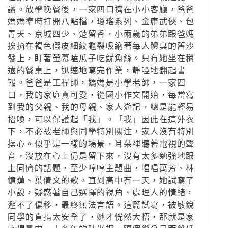
讀。放學晚餐後，一家四口擠在小小客廳，爸爸
媽媽準時打開八點檔，瓊瑤系列、金庸武俠、包
青天、京城四少、楚留香，小兩歲的弟弟跟爸媽
挨擠在褐色假皮細紋龜裂吸納著每人體臭的舊沙
發上，盯著螢幕嗑瓜子吃魷魚絲。只有她坐在稍
遠的餐桌上，迅速地寫完作業，靜啞地翻起書
報。爸爸是工程師，媽媽是小學老師，一家四
口，我的家庭真可愛，從國小作文開始，每當寫
到我的父親、我的母親、家人遊記，總是能輕易
招喚，可以保護起「我」。「我」因此在這外衣
下，不必被老師與同學特別關注，家人沒有特別
操心。似乎是一樣的場景，耳朵裡聽著電視的聲
音，沒放在心上仍是留下來，沒有太多勉強地跟
上同儕的話題，至少哼哼主題曲，唱唱萬芳、林
憶蓮、葉倩文的歌。直到高中有一天，她試寫了
小說，疑惑著自己選擇的視角、處理人的情緒，
避不了偏移，最終無法言語。這篇試寫，被敏銳
同學的直指太安全了，她才恍然大悟，那就是家