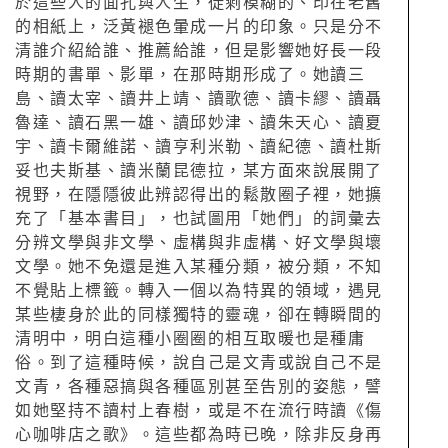
於這些人的面孔與人生，徒剩模糊的、印在老舊
的相紙上，泛黃褪色暈成一片的印象。只是分不
清誰介紹給誰、推薦給誰，但是影響她好長一段
時期的書單、影單，在那時期形成了。她讀三
島、讀太宰、讀井上靖、讀歌德、讀卡繆、讀聶
魯達、讀石黑一雄、讀邱妙津、讀朱天心、讀夏
宇、讀卡爾維諾、讀亨利米勒、讀紀德、讀杜斯
妥也夫斯基、讀米蘭昆德拉，某方面來說展開了
視野，在隱隱彼此辨認得出的鬆散圈子裡，她擴
充了「基本書目」，也試圖用「她們」的詞彙去
分辨文學與非文學、虛構與非虛構、好文學與壞
文學。她不免還是進入某種分類，被分類，不知
不覺貼上標籤。轉入一個以為特異的領域，遇見
某些棲身於此的同樣獨特的靈魂，卻在轉瞬間的
清明中，明白這種小圈圈的相互取暖也是種庸
俗。到了這種時候，說自己是文青或說自己不是
文青，各種惡搞與各種區別甚至告別的姿態，譬
如她堅持不讀村上春樹，或是不在流行時讀《傷
心咖啡店之歌》。這些都為時已晚，除非反身再