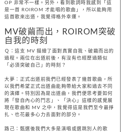
OP 非常不一樣。另外，看到歌詞時我感到「這
是一首 ROIROM 才能唱的歌曲」，所以能夠用
這首歌來出道，我覺得格外幸運。
MV破繭而出，ROIROM突破
自我的時刻
Ｑ：這支 MV 描繪了面對真實自我、破繭而出的
過程。兩位在出道前後，有沒有也經歷過類似
「必須突破自己」的時刻？
大夢：正式出道前我們已經發表了幾首歌曲，所
以我們希望正式出道曲能夠帶給大家和過去不同
的演繹。特別因為是出道曲，我們便思考要如何
將「發自內心的鬥志」、「決心」這樣的感覺展
現在歌曲和 MV 之中，我覺得這是我們至今最掙
扎、也花最多心力去面對的部分。
路己：甄選後我們大多是演唱或選跳別人的歌