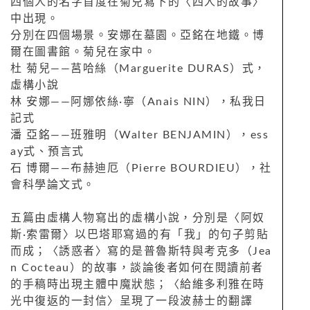
四個人的名字首度在菊兒寫下的〈四人的故事〉
中出現。
分別在四個場景。安娜在墓園。亞銘在地鐵。博
爾在圖書館。菊兒在家中。
杜 菊兒——莒哈絲（Marguerite DURAS）式，
虛構小說
林 安娜——阿娜依絲·寧（Anais NIN），私我日
記式
潘 亞銘——班雅明（Walter BENJAMIN），ess
ay式、預言式
石 博爾——布赫迪厄（Pierre BOURDIEU），社
會科學論文式。
五篇由虛構人物寫出的虛構小說，分別是〈阿奴
斯·索雷爾〉以巴塔耶寫過的有「我」的句子剪貼
而成；〈誘惑者〉寫的是普魯斯特與考克多（Jea
n Cocteau）的故事，談論後者如何在閱讀前者
的手稿時出現主體中魔狀態；〈給維多利雅在時
光中復返的一封信〉呈現了一段波赫士的翻譯