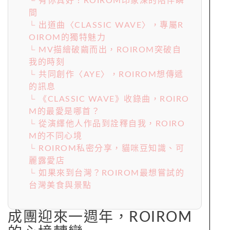
└ 有你真好！ROIROM印象深的陪伴瞬
間
└ 出道曲〈CLASSIC WAVE〉，專屬R
OIROM的獨特魅力
└ MV描繪破繭而出，ROIROM突破自
我的時刻
└ 共同創作〈AYE〉，ROIROM想傳遞
的訊息
└ 《CLASSIC WAVE》收錄曲，ROIRO
M的最愛是哪首？
└ 從演繹他人作品到詮釋自我，ROIRO
M的不同心境
└ ROIROM私密分享，貓咪豆知識、可
麗露愛店
└ 如果來到台灣？ROIROM最想嘗試的
台灣美食與景點
成團迎來一週年，ROIROM