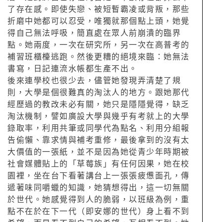
了存在感。即使失戀、被短暫霸凌或背叛，那些
折磨中她都可以忍受，唯獨就那個點上頭，她覺
得自己無法呼吸，簡直處在眾人前崩潰的臨界
點。她兩度，一次在研究所，另一次在高普考的
補習班櫃檯逃跑。然後更糟的絕境來臨：她無法
書寫，日記連流水帳都生產不出。
後來連學校也很少去，儘管她發現弄清楚了規
則，大學是個很難真的淘汰人的地方。跟她那代
經歷過的教改未必有關，她只是隱隱覺得，缺乏
淘汰機制，譬如廣設大學與幾乎有考就上的大學
錄取率，利用共筆或同學代為點名、利用分組報
告偷懶、靠求情與補考重修，最後拿到的沒有太
大價值的一張紙，並不是因為她從青少年時期被
社會媒體貼上的「草莓族」有任何因果，她在校
園裡，坐在台下看著講台上一張張疲憊面孔，傳
遞著味同嚼蠟的知識，她猜想得出，這一切無關
於世代。她感覺得到人的脆弱，以班級為例，重
點不在於在下一代（即安娜的世代）身上看不到