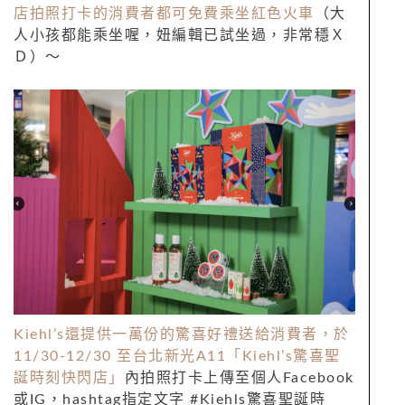
店拍照打卡的消費者都可免費乘坐紅色火車
（大
人小孩都能乘坐喔，妞編輯已試坐過，非常穩Ｘ
Ｄ）～
Kiehl’s還提供一萬份的驚喜好禮送給消費者，於
11/30-12/30 至台北新光A11「Kiehl’s驚喜聖
誕時刻快閃店」
內拍照打卡上傳至個人Facebook
或IG，hashtag指定文字 #Kiehls驚喜聖誕時