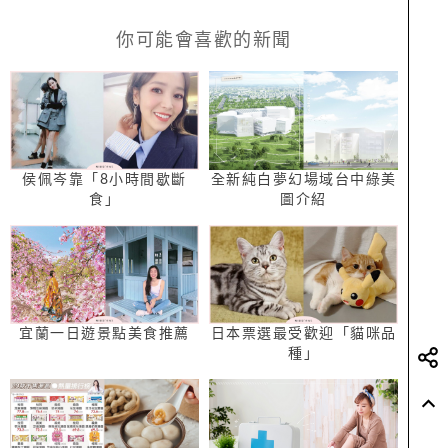
你可能會喜歡的新聞
侯佩岑靠「8小時間歇斷
全新純白夢幻場域台中綠美
食」
圖介紹
宜蘭一日遊景點美食推薦
日本票選最受歡迎「貓咪品
種」