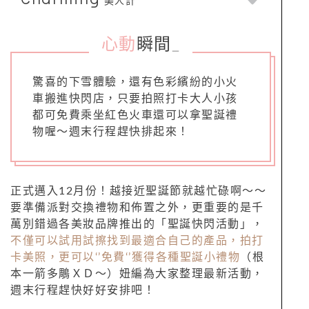
美人計
心動
瞬間
_
驚喜的下雪體驗，還有色彩繽紛的小火
車搬進快閃店，只要拍照打卡大人小孩
都可免費乘坐紅色火車還可以拿聖誕禮
物喔～週末行程趕快排起來！
正式邁入12月份！越接近聖誕節就越忙碌啊～～
要準備派對交換禮物和佈置之外，更重要的是千
萬別錯過各美妝品牌推出的「聖誕快閃活動」，
不僅可以試用試擦找到最適合自己的產品，拍打
卡美照，更可以‘’免費‘’獲得各種聖誕小禮物
（根
本一箭多鵰ＸＤ～）妞編為大家整理最新活動，
週末行程趕快好好安排吧！