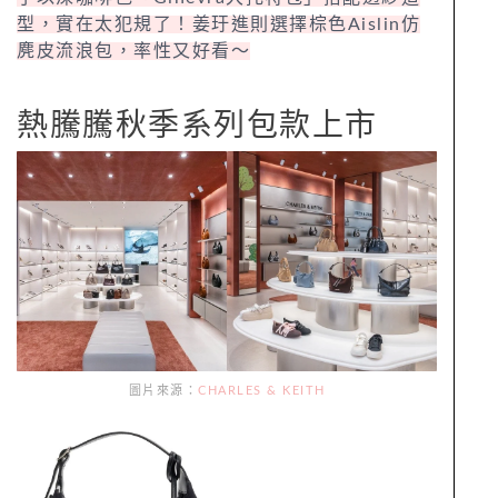
型，實在太犯規了！姜玗進則選擇棕色Aislin仿
麂皮流浪包，率性又好看～
熱騰騰秋季系列包款上市
圖片來源：
CHARLES & KEITH