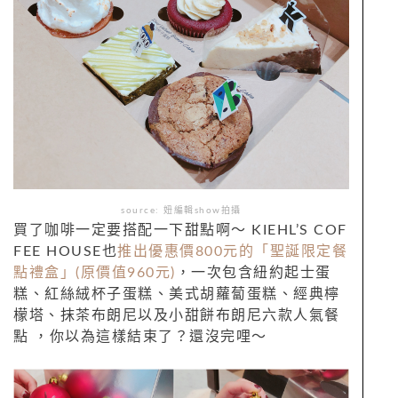
source: 妞編輯show拍攝
買了咖啡一定要搭配一下甜點啊～ KIEHL’S COF
FEE HOUSE也
推出優惠價800元的「聖誕限定餐
點禮盒」(原價值960元)
，一次包含紐約起士蛋
糕、紅絲絨杯子蛋糕、美式胡蘿蔔蛋糕、經典檸
檬塔、抹茶布朗尼以及小甜餅布朗尼六款人氣餐
點 ，你以為這樣結束了？還沒完哩～