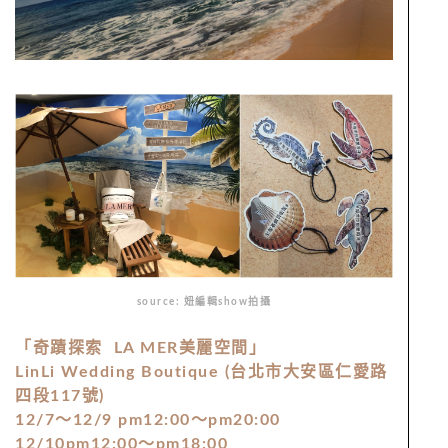
source: 妞編輯show拍攝
「奇蹟探索 LA MER美麗空間」
LinLi Wedding Boutique (台北市大安區仁愛路
四段117號)
12/7～
12/9 pm12:00～pm20:00
12/10pm12:00～pm18:00