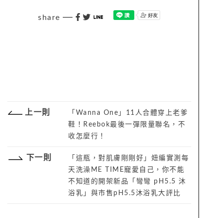
share
上一則
「Wanna One」11人合體穿上老爹
鞋！Reebok最後一彈限量聯名，不
收怎麼行！
下一則
「這瓶，對肌膚剛剛好」妞編實測每
天洗澡ME TIME寵愛自己，你不能
不知道的開架新品「彎彎 pH5.5 沐
浴乳」與市售pH5.5沐浴乳大評比