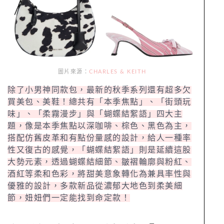
圖片來源：
CHARLES & KEITH
除了小男神同款包，最新的秋季系列還有超多欠
買美包、美鞋！總共有「本季焦點」、「街頭玩
味」、「柔霧漫步」與「蝴蝶結絮語」四大主
題，像是本季焦點以深咖啡、棕色、黑色為主，
搭配仿舊皮革和有點份量感的設計，給人一種率
性又復古的感覺，「蝴蝶結絮語」則是延續這股
大勢元素，透過蝴蝶結細節、皺褶輪廓與粉紅、
酒紅等柔和色彩，將甜美意象轉化為兼具率性與
優雅的設計，多款新品從濃郁大地色到柔美細
節，妞妞們一定能找到命定款！