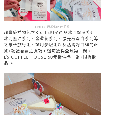
source: 妞編輯show拍攝
超豐盛禮物包含Kiehl’s明星產品冰河保濕系列、
冰河無油系列、金盞花系列、激光極淨白系列等
之豪華旅行組、試用體驗組以及熱銷好口碑的正
貨1號護唇膏之獎項，還可獲得全球第一間KEH
L’S COFFEE HOUSE 50元折價卷一張 (限折飲
品)。