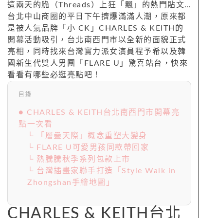
這兩天的脆（Threads）上狂「飄」的熱門貼文…
台北中山商圈的平日下午擠爆滿滿人潮，原來都
是被人氣品牌「小 CK」CHARLES & KEITH的
開幕活動吸引，台北南西門市以全新的面貌正式
亮相，同時找來台灣實力派女演員程予希以及韓
國新生代雙人男團「FLARE U」驚喜站台，快來
看看有哪些必逛亮點吧！
目錄
● CHARLES & KEITH台北南西門市開幕亮
點一次看
└ 「層疊天際」概念重塑大變身
└ FLARE U可愛男孩同款帶回家
└ 熱騰騰秋季系列包款上市
└ 台灣插畫家聯手打造「Style Walk in
Zhongshan手繪地圖」
CHARLES & KEITH台北