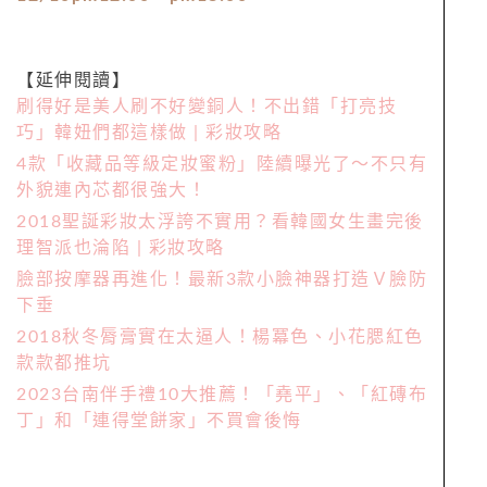
【延伸閱讀】
刷得好是美人刷不好變銅人！不出錯「打亮技
巧」韓妞們都這樣做 | 彩妝攻略
4款「收藏品等級定妝蜜粉」陸續曝光了～不只有
外貌連內芯都很強大！
2018聖誕彩妝太浮誇不實用？看韓國女生畫完後
理智派也淪陷 | 彩妝攻略
臉部按摩器再進化！最新3款小臉神器打造Ｖ臉防
下垂
2018秋冬脣膏實在太逼人！楊冪色、小花腮紅色
款款都推坑
2023台南伴手禮10大推薦！「堯平」、「紅磚布
丁」和「連得堂餅家」不買會後悔