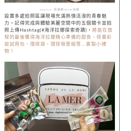
source: 妞編輯show拍攝
設置多處拍照區讓現場充滿熱情活潑的青春魅
力，記得完成與體驗美麗空間中的五個關卡並拍
照上傳Hashtag(#海洋拉娜探索奇蹟)，
將能在旅
程的最後獲得海洋拉娜精心準備的甜食、保養彩
妝試用包、環保袋、環保吸管組等...客製小禮
物！