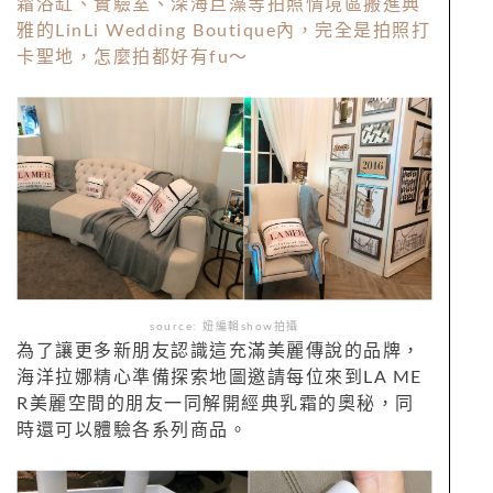
霜浴缸、實驗室、深海巨藻等拍照情境區搬進典
雅的LinLi Wedding Boutique內，完全是拍照打
卡聖地，怎麼拍都好有fu～
source: 妞編輯show拍攝
為了讓更多新朋友認識這充滿美麗傳說的品牌，
海洋拉娜精心準備探索地圖邀請每位來到LA ME
R美麗空間的朋友一同解開經典乳霜的奧秘，同
時還可以體驗各系列商品。