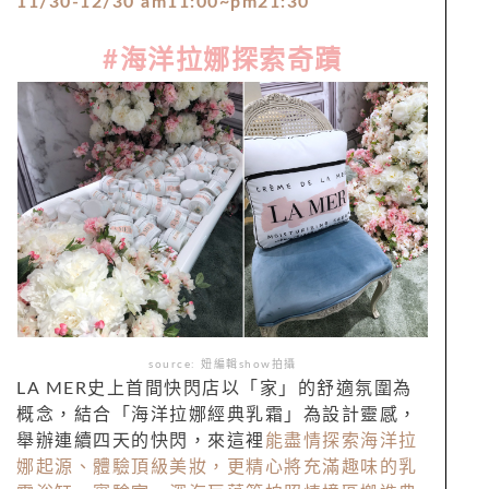
11/30-12/30 am11:00~pm21:30
#
海洋拉娜探索奇蹟
source: 妞編輯show拍攝
LA MER史上首間快閃店以「家」的舒適氛圍為
概念，結合「海洋拉娜經典乳霜」為設計靈感，
舉辦連續四天的快閃，來這裡
能盡情探索海洋拉
娜起源、體驗頂級美妝，更精心將充滿趣味的乳