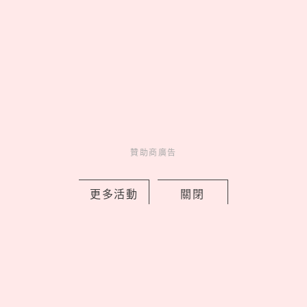
《藍色監獄》真人版21大演員角色介
紹！高橋文哉接受足球魔鬼特訓，窪田
正孝超神還原繪心甚八
by Noah
Movie
電影介紹
20 hours ago
贊助商廣告
更多活動
關閉
鬼門8/13開！鬼月8大禁忌一次看：不