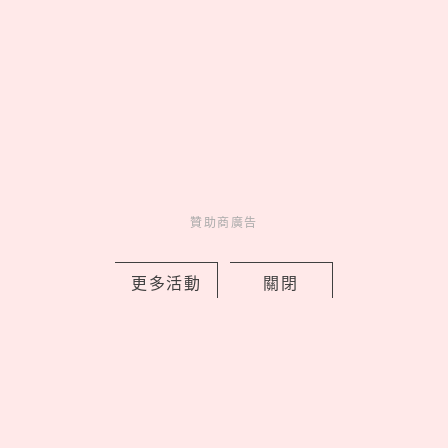
妞活動
_
贊助商廣告
更多活動
關閉
MORE
贊助商廣告
贊助商廣告
人氣排行
人氣
共鳴