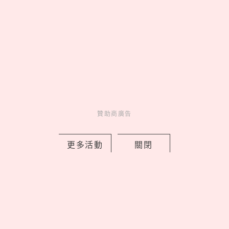
人氣排行
人氣
共鳴
01
康是美最新「蠟筆小新」加購
開跑！16款生活周邊一次看，迷你
數位相機、晴雨兩用自動傘可愛又
實用
02
On 昂跑 Run Hub 跑者驛站
台北限定開站，Cloudmonster 3
贊助商廣告
腳感就像「雲端漫步」
03
《吉伊卡哇》劇場版9大看前
更多活動
關閉
須知！全新角色「賽蓮」是誰，6
歲以下兒童禁止觀看？
04
海王「官熙」女友不是慧善！
認愛《單身即地獄3》「小
Jennie」，2年前雙人籃球早有端
倪？