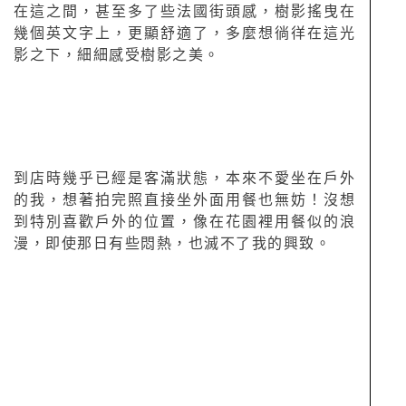
在這之間，甚至多了些法國街頭感，樹影搖曳在
幾個英文字上，更顯舒適了，多麼想徜徉在這光
影之下，細細感受樹影之美。
到店時幾乎已經是客滿狀態，本來不愛坐在戶外
的我，想著拍完照直接坐外面用餐也無妨！沒想
到特別喜歡戶外的位置，像在花園裡用餐似的浪
漫，即使那日有些悶熱，也滅不了我的興致。