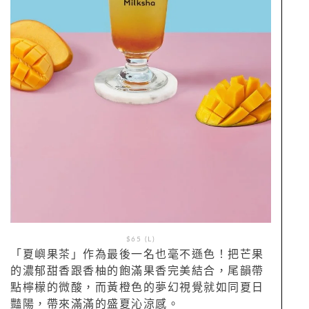
$65 (L)
「夏嶼果茶」作為最後一名也毫不遜色！把芒果
的濃郁甜香跟香柚的飽滿果香完美結合，尾韻帶
點檸檬的微酸，而黃橙色的夢幻視覺就如同夏日
豔陽，帶來滿滿的盛夏沁涼感。