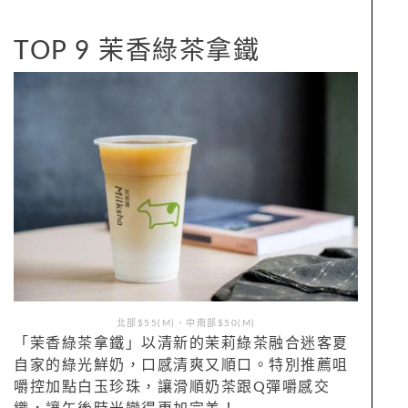
TOP 9 茉香綠茶拿鐵
北部$55(M)、中南部$50(M)
「茉香綠茶拿鐵」以清新的茉莉綠茶融合迷客夏
自家的綠光鮮奶，口感清爽又順口。特別推薦咀
嚼控加點白玉珍珠，讓滑順奶茶跟Q彈嚼感交