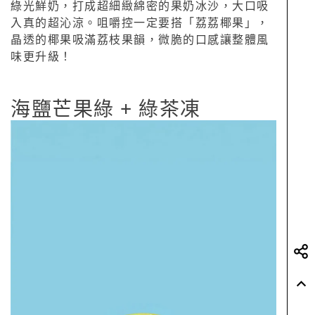
綠光鮮奶，打成超細緻綿密的果奶冰沙，大口吸
入真的超沁涼。咀嚼控一定要搭「荔荔椰果」，
晶透的椰果吸滿荔枝果韻，微脆的口感讓整體風
味更升級！
海鹽芒果綠 + 綠茶凍