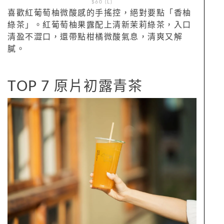
$60 (L)
喜歡紅葡萄柚微酸感的手搖控，絕對要點「香柚
綠茶」。紅葡萄柚果露配上清新茉莉綠茶，入口
清盈不澀口，還帶點柑橘微酸氣息，清爽又解
膩。
TOP 7 原片初露青茶