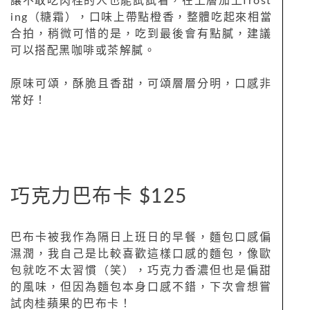
讓不敢吃肉桂的人也能試試看，在上層加上frost
ing（糖霜），口味上帶點橙香，整體吃起來相當
合拍，稍微可惜的是，吃到最後會有點膩，建議
可以搭配黑咖啡或茶解膩。
原味可頌，酥脆且香甜，可頌層層分明，口感非
常好！
巧克力巴布卡 $125
巴布卡被我作為隔日上班日的早餐，麵包口感偏
濕潤，我自己是比較喜歡這樣口感的麵包，像歐
包就吃不太習慣（笑），巧克力香濃但也是偏甜
的風味，但因為麵包本身口感不錯，下次會想嘗
試肉桂蘋果的巴布卡！