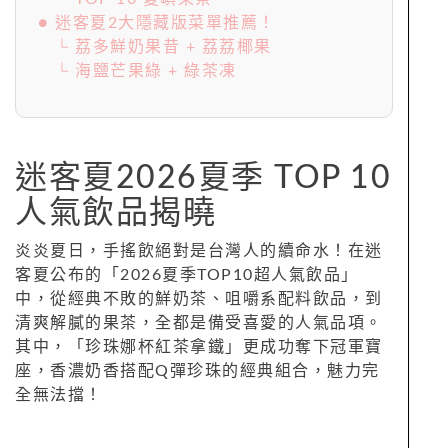
● 迷客夏2大隱藏版菜單推薦！
└ 荔多鮮奶果昔 + 荔荔椰果
└ 海鹽芒果綠 + 綠茶凍
迷客夏2026夏季 TOP 10
人氣飲品揭曉
炎炎夏日，手搖飲絕對是台灣人的續命水！在迷
客夏公布的「2026夏季TOP10超人氣飲品」
中，從經典不敗的鮮奶茶、咀嚼系配料飲品，到
清爽解膩的果茶，全都是備受喜愛的人氣品項。
其中，「珍珠娜杯紅茶拿鐵」更成功奪下冠軍寶
座，香濃奶香搭配Q彈珍珠的經典組合，魅力完
全無法擋！