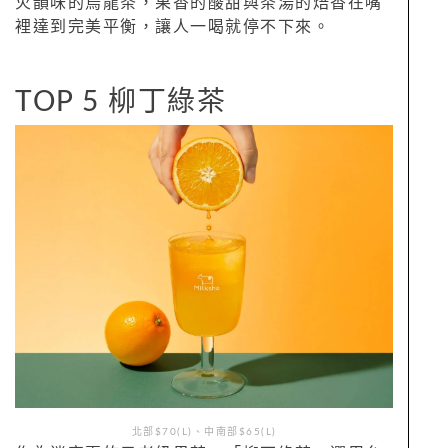
火韻味的烏龍茶，果香的酸甜與茶湯的焙香在嘴
裡達到完美平衡，讓人一喝就停不下來。
TOP 5 柳丁綠茶
北部$70(L)、中南部$65(L)