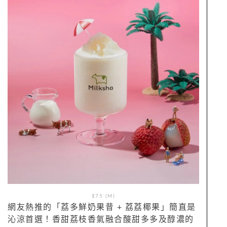
$75 (M)
網友熱推的「荔多鮮奶果昔 + 荔荔椰果」簡直是
沁涼首選！香甜荔枝香氣融合酸甜多多及醇濃的