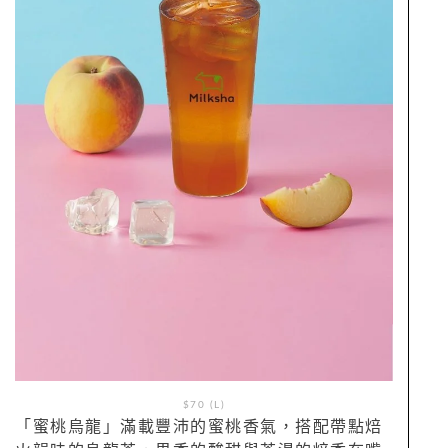
$70 (L)
「蜜桃烏龍」滿載豐沛的蜜桃香氣，搭配帶點焙