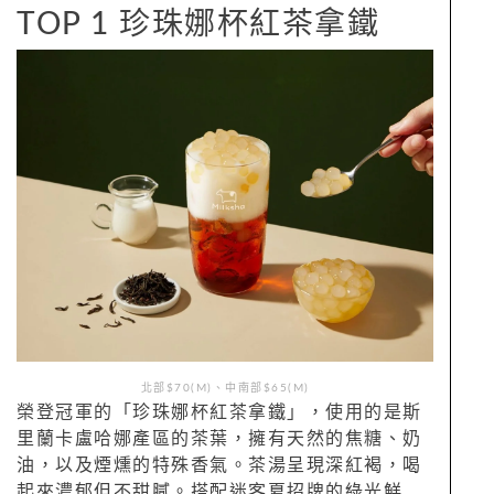
TOP 1 珍珠娜杯紅茶拿鐵
北部$70(M)、中南部$65(M)
榮登冠軍的「珍珠娜杯紅茶拿鐵」，使用的是斯
里蘭卡盧哈娜產區的茶葉，擁有天然的焦糖、奶
油，以及煙燻的特殊香氣。茶湯呈現深紅褐，喝
起來濃郁但不甜膩。搭配迷客夏招牌的綠光鮮