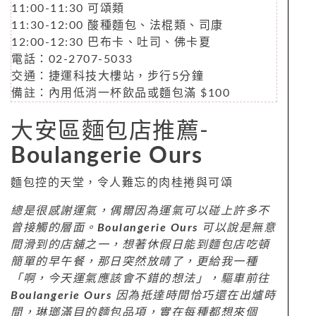
11:00-11:30 可頌類
11:30-12:00 酸種麵包、法棍類、司康
12:00-12:30 巴布卡、吐司、佛卡夏
電話：02-2707-5033
交通：捷運科技大樓站，步行5分鐘
備註：內用低消一杯飲品或麵包滿 $100
大安區麵包店推薦-
Boulangerie Ours
麵包控的天堂，令人難忘的肉桂捲與可頌
總是很感謝運氣，偶爾因為運氣可以碰上許多不
曾接觸的層面。
Boulangerie Ours
可以說是無意
間滑到的店舖之一，想著休假日能到麵包店吃頓
簡單的早午餐，那日突然放晴了，更給我一種
「啊，今天運氣應該會不錯的想法」，驅車前往
Boulangerie Ours
因為抵達時間恰巧還在出爐時
間，琳瑯滿目的麵包品項，實在每種都想來個