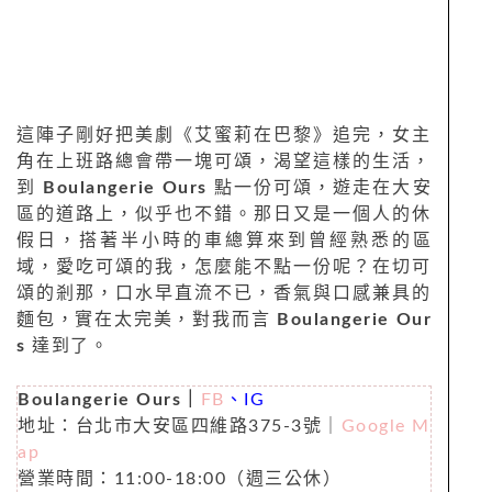
這陣子剛好把美劇《艾蜜莉在巴黎》追完，女主
角在上班路總會帶一塊可頌，渴望這樣的生活，
到
Boulangerie Ours
點一份可頌，遊走在大安
區的道路上，似乎也不錯。那日又是一個人的休
假日，搭著半小時的車總算來到曾經熟悉的區
域，愛吃可頌的我，怎麼能不點一份呢？在切可
頌的剎那，口水早直流不已，香氣與口感兼具的
麵包，實在太完美，對我而言
Boulangerie Our
s
達到了。
Boulangerie Ours
｜
FB
、
IG
地址：台北市大安區四維路375-3號
｜
Google M
ap
營業時間：11:00-18:00（週三公休）