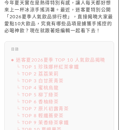
今年夏天實在是熱得特別有感，讓人每天都好想
來上一杯冰涼手搖消暑。最近，迷客夏特別公開
「2026夏季人氣飲品排行榜」，直接揭曉大家最
愛點10大飲品，究竟有哪些品項是擄獲手搖控的
必喝神飲？現在就跟著妞編輯一起看下去！
目錄
● 迷客夏2026夏季 TOP 10 人氣飲品揭曉
└ TOP 1 珍珠娜杯紅茶拿鐵
└ TOP 2 荔荔茉莉
└ TOP 3 白甘蔗青茶
└ TOP 4 蜜桃烏龍
└ TOP 5 柳丁綠茶
└ TOP 6 香柚綠茶
└ TOP 7 原片初露青茶
└ TOP 8 輕纖蕎麥茶
└ TOP 9 茉香綠茶拿鐵
└ TOP 10 夏嶼果茶