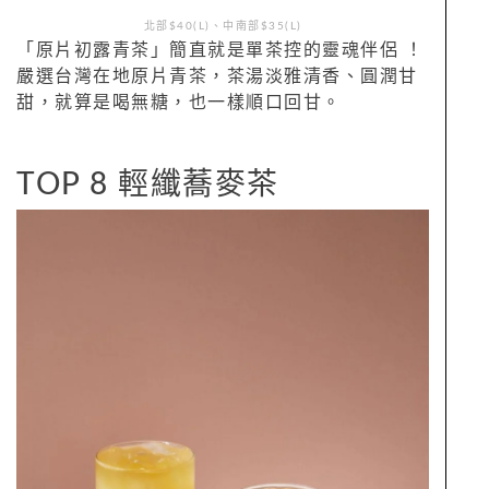
北部$40(L)、中南部$35(L)
「原片初露青茶」簡直就是單茶控的靈魂伴侶 ！
嚴選台灣在地原片青茶，茶湯淡雅清香、圓潤甘
甜，就算是喝無糖，也一樣順口回甘。
TOP 8 輕纖蕎麥茶