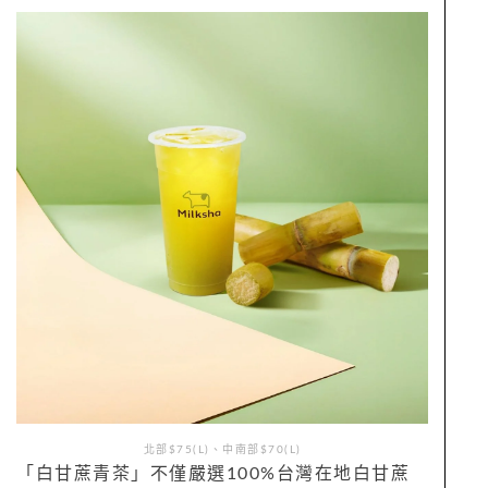
北部$75(L)、中南部$70(L)
「白甘蔗青茶」不僅嚴選100%台灣在地白甘蔗