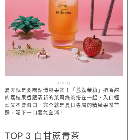
$50 (L)
夏天就是要喝點清爽果茶！「荔荔茉莉」把香甜
的荔枝果香跟清新的茉莉綠茶搭在一起，入口輕
盈又不會澀口，完全就是夏日專屬的精緻果茶首
選，喝下一口暑氣全消！
TOP 3 白甘蔗青茶