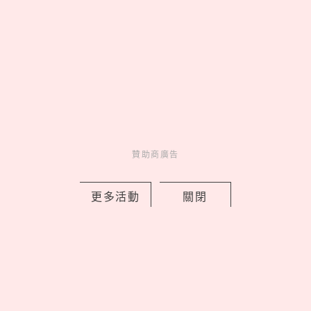
MORE
贊助商廣告
贊助商廣告
贊助商廣告
人氣排行
更多活動
關閉
人氣
共鳴
01
On 昂跑 Run Hub 跑者驛站
台北限定開站，Cloudmonster 3
腳感就像「雲端漫步」
02
康是美最新「蠟筆小新」加購