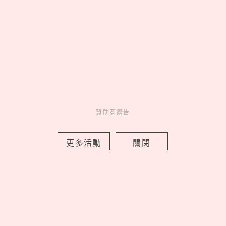
Follow our IG
美食一次看到飽♡
Go >
贊助商廣告
更多活動
關閉
妞活動
_