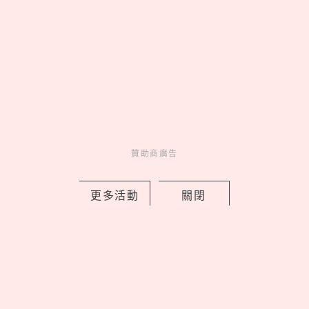
05
皮克敏攻佔IKEA！8大分店限
定金色花苗＆專屬明信片必收，完
成任務再拿限量感謝小卡
贊助商廣告
latest news
_
更多活動
關閉