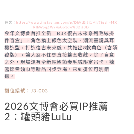
原文：
https://www.instagram.com/p/DbVtErJj1MI/?igsh=MX
RlbWpqZW94aGo1cw%3D%3D
今年文博會首推全新「B3K復古未來系列毛絨掛
件盲盒」，角色換上銀色太空裝、潮流墨鏡與耳
機造型，打造復古未來感，共推出8款角色（含隱
藏版），讓人忍不住想直接整套收藏。除了盲盒
之外，現場還有全新辣椒節奏毛絨限定吊卡、辣
醬節奏領巾等新品同步登場，來到攤位可別錯
過。
攤位編號：J3-003
2026文博會必買IP推薦
2：罐頭豬LuLu