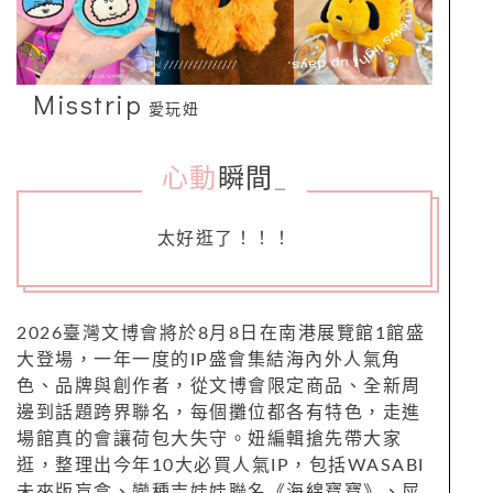
Misstrip
愛玩妞
心動
瞬間
_
太好逛了！！！
2026臺灣文博會將於8月8日在南港展覽館1館盛
大登場，一年一度的IP盛會集結海內外人氣角
色、品牌與創作者，從文博會限定商品、全新周
邊到話題跨界聯名，每個攤位都各有特色，走進
場館真的會讓荷包大失守。妞編輯搶先帶大家
逛，整理出今年10大必買人氣IP，包括WASABI
未來版盲盒、變種吉娃娃聯名《海綿寶寶》、屎