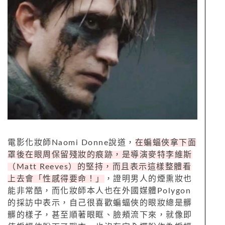
電影化妝師Naomi Donne說道，
在蝙蝠俠拿下面
罩後在眼周保留殘妝的痕跡，是導演麥特李維斯
（Matt Reeves）的堅持，而且表示這樣整體看
上去會「性感得要命！」
，證明男人的煙熏妝也
能非常酷，而化妝師本人也在外國媒體Polygon
的採訪中表示，自己很喜歡蝙蝠俠的眼妝總是髒
髒的樣子，甚至順著眼眶、臉頰流下來，就像即