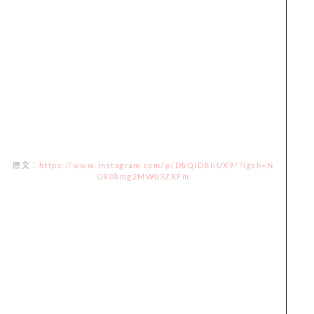
原文：
https://www.instagram.com/p/DbQIDBIiUX9/?igsh=N
GR0bmg2MW03ZXFm