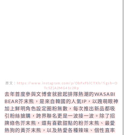
原文：
https://www.instagram.com/p/DbFxFblCTXh/?igsh=O
Tc5ZjA2MG41c2Rp
去年首度參與文博會就掀起排隊熱潮的WASABI
BEAR芥末熊，是來自韓國的人氣IP，以跩萌眼神
加上鮮明角色設定圈粉無數，每次推出新品都吸
引粉絲搶購，跨界聯名更是一波接一波。除了招
牌綠色芥末熊，還有喜歡甜點的粉芥末熊、最愛
熱狗的黃芥末熊，以及熱愛各種辣味、個性直率