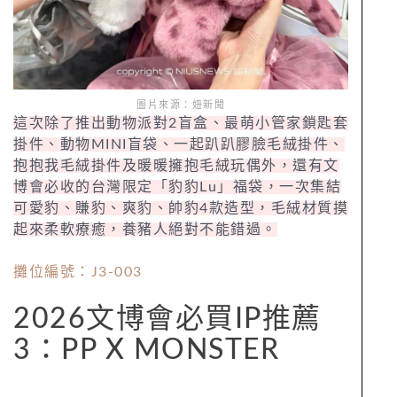
圖片來源：妞新聞
這次除了推出動物派對2盲盒、最萌小管家鎖匙套
掛件、動物MINI盲袋、一起趴趴膠臉毛絨掛件、
抱抱我毛絨掛件及暖暖擁抱毛絨玩偶外，還有文
博會必收的台灣限定「豹豹Lu」福袋，一次集結
可愛豹、賺豹、爽豹、帥豹4款造型，毛絨材質摸
起來柔軟療癒，養豬人絕對不能錯過。
攤位編號：J3-003
2026文博會必買IP推薦
3：PP X MONSTER