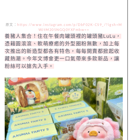
原文：
https://www.instagram.com/p/DbF02K-CS9_/?igsh=M
WJtM205NGQ0YXFmbw==
養豬人集合！住在午餐肉罐頭裡的罐頭豬LuLu，
憑藉圓滾滾、軟萌療癒的外型圈粉無數，加上每
次推出的新造型都各有特色，每每開賣都掀起收
藏熱潮。今年文博會更一口氣帶來多款新品，讓
粉絲可以搶先入手。