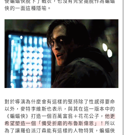
使蝙蝠俠脫下了戰衣，也沒有完全擺脫作為蝙蝠
俠的一面這種隱喻。
對於導演為什麼會有這樣的堅持除了性感得要命
以外，麥特李維斯也表示，與其在這一版本中的
《蝙蝠俠》打造一個百萬富翁＋花花公子，
他更
希望塑造一個「備受折磨的布魯斯偉恩」！
所以
為了讓羅伯派汀森能有這樣的人物特質，蝙蝠俠