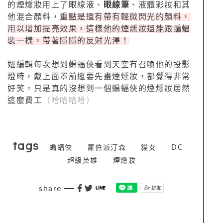
的煙燻妝用上了眼線液、
眼線筆
、液體彩妝和其
他混合顏料，
重點是還有帶有輕微閃光的顏料，
用以增加提亮效果，這樣他的煙燻妝還能跟蝙蝠
裝一樣，帶著隱隱的反射光澤！
妞編輯每次想到蝙蝠俠看到天空有召喚他的投影
燈時，戴上面罩前還要先畫煙燻妝，都覺得非常
好笑，只是真的沒想到一個蝙蝠俠的煙燻妝居然
這麼費工
（哈哈哈哈）
tags
蝙蝠俠
羅伯派汀森
貓女
DC
超級英雄
煙燻妝
share