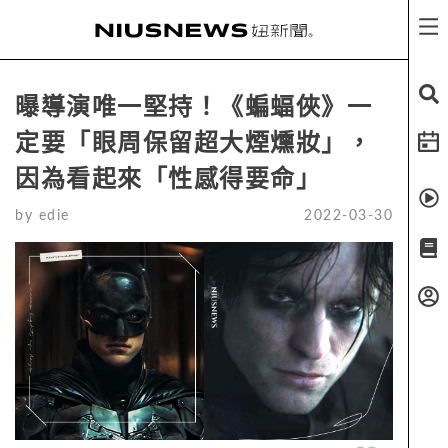
曝導演唯一堅持！《蝙蝠俠》一
定要「眼周保留超大煙燻妝」，
因為看起來「性感得要命」
by
edie
2022-03-30