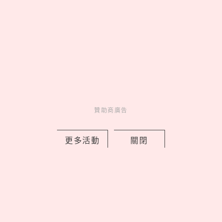
贊助商廣告
贊助商廣告
人氣排行
人氣
共鳴
01
康是美最新「蠟筆小新」加購
開跑！16款生活周邊一次看，迷你
數位相機、晴雨兩用自動傘可愛又
贊助商廣告
實用
02
On 昂跑 Run Hub 跑者驛站
更多活動
關閉
台北限定開站，Cloudmonster 3
腳感就像「雲端漫步」
03
《吉伊卡哇》劇場版9大看前
須知！全新角色「賽蓮」是誰，6
歲以下兒童禁止觀看？