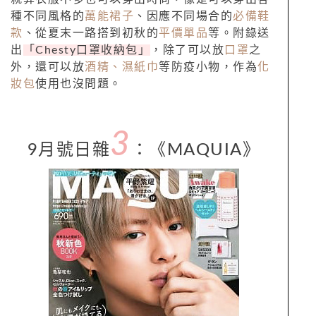
種不同風格的
萬能裙子
、因應不同場合的
必備鞋
款
、從夏末一路搭到初秋的
平價單品
等。附錄送
出
「Chesty口罩收納包」
，除了可以放
口罩
之
外，還可以放
酒精、濕紙巾
等防疫小物，作為
化
妝包
使用也沒問題。
3
9月號日雜
：
《
MAQUIA
》