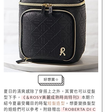
夏日的清爽感除了穿搭上之外，其實也可以從髮
型下手，
《＆ROSY美麗成熟時尚特刊》
本期介
紹今夏最受矚目的時髦
短髮造型
，想要變換髮型
的妞妞們可以參考。附錄贈出
「ROBERTA DI C