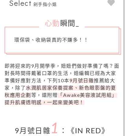
Select
剁手指小姐
心動
瞬間
_
環保袋、收納袋真的不嫌多！！
即將迎來的9月開學季，妞妞們做好準備了嗎？面
對長時間得戴著口罩的生活，妞編輯已經為大家
準備好應對方法，下列10本
9月號日雜
推薦給大
家，除了
水潤肌居家保養提案、新色眼影盤的夏
秋應用企劃
等，還附贈
「Awake美容液試用組」
提升肌膚透明感，一起來變美吧！
1
9月號日雜
：《
IN RED
》