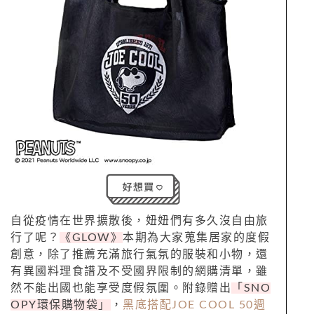
自從疫情在世界擴散後，妞妞們有多久沒自由旅
行了呢？
《GLOW》
本期為大家蒐集居家的度假
創意，除了推薦充滿旅行氣氛的服裝和小物，還
有異國料理食譜及不受國界限制的網購清單，雖
然不能出國也能享受度假氛圍。附錄贈出
「SNO
OPY環保購物袋」
，
黑底搭配JOE COOL 50週