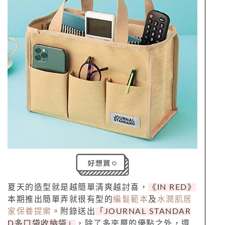
夏天的造型就是越簡單清爽越討喜，
《IN RED》
本期推出簡單弄就很有型的
編髮範本
及
水潤肌居
家保養提案
。附錄送出
「JOURNAL STANDAR
D多口袋收納袋」
，除了多夾層的優點之外，還