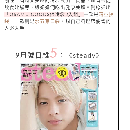
咖哩、省時又美味的冷凍與加工食品、血管保健
飲食建議等，讓妞妞們吃出健康美體。附錄送出
「OSAMU GOODS保冷袋2入組」
一款是
箱型提
袋
，一款則是
水壺束口袋
，想自己料理帶便當的
人必入手！
5
9月號日雜
：
《
steady
》