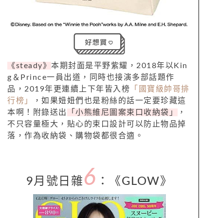
《steady》
本期封面是平野紫耀，2018年以Kin
g＆Prince一員出道，同時也接演多部話題作
品，2019年更連續上下年皆入榜
「國寶級帥哥排
行榜」
，如果妞妞們也是粉絲的話一定要珍藏這
本啊！附錄送出
「小熊維尼圖案束口收納袋」
，
不只容量極大，貼心的束口設計可以防止物品掉
落，作為收納袋、購物袋都很合適。
6
9月號日雜
：
《
GLOW
》