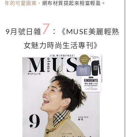
年的可愛圖案，
網布材質提起來相當輕盈。
7
9月號日雜
：
《
MUSE美麗輕熟
女魅力時尚生活專刊
》