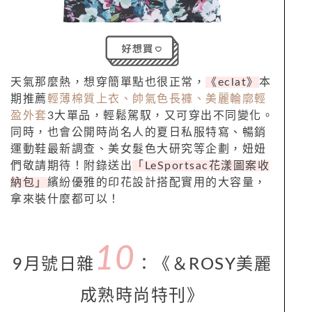
天氣那麼熱，想穿簡單點也很正常，
《eclat》
本
期推薦
輕薄棉質上衣、帥氣色長褲、美麗輪廓輕
盈外套
3大單品，輕鬆駕馭，又可穿出不同變化。
同時，也會公開時尚名人的夏日私服特寫、暢銷
運動鞋最新調查、美女髮色大研究等企劃，妞妞
們敬請期待！附錄送出
「LeSportsac花漾圖案收
納包」
繽紛優雅的印花設計搭配實用的大容量，
拿來裝什麼都可以！
10
9月號日雜
：
《＆ROSY美麗
成熟時尚特刊
》