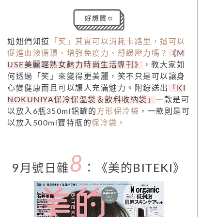
妞妞們知道
「笑」其實可以消耗卡路里，還可以
促進血液循環、增強免疫力、舒緩壓力嗎？
《M
USE美麗輕熟女魅力時尚生活專刊》
，教大家如
何透過「笑」來變得更美麗，笑不只是可以讓身
心變健康而且可以讓人充滿魅力。附錄送出
「KI
NOKUNIYA保冷保溫袋＆飲料收納袋」
一款是可
以放入6瓶350ml鋁罐的
方形保冷袋
，一款則是可
以放入500ml寶特瓶的
保冷袋。
8
9月號日雜
：
《
美的BITEKI
》