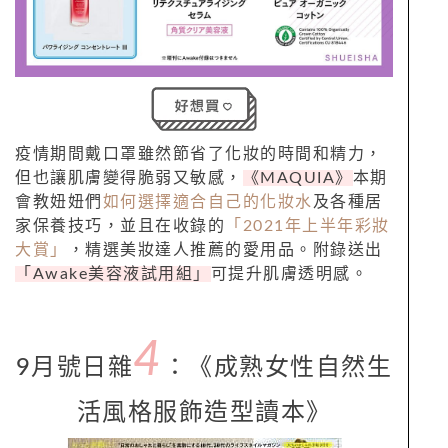
疫情期間戴口罩雖然節省了化妝的時間和精力，
但也讓肌膚變得脆弱又敏感，
《MAQUIA》
本期
會教妞妞們
如何選擇適合自己的化妝水
及各種居
家保養技巧，並且在收錄的
「2021年上半年彩妝
大賞」
，精選美妝達人推薦的愛用品。附錄送出
「Awake美容液試用組」
可提升肌膚透明感。
4
9月號日雜
：
《
成熟女性自然生
活風格服飾造型讀本
》