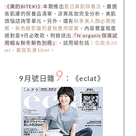
《美的BITEKI》
本期推出
夏日美肌保養法
，嚴選
各肌膚的保養品清單、涼爽底妝完全分析、美肌
煩惱諮詢等單元。另外，還有
秋季美人顏必敗推
薦、新色眼影盤的夏秋應用提案
，內容豐富程度
絕對是9月必敗款。附錄送出
「N organic保濕試
用組＆秋冬新色別冊」
，試用組包括：
化妝水20
ml、美容乳液10ml。
9
9月號日雜
：
《eclat
》