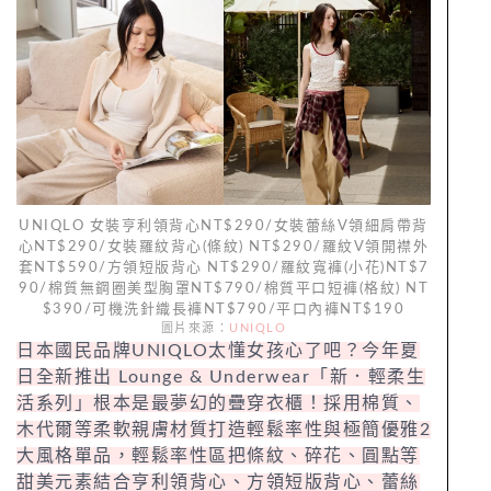
UNIQLO 女裝亨利領背心NT$290/女裝蕾絲V領細肩帶背
心NT$290/女裝羅紋背心(條紋) NT$290/羅紋V領開襟外
套NT$590/方領短版背心 NT$290/羅紋寬褲(小花)NT$7
90/棉質無鋼圈美型胸罩NT$790/棉質平口短褲(格紋) NT
$390/可機洗針織長褲NT$790/平口內褲NT$190
圖片來源：
UNIQLO
日本國民品牌UNIQLO太懂女孩心了吧？今年夏
日全新推出 Lounge & Underwear「新．輕柔生
活系列」根本是最夢幻的疊穿衣櫃！採用棉質、
木代爾等柔軟親膚材質打造輕鬆率性與極簡優雅2
大風格單品，輕鬆率性區把條紋、碎花、圓點等
甜美元素結合亨利領背心、方領短版背心、蕾絲