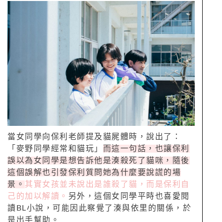
當女同學向保利老師提及貓屍體時，說出了：
「麥野同學經常和貓玩」
而這一句話，也讓保利
誤以為女同學是想告訴他是湊殺死了貓咪，隨後
這個誤解也引發保利質問她為什麼要說謊的場
景。
其實女孩並未說出是誰殺了貓，而是保利自
己的加以解讀。
另外，這個女同學平時也喜愛閱
讀BL小說，可能因此察覺了湊與依里的關係，於
是出手幫助。