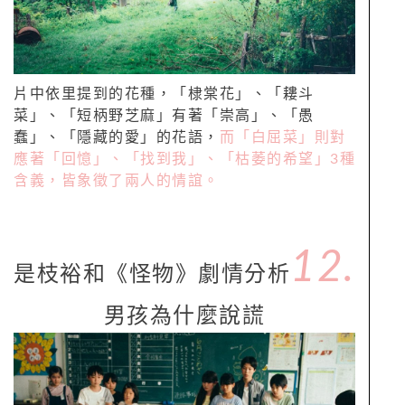
片中依里提到的花種，「棣棠花」、「耬斗
菜」、「短柄野芝麻」有著「崇高」、「愚
蠢」、「隱藏的愛」的花語，
而「白屈菜」則對
應著「回憶」、「找到我」、「枯萎的希望」3種
含義，皆象徵了兩人的情誼。
12.
是枝裕和《怪物》劇情分析
男孩為什麼說謊