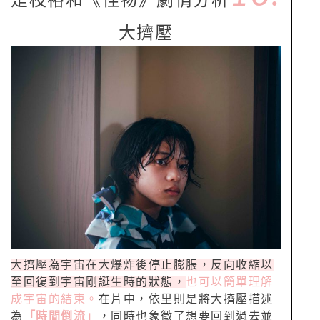
是枝裕和《怪物》劇情分析
大擠壓
大擠壓為宇宙在大爆炸後停止膨脹，反向收縮以
至回復到宇宙剛誕生時的狀態，
也可以簡單理解
成宇宙的結束。
在片中，依里則是將大擠壓描述
為
「時間倒流」
，同時也象徵了想要回到過去並