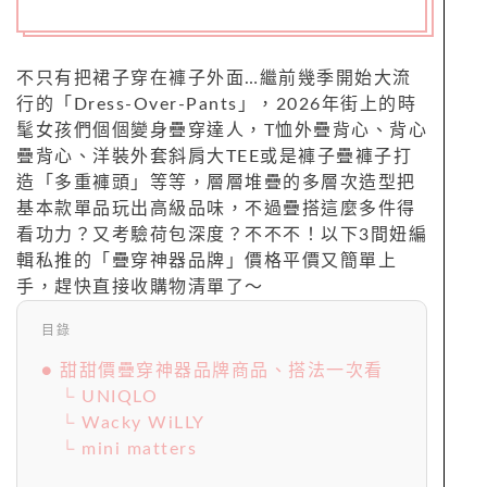
不只有把裙子穿在褲子外面…繼前幾季開始大流
行的「Dress-Over-Pants」，2026年街上的時
髦女孩們個個變身疊穿達人，T恤外疊背心、背心
疊背心、洋裝外套斜肩大TEE或是褲子疊褲子打
造「多重褲頭」等等，層層堆疊的多層次造型把
基本款單品玩出高級品味，不過疊搭這麼多件得
看功力？又考驗荷包深度？不不不！以下3間妞編
輯私推的「疊穿神器品牌」價格平價又簡單上
手，趕快直接收購物清單了～
目錄
● 甜甜價疊穿神器品牌商品、搭法一次看
└ UNIQLO
└ Wacky WiLLY
└ mini matters