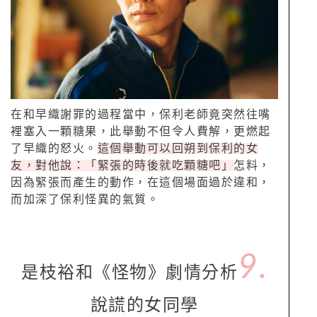
在和早織謝罪的過程當中，保利老師竟突然往嘴
裡塞入一顆糖果，此舉動不但令人費解，更燃起
了早織的怒火。
這個舉動可以回朔到保利的女
友，對他說：「緊張的時後就吃顆糖吧」
怎料，
因為緊張而產生的動作，在這個場面過於違和，
而加深了保利怪異的氣質。
9.
是枝裕和《怪物》劇情分析
說謊的女同學