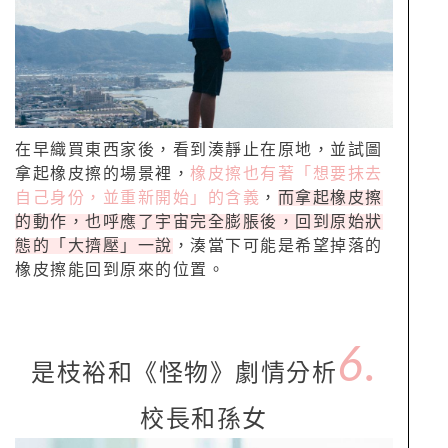
在早織買東西家後，看到湊靜止在原地，並試圖
拿起橡皮擦的場景裡，
橡皮擦也有著「想要抹去
自己身份，並重新開始」的含義
，
而拿起橡皮擦
的動作，也呼應了宇宙完全膨脹後，回到原始狀
態的「大擠壓」一說
，湊當下可能是希望掉落的
橡皮擦能回到原來的位置。
6.
是枝裕和《怪物》劇情分析
校長和孫女