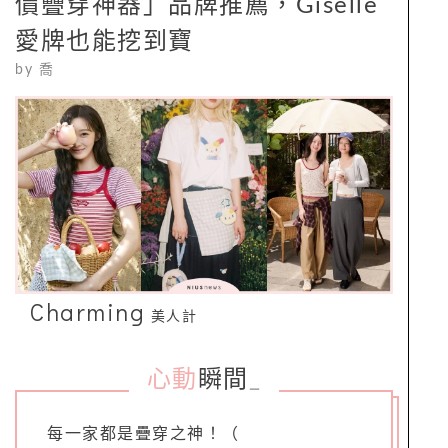
價疊穿神器」品牌推薦，Giselle
愛牌也能挖到寶
by
喬
Charming
美人計
心動
瞬間
_
每一家都是疊穿之神！（