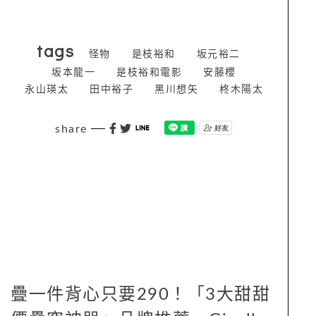
tags
怪物
是枝裕和
坂元裕二
坂本龍一
是枝裕和電影
安藤櫻
永山瑛太
田中裕子
黑川想矢
柊木陽太
share
疊一件背心只要290！「3大甜甜