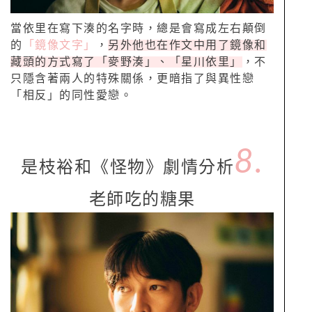
當依里在寫下湊的名字時，總是會寫成左右顛倒
的
「鏡像文字」
，
另外他也在作文中用了鏡像和
藏頭的方式寫了「麥野湊」、「星川依里」
，不
只隱含著兩人的特殊關係，更暗指了與異性戀
「相反」的同性愛戀。
8.
是枝裕和《怪物》劇情分析
老師吃的糖果