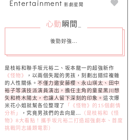
Entertainment
影劇星聞
心動
瞬間
_
後勁好強...
是枝裕和聯手坂元裕二、坂本龍一的超強新作
《怪物》
，以兩個失蹤的男孩，刻劃出錯綜複雜
的人性關係。
不僅力邀安藤櫻、永山瑛太、田中
裕子等演技派演員演出，擔任主角的童星黑川想
矢和柊木陽太，也讓人留下深刻的印象。
這次爆
米花小姐就幫各位整理了
「《怪物》的15個劇情
分析」
，究竟男孩們的去向是...
（是枝裕和《怪
物》8大看點！攜手坂元裕二打造超強劇本、首度
挑戰同志議題電影）