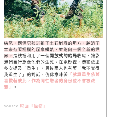
結尾，兩個男孩逃離了土石崩塌的坍方，越過了
本來有著柵欄的廢棄鐵軌，並跑向一個全新的世
界。
是枝裕和用了一個
開放式的結局
收尾，讓影
迷們自行想像他們的生死。在電影裡，湊和依里
多次提及「重生」，最後兩人也有著「我不覺得
我重生了」的對話，仿佛意味著
「就算重生依舊
喜歡著彼此，作為同性戀者的身份並不會被改
變」
。
source:
映画『怪物』