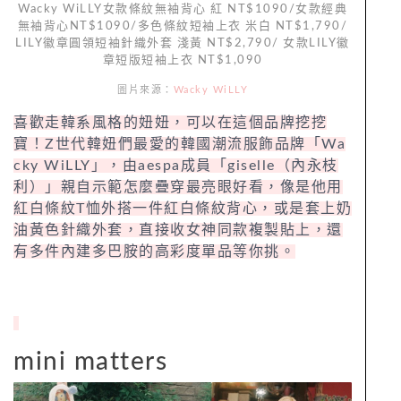
Wacky WiLLY女款條紋無袖背心 紅 NT$1090/女款經典
無袖背心NT$1090/多色條紋短袖上衣 米白 NT$1,790/
LILY徽章圓領短袖針織外套 淺黃 NT$2,790/ 女款LILY徽
章短版短袖上衣 NT$1,090
圖片來源：
Wacky WiLLY
喜歡走韓系風格的妞妞，可以在這個品牌挖挖
寶！Z世代韓妞們最愛的韓國潮流服飾品牌「Wa
cky WiLLY」，由aespa成員「giselle（內永枝
利）」親自示範怎麼疊穿最亮眼好看，像是他用
紅白條紋T恤外搭一件紅白條紋背心，或是套上奶
油黃色針織外套，直接收女神同款複製貼上，還
有多件內建多巴胺的高彩度單品等你挑。
mini matters