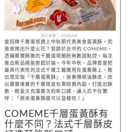
圖片來源： COMEME
當招牌千層蛋塔遇上中秋節代表美食蛋黃酥，究
竟會擦出什麼火花？發跡於台中的 COMEME，
憑藉層層酥脆的千層蛋塔圈粉無數甜點控，每次
推出新品總能掀起討論。今年中秋，品牌首度把
最具代表性的法式千層工藝運用在蛋黃酥上，推
出限定版「千層蛋黃酥」，捨棄傳統油酥皮，改
以層層堆疊的千層塔皮包裹經典內餡，打造出酥
脆、輕盈又充滿層次的新口感，讓人忍不住驚
呼：「原來蛋黃酥還可以這樣吃！」
COMEME千層蛋黃酥有
什麼不同？法式千層酥皮