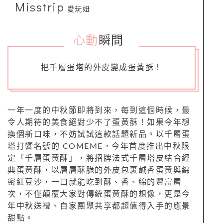
Misstrip
愛玩妞
心動
瞬間
_
把千層蛋塔的外皮變成蛋黃酥！
一年一度的中秋節即將到來，每到這個時候，最
令人期待的美食絕對少不了蛋黃酥！如果今年想
換個新口味，不妨試試這款話題新品。以千層蛋
塔打響名號的 COMEME，今年首度推出中秋限
定「千層蛋黃酥」，將招牌法式千層塔皮結合經
典蛋黃酥，以層層酥脆的外皮包裹鹹香蛋黃與綿
密紅豆沙，一口就能吃到酥、香、綿的豐富層
次，不僅顛覆大家對傳統蛋黃酥的想像，更是今
年中秋送禮、自家團聚共享都超值得入手的應景
甜點。