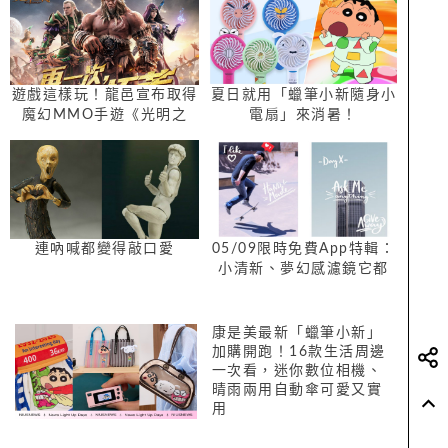
夏日就用「蠟筆小新隨身小
遊戲這樣玩！龍邑宣布取得
電扇」來消暑！
魔幻MMO手遊《光明之
戰》代理權
連吶喊都變得敲口愛
05/09限時免費App特輯：
小清新、夢幻感濾鏡它都
有！《PudakCam》限免中
康是美最新「蠟筆小新」
加購開跑！16款生活周邊
一次看，迷你數位相機、
晴雨兩用自動傘可愛又實
用