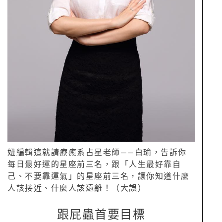
妞編輯這就請療癒系占星老師——白瑜，告訴你
每日最好運的星座前三名，跟「人生最好靠自
己、不要靠運氣」的星座前三名，讓你知道什麼
人該接近、什麼人該遠離！（大誤）
跟屁蟲首要目標