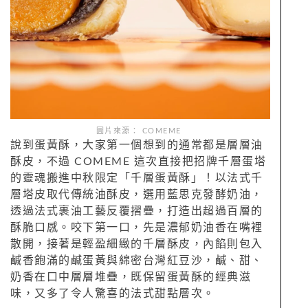
圖片來源： COMEME
說到蛋黃酥，大家第一個想到的通常都是層層油
酥皮，不過 COMEME 這次直接把招牌千層蛋塔
的靈魂搬進中秋限定「千層蛋黃酥」！以法式千
層塔皮取代傳統油酥皮，選用藍思克發酵奶油，
透過法式裹油工藝反覆摺疊，打造出超過百層的
酥脆口感。咬下第一口，先是濃郁奶油香在嘴裡
散開，接著是輕盈細緻的千層酥皮，內餡則包入
鹹香飽滿的鹹蛋黃與綿密台灣紅豆沙，鹹、甜、
奶香在口中層層堆疊，既保留蛋黃酥的經典滋
味，又多了令人驚喜的法式甜點層次。