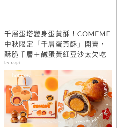
千層蛋塔變身蛋黃酥！COMEME
中秋限定「千層蛋黃酥」開賣，
酥脆千層＋鹹蛋黃紅豆沙太欠吃
by
copi