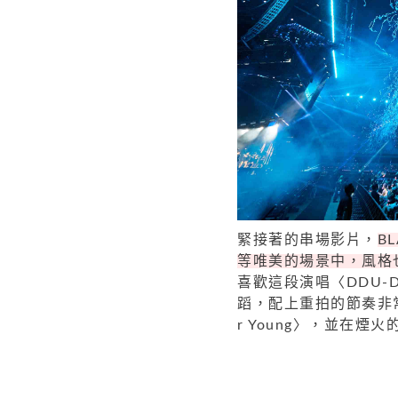
緊接著的串場影片，
B
等唯美的場景中，風格也
喜歡這段演唱〈DDU-
蹈，配上重拍的節奏非常有
r Young〉，並在煙