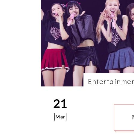
Entertainme
21
Mar