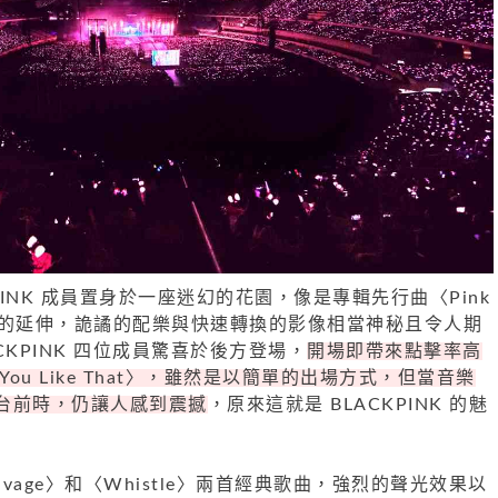
PINK 成員置身於一座迷幻的花園，像是專輯先行曲〈Pink
場景的延伸，詭譎的配樂與快速轉換的影像相當神秘且令人期
CKPINK 四位成員驚喜於後方登場，
開場即帶來點擊率高
 You Like That〉，雖然是以簡單的出場方式，但當音樂
台前時，仍讓人感到震撼
，原來這就是 BLACKPINK 的魅
Savage〉和〈Whistle〉兩首經典歌曲，強烈的聲光效果以