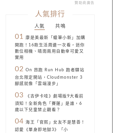
贊助商廣告
人氣排行
人氣
共鳴
01
康是美最新「蠟筆小新」加購
開跑！16款生活周邊一次看，迷你
數位相機、晴雨兩用自動傘可愛又
實用
02
On 昂跑 Run Hub 跑者驛站
台北限定開站，Cloudmonster 3
腳感就像「雲端漫步」
03
《吉伊卡哇》劇場版9大看前
須知！全新角色「賽蓮」是誰，6
歲以下兒童禁止觀看？
04
海王「官熙」女友不是慧善！
認愛《單身即地獄3》「小