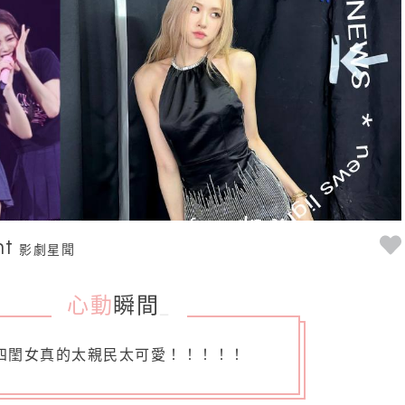
nt
影劇星聞
心動
瞬間
_
四閨女真的太親民太可愛！！！！！