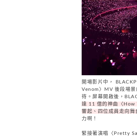
開場影片中， BLACK
Venom〉MV 後段
待。屏幕開啟後，BLA
達 11 億的神曲〈How
響起、四位成員走向舞
力啊！
緊接著演唱〈Pretty 