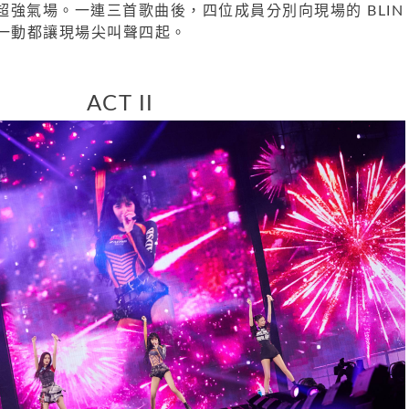
強氣場。一連三首歌曲後，四位成員分別向現場的 BLIN
舉一動都讓現場尖叫聲四起。
ACT II