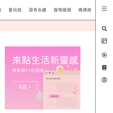
姐
愛玩妞
蔬食永續
寵物圈圈
媽媽妞
來點生活新靈感
妞新聞YT訂起來！
走起 >