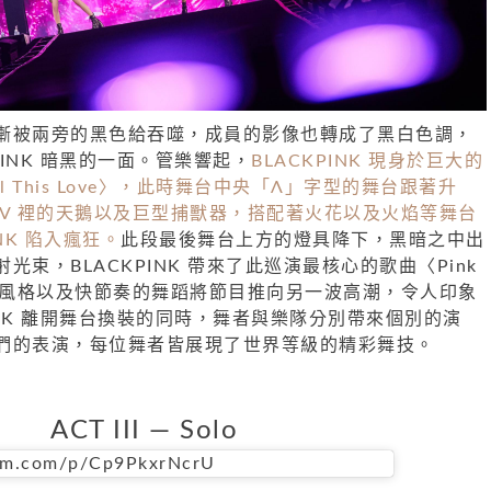
漸被兩旁的黑色給吞噬，成員的影像也轉成了黑白色調，
PINK 暗黑的一面。管樂響起，
BLACKPINK 現身於巨大的
l This Love〉，此時舞台中央「Λ」字型的舞台跟著升
MV 裡的天鵝以及巨型捕獸器，搭配著火花以及火焰等舞台
NK 陷入瘋狂。
此段最後舞台上方的燈具降下，黑暗之中出
束，BLACKPINK 帶來了此巡演最核心的歌曲〈Pink
音樂風格以及快節奏的舞蹈將節目推向另一波高潮，令人印象
PINK 離開舞台換裝的同時，舞者與樂隊分別帶來個別的演
們的表演，每位舞者皆展現了世界等級的精彩舞技。
ACT III — Solo
ram.com/p/Cp9PkxrNcrU