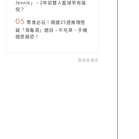
Jennie」，2年前雙人籃球早有端
倪？
05
聚會必玩！精選25道推理懸
疑「海龜湯」題目，牛吃草、手機
細思極恐！
贊助商廣告