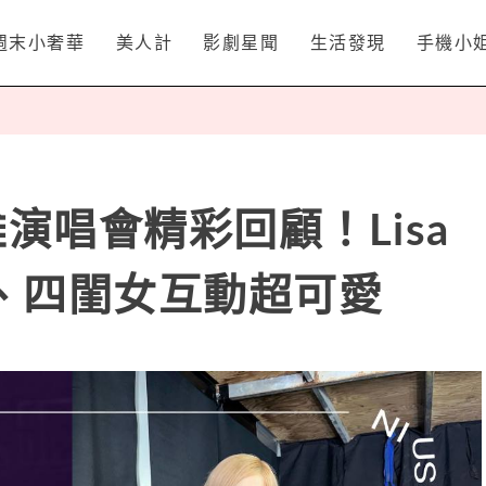
週末小奢華
美人計
影劇星聞
生活發現
手機小
高雄演唱會精彩回顧！Lisa
、四閨女互動超可愛