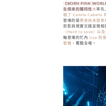
《BORN PINK WO
生俱來的獨特性。
率先
唱了 Camila Cabello
登場的是
帶來尚未發表單曲
剪影與現實交錯呈現相
〈Hard to Love〉以及
軸登場的忙內
Lisa 
管舞
，驚豔全場。