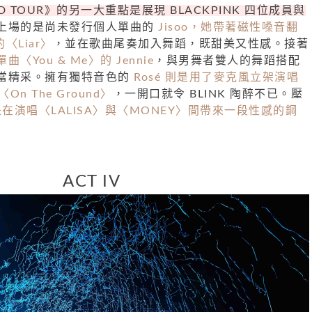
RLD TOUR》的另一大重點是展現 BLACKPINK 四位成員與
上場的是尚未發行個人單曲的
Jisoo，她帶著磁性嗓音翻
 的〈Liar〉
，並在歌曲尾奏加入舞蹈，既甜美又性感。接著
〈You & Me〉的 Jennie
，與男舞者雙人的舞蹈搭配
當精采。擁有獨特音色的
Rosé 則是用了麥克風立架演唱
〈On The Ground〉
，一開口就令 BLINK 陶醉不已。壓
則是在演唱〈LALISA〉與〈MONEY〉間帶來一段性感的鋼
ACT IV