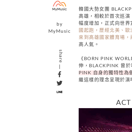
韓國大勢女團 BLACKP
高雄，相較於首次巡演，
幅度增加，正式向世界
by
國起跑，歷經北美、歐洲、亞
MyMusic
來到高雄國家體育場，
高人氣。
share
《BORN PINK WO
伸，BLACKPINK 
PINK 自身的獨特性
繼這樣的理念呈現於演
ACT 