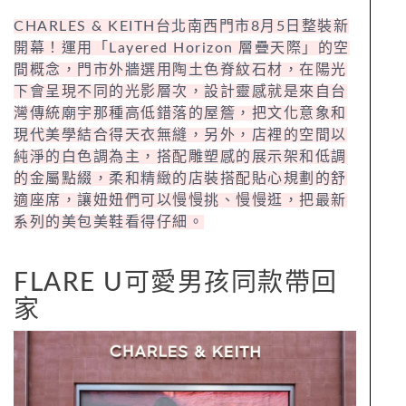
CHARLES & KEITH台北南西門市8月5日整裝新
開幕！運用「Layered Horizon 層疊天際」的空
間概念，門市外牆選用陶土色脊紋石材，在陽光
下會呈現不同的光影層次，設計靈感就是來自台
灣傳統廟宇那種高低錯落的屋簷，把文化意象和
現代美學結合得天衣無縫，另外，店裡的空間以
純淨的白色調為主，搭配雕塑感的展示架和低調
的金屬點綴，柔和精緻的店裝搭配貼心規劃的舒
適座席，讓妞妞們可以慢慢挑、慢慢逛，把最新
系列的美包美鞋看得仔細。
FLARE U可愛男孩同款帶回
家