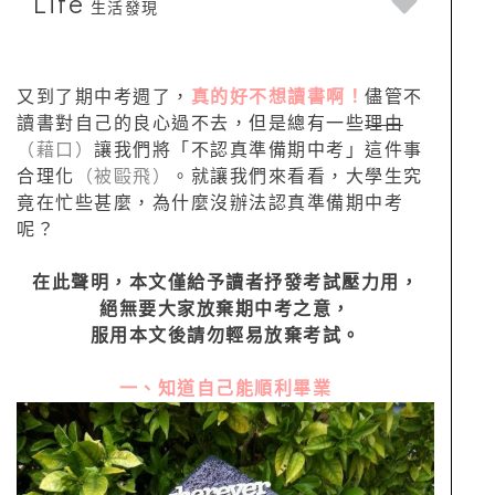
Life
生活發現
又到了期中考週了，
真的好不想讀書啊！
儘管不
讀書對自己的良心過不去，但是總有一些
理由
（藉口）
讓我們將「不認真準備期中考」這件事
合理化
（被毆飛）
。就讓我們來看看，大學生究
竟在忙些甚麼，為什麼沒辦法認真準備期中考
呢？
在此聲明，本文僅給予
讀者抒發考試壓力用，
絕無要大家放棄期中考之意，
服用本文後請勿輕易放棄考試。
一、知道自己能順利畢業