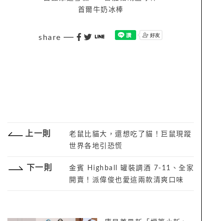
首爾牛奶冰棒
share
上一則
老鼠比貓大，還想吃了貓！巨鼠現蹤
世界各地引恐慌
下一則
金賓 Highball 罐裝調酒 7-11、全家
開賣！派偉俊也愛這兩款清爽口味