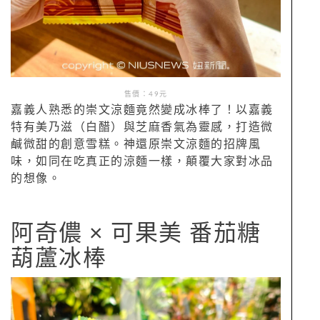
售價：49元
嘉義人熟悉的崇文涼麵竟然變成冰棒了！以嘉義
特有美乃滋（白醋）與芝麻香氣為靈感，打造微
鹹微甜的創意雪糕。神還原崇文涼麵的招牌風
味，如同在吃真正的涼麵一樣，顛覆大家對冰品
的想像。
阿奇儂 × 可果美 番茄糖
葫蘆冰棒