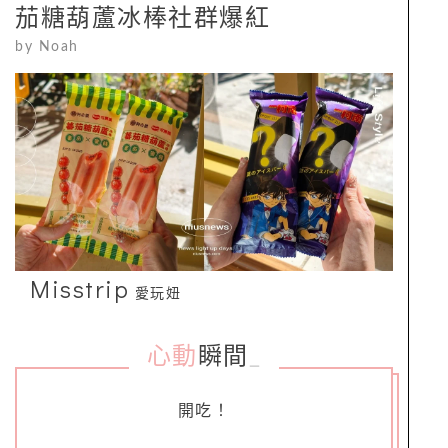
茄糖葫蘆冰棒社群爆紅
by
Noah
Misstrip
愛玩妞
心動
瞬間
_
開吃！