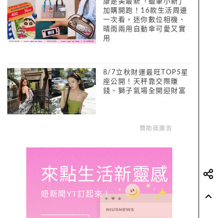
康是美最新「蠟筆小新」
加購開跑！16款生活周邊
一次看，迷你數位相機、
晴雨兩用自動傘可愛又實
用
8/7立秋財運最旺TOP5星
座公開！天秤靠交際賺
錢、獅子氣場全開迎財富
贊助商廣告
來點生活新靈感
妞新聞YT訂起來！