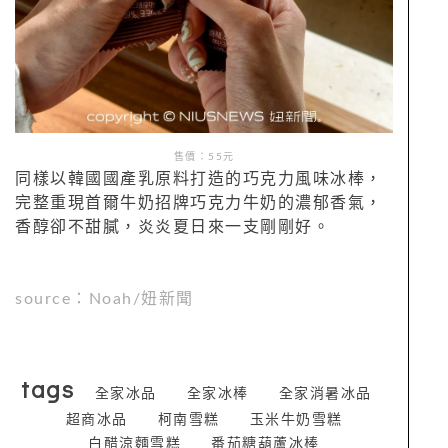
售價：55元
同樣以韓國國產乳原料打造的巧克力風味冰棒，
完整重現首爾牛奶招牌巧克力牛奶的濃郁香氣，
香醇卻不甜膩，炎炎夏日來一支剛剛好。
source：Noah/妞新聞
tags
全家冰品
全家冰棒
全家消暑冰品
超商冰品
柯南雪糕
玉米牛奶雪糕
白醋涼麵雪糕
番茄糖葫蘆冰棒