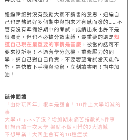
妞編輯絕對沒有鼓勵大家不讀書的意思，妞編自
己也是熬過好多個期中與期末才有感而發的……不
管有沒有準備好期中的考試，成績出來也許不是
很漂亮，但
也不必被分數束縛，最重要的還是
知
道自己現在最重要的事情是甚麼
，被當的話可不
要來投訴啊！不過有學分危機、重修壓力的同
學，請自己對自己負責，不要奢望考試當天能作
弊，趕快放下手機與滑鼠，立刻讀書吧！期中加
油！
延伸閱讀
「由你玩四年」根本是謊言！10件上大學幻滅的
事
大學all pass了沒？增加期末痛苦指數的5件事
好想再讀一次大學 盤點不做可惜的9大遺憾
不想畢業！大四生會有的10種症狀