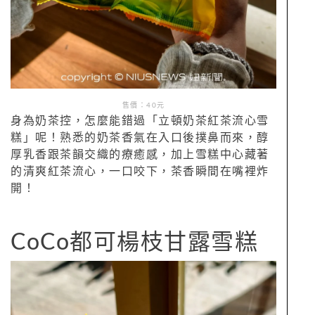
售價：40元
身為奶茶控，怎麼能錯過「立頓奶茶紅茶流心雪
糕」呢！熟悉的奶茶香氣在入口後撲鼻而來，醇
厚乳香跟茶韻交織的療癒感，加上雪糕中心藏著
的清爽紅茶流心，一口咬下，茶香瞬間在嘴裡炸
開！
CoCo都可楊枝甘露雪糕