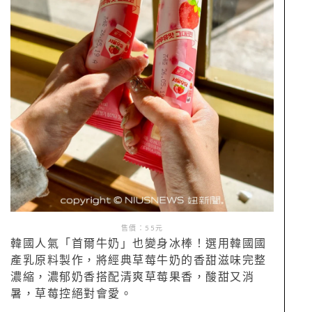
售價：55元
韓國人氣「首爾牛奶」也變身冰棒！選用韓國國
產乳原料製作，將經典草莓牛奶的香甜滋味完整
濃縮，濃郁奶香搭配清爽草莓果香，酸甜又消
暑，草莓控絕對會愛。