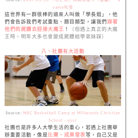
Source:
2007.06.16 『のだめ』特典映像５（後編） - a
yame吹雪
這世界有一群很棒的過來人叫做「學長姐」，他
們會告訴我們考試重點、題目類型，讓我們
踩著
他們的屍體去迎接大魔王
！
（但遇上真正的大魔
王時，明年大多也會變成屍體給學弟妹踩）
八、社團有大活動
Source:
NBC Basketball Camp at Millwoods Christian
School - ussc
社團也是許多人大學生活的重心，若遇上社團舉
辦重要活動，像是
比賽、成果發表
等，自己又是