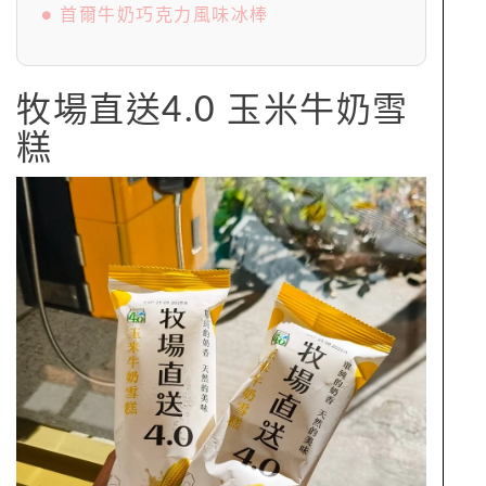
● 首爾牛奶巧克力風味冰棒
牧場直送4.0 玉米牛奶雪
糕