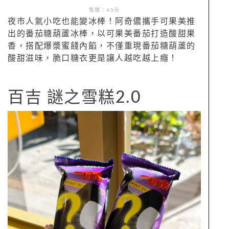
售價：45元
夜市人氣小吃也能變冰棒！阿奇儂攜手可果美推
出的番茄糖葫蘆冰棒，以可果美番茄打造酸甜果
香，搭配爆漿蜜餞內餡，不僅重現番茄糖葫蘆的
酸甜滋味，脆口糖衣更是讓人越吃越上癮！
百吉 謎之雪糕2.0