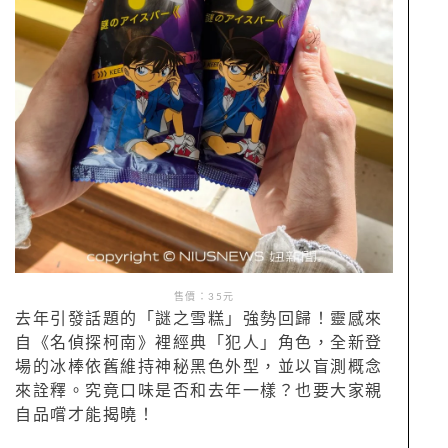
售價：35元
去年引發話題的「謎之雪糕」強勢回歸！靈感來
自《名偵探柯南》裡經典「犯人」角色，全新登
場的冰棒依舊維持神秘黑色外型，並以盲測概念
來詮釋。究竟口味是否和去年一樣？也要大家親
自品嚐才能揭曉！