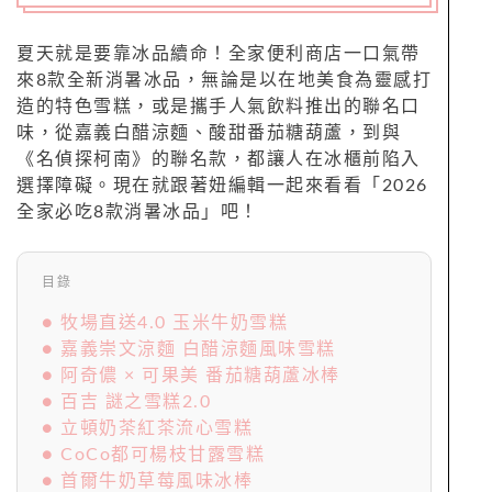
夏天就是要靠冰品續命！全家便利商店一口氣帶
來8款全新消暑冰品，無論是以在地美食為靈感打
造的特色雪糕，或是攜手人氣飲料推出的聯名口
味，從嘉義白醋涼麵、酸甜番茄糖葫蘆，到與
《名偵探柯南》的聯名款，都讓人在冰櫃前陷入
選擇障礙。現在就跟著妞編輯一起來看看「2026
全家必吃8款消暑冰品」吧！
目錄
● 牧場直送4.0 玉米牛奶雪糕
● 嘉義崇文涼麵 白醋涼麵風味雪糕
● 阿奇儂 × 可果美 番茄糖葫蘆冰棒
● 百吉 謎之雪糕2.0
● 立頓奶茶紅茶流心雪糕
● CoCo都可楊枝甘露雪糕
● 首爾牛奶草莓風味冰棒