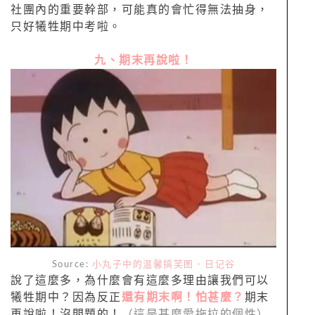
社團內的重要幹部，可能真的會忙得無法抽身，
只好犧牲期中考啦。
九、期末再說啦！
Source:
小丸子中的温馨搞笑图 - 日记谷
說了這麼多，為什麼會有這麼多理由讓我們可以
犧牲期中？因為反正
還有期末啊！怕甚麼？
期末
再說啦！沒問題的！
（這是甚麼愛拖拉的個性）