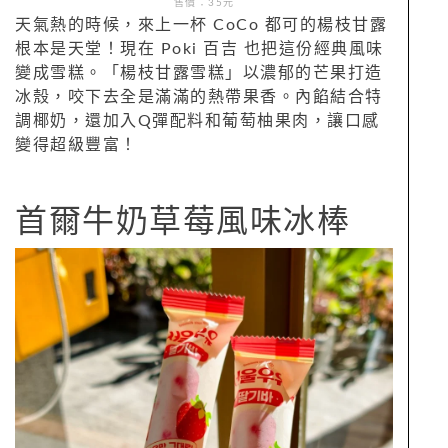
售價：35元
天氣熱的時候，來上一杯 CoCo 都可的楊枝甘露
根本是天堂！現在 Poki 百吉 也把這份經典風味
變成雪糕。「楊枝甘露雪糕」以濃郁的芒果打造
冰殼，咬下去全是滿滿的熱帶果香。內餡結合特
調椰奶，還加入Q彈配料和葡萄柚果肉，讓口感
變得超級豐富！
首爾牛奶草莓風味冰棒