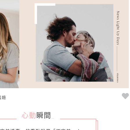
媽妞
心動
瞬間
_