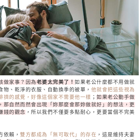
該做家事？因為
老婆太完美了！
如果老公什麼都不用做就
食物、乾淨的衣服、自動換季的被單，
他就會把這些視為
排擠的感覺，好像這個家不需要他一樣
；
如果老公動手做
，那自然而然會出現「妳那麼會那妳做就好」的想法，更
賺錢的觀念
，所以我們不僅要多點耐心，更要當個不完美
方依賴，
雙方都成為「無可取代」的存在
，這是維持夫妻