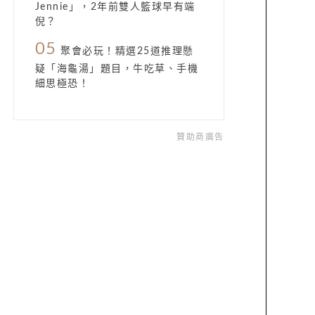
Jennie」，2年前雙人籃球早有端
倪？
05
聚會必玩！精選25道推理懸
疑「海龜湯」題目，牛吃草、手機
細思極恐！
贊助商廣告