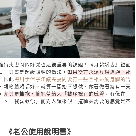
維持夫妻間的好感也是很重要的課題！《月薪嬌妻》裡面
日」其實是超級聰明的做法，
如果雙方永遠互相逃避，那
，因此
黑川伊保子建議夫妻間要有一些互相碰觸身體的習
、親吻臉頰都好，就算一開始不想做，做著做著總有一天
，
尤其是
擁抱
，擁抱帶給人「被珍視」的感覺
，好像在
」、「我喜歡你」而對人類來說，這種被需要的感覺是不
《老公使用說明書》