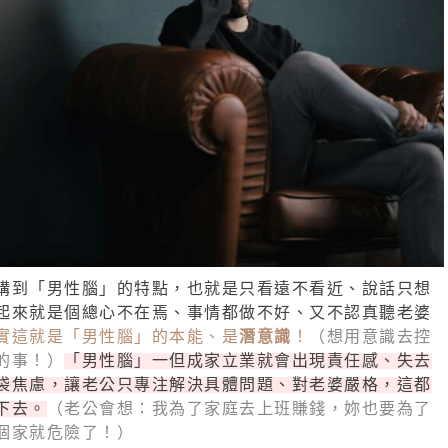
講到「男性腦」的特點，也就是只看遠不看近、說話只想
起來就是個總心不在焉、事情都做不好、又不認真聽老婆
實這就是「男性腦」的本能、是
潛意識
！
（想用意識去控
的事！）
「男性腦」一但成家立業就會出現責任感、失去
袋焦慮，讓老公只專注解決具體問題、對老婆嚴格，這都
下去。
（老公會想：我為了家庭去上班賺錢，妳也要為了
個家就危險了！）