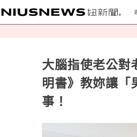
大腦指使老公對
明書》教妳讓「
事！