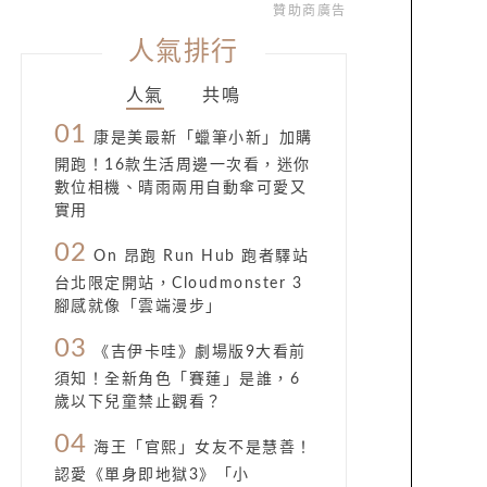
贊助商廣告
人氣排行
人氣
共鳴
01
康是美最新「蠟筆小新」加購
開跑！16款生活周邊一次看，迷你
數位相機、晴雨兩用自動傘可愛又
實用
02
On 昂跑 Run Hub 跑者驛站
台北限定開站，Cloudmonster 3
腳感就像「雲端漫步」
03
《吉伊卡哇》劇場版9大看前
須知！全新角色「賽蓮」是誰，6
歲以下兒童禁止觀看？
04
海王「官熙」女友不是慧善！
認愛《單身即地獄3》「小