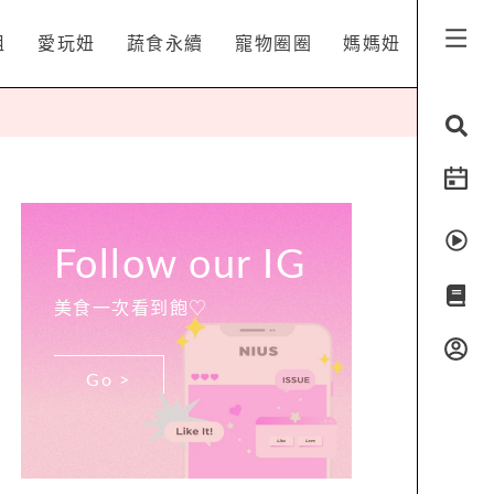
姐
愛玩妞
蔬食永續
寵物圈圈
媽媽妞
Follow our IG
美食一次看到飽♡
Go >