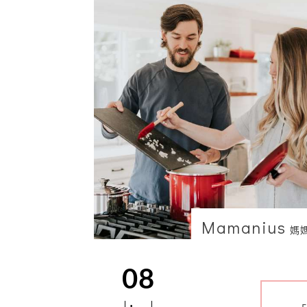
Mamanius
媽
08