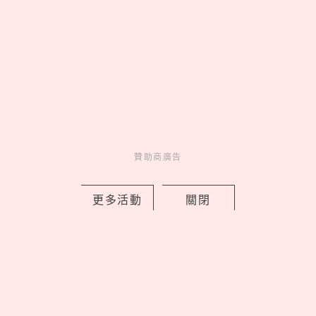
《藍色監獄》真人版21大演員角色介
紹！高橋文哉接受足球魔鬼特訓，窪田
正孝超神還原繪心甚八
by Noah
贊助商廣告
Movie
電影介紹
14 hours ago
更多活動
關閉