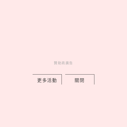
2026文博會10大必買IP推薦！WASABI
未來版盲盒、變種吉娃娃聯名《海綿寶
贊助商廣告
寶》，屎蛋唐尼荷包失守
by copi
Events
更多活動
關閉
展演活動
12 hours ago