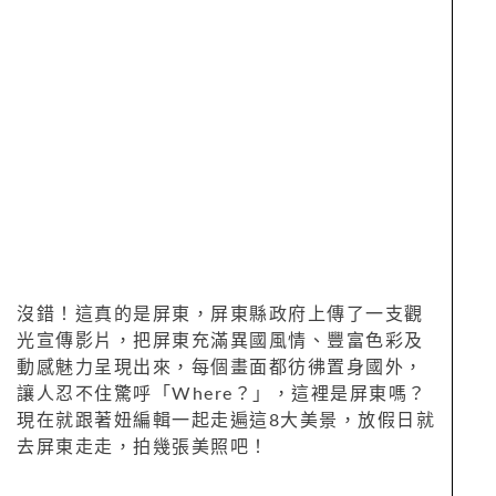
沒錯！這真的是屏東，屏東縣政府上傳了一支觀
光宣傳影片，把屏東充滿異國風情、豐富色彩及
動感魅力呈現出來，每個畫面都彷彿置身國外，
讓人忍不住驚呼「Where？」，這裡是屏東嗎？
現在就跟著妞編輯一起走遍這8大美景，放假日就
去屏東走走，拍幾張美照吧！