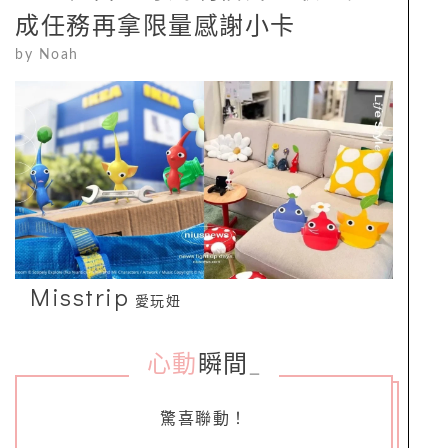
成任務再拿限量感謝小卡
by
Noah
Misstrip
愛玩妞
心動
瞬間
_
驚喜聯動！