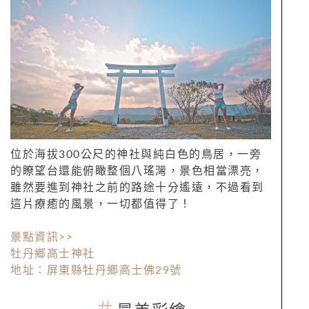
位於海拔300公尺的神社與純白色的鳥居，一旁
的瞭望台還能俯瞰整個八瑤灣，景色相當漂亮，
雖然要進到神社之前的路途十分遙遠，不過看到
這片療癒的風景，一切都值得了！
景點資訊>>
牡丹鄉高士神社
地址：屏東縣牡丹鄉高士佛29號