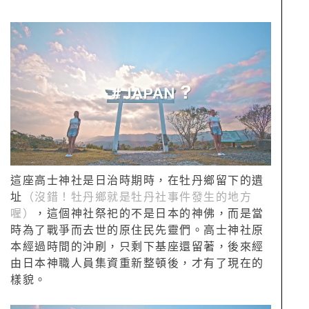
這座高士神社是日治時期時，在牡丹鄉留下的遺
址
（沒錯！牡丹鄉就是牡丹社事件發生的地方
喔）
，這個神社祭祀的不是日本的神佛，而是當
時為了戰爭而去世的原住民先靈們。高士神社原
本經過時間的沖刷，只剩下基座還留著，後來經
由日本神職人員集資重新整頓後，才有了現在的
樣貌。