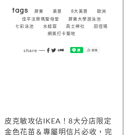
tags
屏東
美景
8大美景
歐洲
佳平法蒂瑪聖母堂
屏東大學游泳池
七彩泳池
水蛙窟
高士神社
田徑場
網美打卡聖地
share
皮克敏攻佔IKEA！8大分店限定
金色花苗＆專屬明信片必收，完