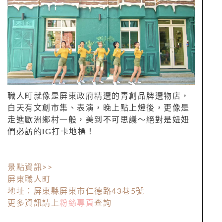
職人町就像是屏東政府精選的青創品牌選物店，
白天有文創市集、表演，晚上點上燈後，更像是
走進歐洲鄉村一般，美到不可思議～絕對是妞妞
們必訪的IG打卡地標！
景點資訊>>
屏東職人町
地址：屏東縣屏東市仁德路43巷5號
更多資訊請上
粉絲專頁
查詢