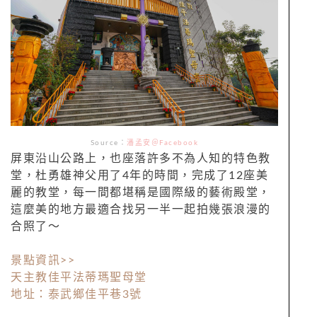
Source：
潘孟安＠Facebook
屏東沿山公路上，也座落許多不為人知的特色教
堂，杜勇雄神父用了4年的時間，完成了12座美
麗的教堂，每一間都堪稱是國際級的藝術殿堂，
這麼美的地方最適合找另一半一起拍幾張浪漫的
合照了～
景點資訊>>
天主教佳平法蒂瑪聖母堂
地址：泰武鄉佳平巷3號