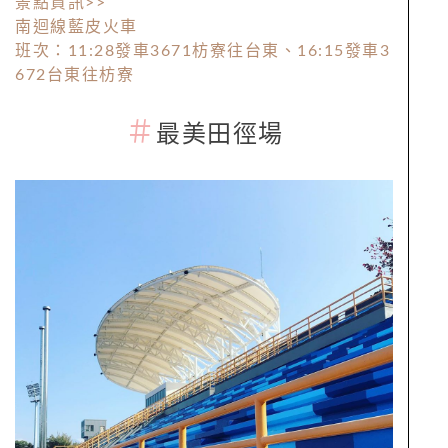
景點資訊>>
南迴線藍皮火車
班次：11:28發車3671枋寮往台東、16:15發車3
672台東往枋寮
＃
最美田徑場