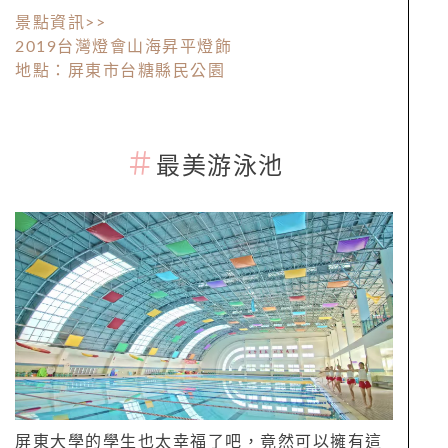
景點資訊>>
2019台灣燈會山海昇平燈飾
地點：屏東市台糖縣民公園
＃
最美游泳池
屏東大學的學生也太幸福了吧，竟然可以擁有這