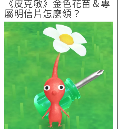
《皮克敏》金色花苗＆專
屬明信片怎麼領？