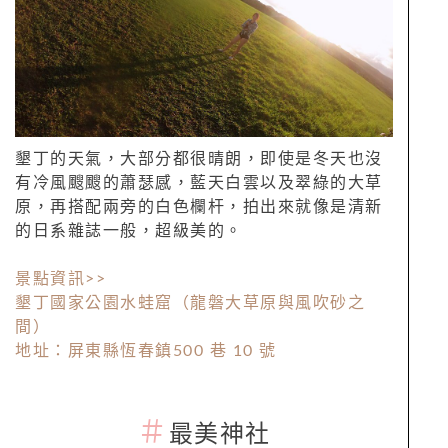
墾丁的天氣，大部分都很晴朗，即使是冬天也沒
有冷風颼颼的蕭瑟感，藍天白雲以及翠綠的大草
原，再搭配兩旁的白色欄杆，拍出來就像是清新
的日系雜誌一般，超級美的。
景點資訊>>
墾丁國家公園水蛙窟（龍磐大草原與風吹砂之
間）
地址：屏東縣恆春鎮500 巷 10 號
＃
最美神社