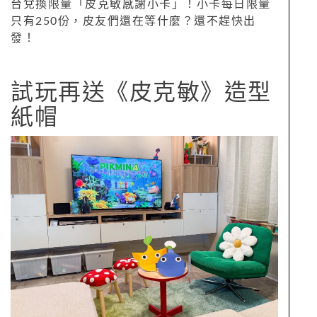
台兌換限量「皮克敏感謝小卡」！小卡每日限量
只有250份，皮友們還在等什麼？還不趕快出
發！
試玩再送《皮克敏》造型
紙帽