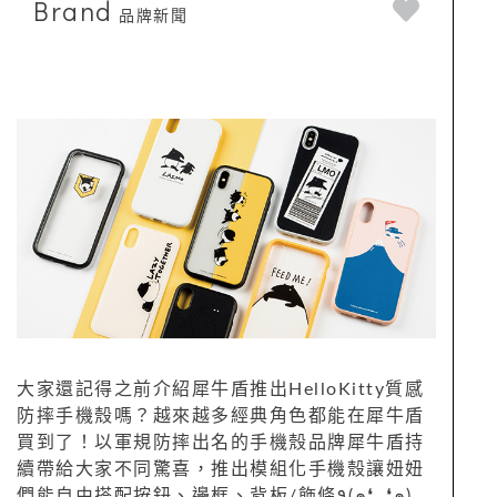
Brand
品牌新聞
大家還記得之前
介紹犀牛盾推出HelloKitty質感
防摔手機殼嗎？越來越多經典角
色都能在犀牛盾
買到了！以軍規防摔出名的手機殼品牌犀牛盾持
續帶給大家不同驚喜，推出模組化手機殼讓妞妞
們能自由搭配按鈕、邊框、背板/飾條٩(
๑
❛
ᴗ
❛
๑
)