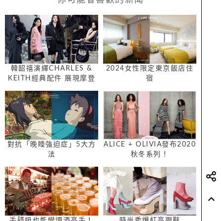
韓韶禧演繹CHARLES &
2024女性限定東京飯店住
KEITH經典配件 展現摩登
宿
率性的時尚氣勢
對抗「晚睡強迫症」5大方
ALICE + OLIVIA發布2020
法
秋冬系列！
手殘妞也能變調酒高手！
時尚秀爆紅高跟鞋