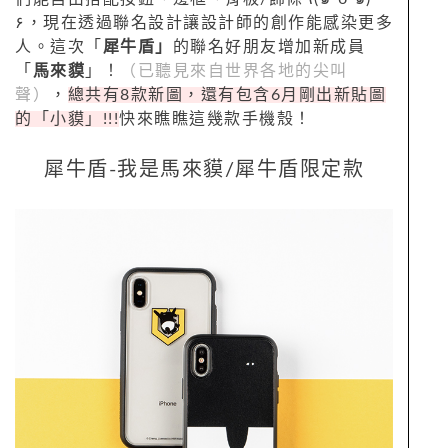
۶，現在透過
聯名設計讓設計師的創作能感染更多
人。
這次「
犀牛盾」
的聯名好朋友增加新成員
「
馬來貘
」！
（已聽見來自世界各地的尖叫
聲）
，
總共有8款新圖，還有包含6月剛出新貼圖
的「小貘」!!!
快
來瞧瞧這幾款手機殼！
犀牛盾-我是馬來貘/犀牛盾限定款