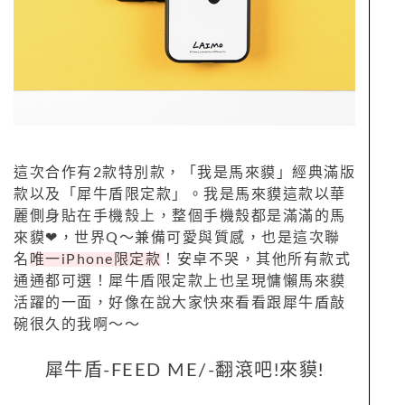
這次合作有2款特別款，「我是馬來貘」經典滿版
款以及「犀牛盾限定款」。我是馬來貘這款以華
麗側身貼在手機殼上，整個手機殼都是滿滿的馬
來貘
❤
，世界Q～兼備可愛與質感，也是這次聯
名
唯一iPhone限定款
！安卓不哭，其他所有款式
通通都可選！犀牛盾限定款上也呈現慵懶馬來貘
活躍的一面，好像在說大家快來看看跟犀牛盾敲
碗很久的我啊～～
犀牛盾-FEED ME/-翻滾吧!來貘!