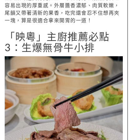
容易出現的厚重感。外層醬香濃郁、肉質軟嫩，
尾韻又帶著清新的果香，吃完還會忍不住想再夾
一塊，算是很適合拿來開胃的一道！
「映粵」主廚推薦必點
3：生爆無骨牛小排