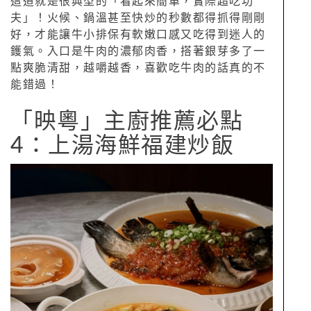
這道就是很典型的「看起來簡單，實際超吃功
夫」！火候、鍋溫甚至快炒的秒數都得抓得剛剛
好，才能讓牛小排保有軟嫩口感又吃得到迷人的
鑊氣。入口是牛肉的濃郁肉香，搭著銀芽多了一
點爽脆清甜，越嚼越香，喜歡吃牛肉的話真的不
能錯過！
「映粵」主廚推薦必點
4：上湯海鮮福建炒飯