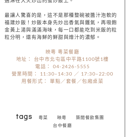
邁淋在大火炒出的蛋炒飯上。
最讓人驚喜的是，這不是那種整碗被醬汁泡軟的
福建炒飯！炒飯本身先炒出香氣與鑊氣，再吸飽
金黃上湯與滿滿海味，每一口都能吃到米飯的粒
粒分明，還有海鮮的鮮甜與燴汁的濃郁。
映粵 粵菜餐廳
地址： 台中市北屯區中平路1100號1樓
電話： 04-2426-5555
營業時間： 11:30–14:30 ／ 17:30–22:00
用餐形式： 單點／套餐／包廂桌菜
tags
粵菜
映粵
築間餐飲集團
台中餐廳