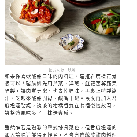
圖片來源：映粵
如果你喜歡酸甜口味的肉料理，這道君度橙花骨
很可以！豬腩排先用芹菜、洋蔥、紅蘿蔔等蔬果
醃製，讓肉質更嫩、也去掉腥味，再裹上特製醬
汁，吃起來酸甜開胃、鹹香十足。最後再加入君
度橙酒點綴，淡淡的柑橘香氣在嘴裡慢慢散開，
讓整體風味多了一抹清爽感。
雖然乍看是熟悉的粵式排骨菜色，但君度橙酒的
加入讓味道變得更輕盈，不會有傳統酸甜肉料理