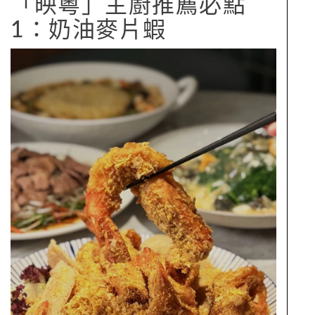
「映粵」主廚推薦必點
1：奶油麥片蝦