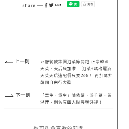
share
上一則
豆府餐飲集團泡菜節開跑 正宗韓國
天菜、天后底加啦！ 泡菜+瑪格麗酒
天菜天后速配價只要268！ 再加碼抽
韓國自由行大獎
下一則
「眾生．重生」陳依婕、游千葦、黃
湘萍、劉名真四人聯展獲好評！
你可能會喜歡的新聞