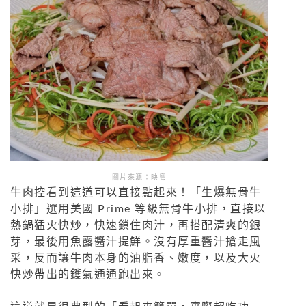
圖片來源：映粵
牛肉控看到這道可以直接點起來！「生爆無骨牛
小排」選用美國 Prime 等級無骨牛小排，直接以
熱鍋猛火快炒，快速鎖住肉汁，再搭配清爽的銀
芽，最後用魚露醬汁提鮮。沒有厚重醬汁搶走風
采，反而讓牛肉本身的油脂香、嫩度，以及大火
快炒帶出的鑊氣通通跑出來。