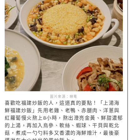
圖片來源：映粵
喜歡吃福建炒飯的人，這道真的要點！「上湯海
鮮福建炒飯」先用老雞、老鴨、赤腿肉、洋蔥與
紅蘿蔔慢火熬上8小時，熬出澄亮金黃、鮮甜濃郁
的上湯，再加入烏參、軟絲、蝦球、干貝與乾北
菇，煮成一勺勺料多又香濃的海鮮燴汁，最後豪