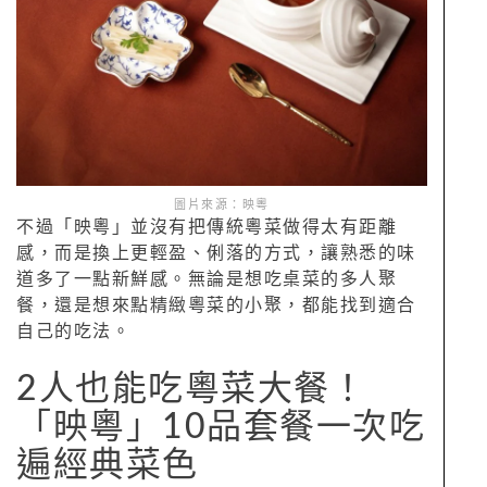
圖片來源：映粵
不過「映粵」並沒有把傳統粵菜做得太有距離
感，而是換上更輕盈、俐落的方式，讓熟悉的味
道多了一點新鮮感。無論是想吃桌菜的多人聚
餐，還是想來點精緻粵菜的小聚，都能找到適合
自己的吃法。
2人也能吃粵菜大餐！
「映粵」10品套餐一次吃
遍經典菜色