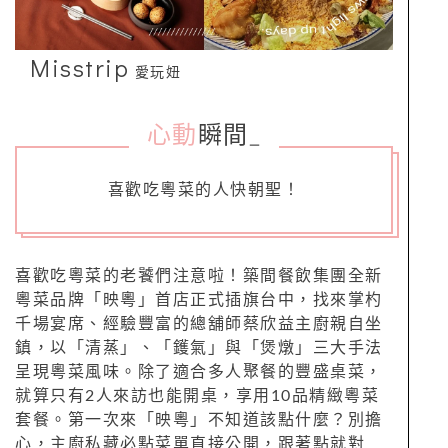
Misstrip
愛玩妞
心動
瞬間
_
喜歡吃粵菜的人快朝聖！
喜歡吃粵菜的老饕們注意啦！築間餐飲集團全新
粵菜品牌「映粵」首店正式插旗台中，找來掌杓
千場宴席、經驗豐富的總舖師蔡欣益主廚親自坐
鎮，以「清蒸」、「鑊氣」與「煲燉」三大手法
呈現粵菜風味。除了適合多人聚餐的豐盛桌菜，
就算只有2人來訪也能開桌，享用10品精緻粵菜
套餐。第一次來「映粵」不知道該點什麼？別擔
心，主廚私藏必點菜單直接公開，跟著點就對