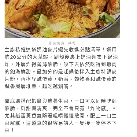
圖片來源：映粵
主廚私推這道奶油麥片蝦先收進必點清單！選用
約20公分的大草蝦，剝殼後裹上奶油麵衣下鍋油
炸，外層炸得薄薄酥脆，咬下去依然吃得到蝦肉
的飽滿鮮甜。最加分的是起鍋後拌入主廚特調麥
片粉，再搭配鹹蛋黃，奶香、穀物香和鹹蛋黃的
鹹香層層堆疊，越吃越涮嘴。
盤底還搭配蝦餅與蘿蔓生菜，一口可以同時吃到
酥脆、鮮甜與清爽，完全不會只有「炸物感」。
尤其鹹蛋黃香氣隨著咀嚼慢慢散開，配上一口生
菜解膩，這道真的很容易讓人一隻接一隻停不下
來！