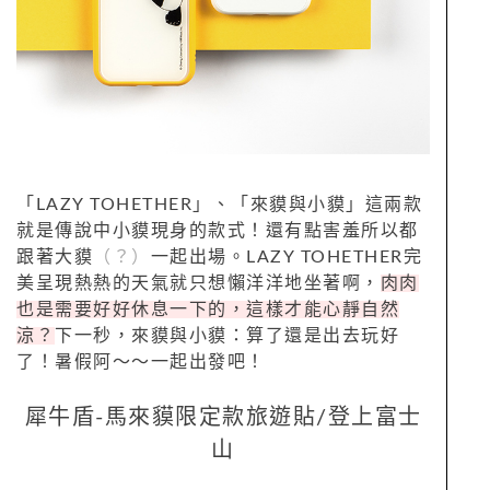
「LAZY TOHETHER」、「來貘與小貘」這兩款
就是傳說中小貘現身的款式！還有點害羞所以都
跟著大貘
（？）
一起出場。LAZY TOHETHER完
美呈現熱熱的天氣就只想懶洋洋地坐著啊，
肉肉
也是需要好好休息一下的，這樣才能心靜自然
涼？
下一秒，來貘與小貘：算了還是出去玩好
了！暑假阿～～一起出發吧！
犀牛盾-馬來貘限定款旅遊貼/登上富士
山