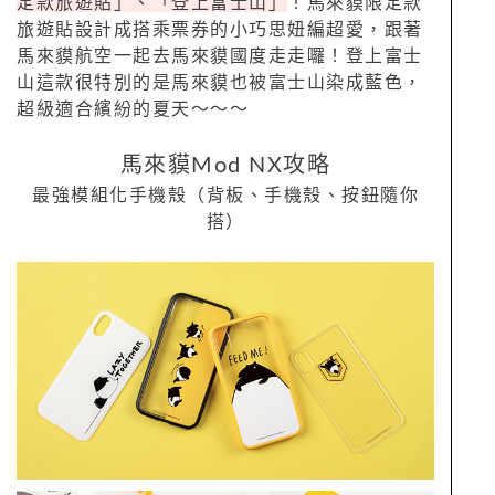
定款旅遊貼」、「登上富士山」
！馬來貘限定款
旅遊貼設計成搭乘票券的小巧思妞編超愛，跟著
馬來貘航空一起去馬來貘國度走走囉！登上富士
山這款很特別的是馬來貘也被富士山染成藍色，
超級適合繽紛的夏天～～～
馬來貘Mod NX攻略
最強模組化手機殼（背板、手機殼、按鈕隨你
搭）