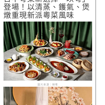
登場！以清蒸、鑊氣、煲
燉重現新派粵菜風味
圖片來源：映粵