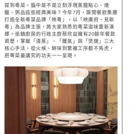
提到粵菜，腦中是不是立刻浮現蒸籠點心、燒
臘、粥品這些經典美味？今年7月，築間餐飲集團
打造全新粵菜品牌「映粵」，以「映廣府・見新
粵」為品牌主張，將大家熟悉的粵菜滋味重新演
繹。坐鎮廚房的行政主廚蔡欣益擁有20餘年餐飲
資歷，掌握「清蒸」、「鑊氣」與「煲燉」三大
核心手法，從火候、鮮味到繁複工序都不馬虎，
把粵菜最講究的功夫一一呈現。