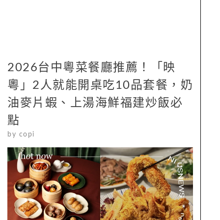
2026台中粵菜餐廳推薦！「映
粵」2人就能開桌吃10品套餐，奶
油麥片蝦、上湯海鮮福建炒飯必
點
by
copi