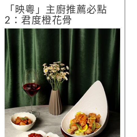
「映粵」主廚推薦必點
2：君度橙花骨