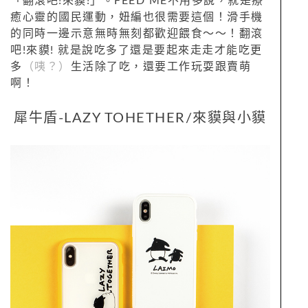
「翻滾吧!來貘!」。FEED ME不用多說，就是療
癒心靈的國民運動，妞編也很需要這個！滑手機
的同時一邊示意無時無刻都歡迎餵食～～！翻滾
吧!來貘! 就是說吃多了還是要起來走走才能吃更
多
（咦？）
生活除了吃，還要工作玩耍跟賣萌
啊！
犀牛盾-LAZY TOHETHER/來貘與小貘