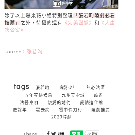
除了以上爆米花小姐特別整理
「張若昀陸劇必看
推薦」
之外，待播的還有
《完美證據》
和
《大唐
狄公案》
！
source
：
张若昀
tags
張若昀
鳴龍少年
無心法師
十五年等待候鳥
九州天空城
麻雀
法醫秦明
親愛的她們
愛情進化論
慶餘年
霍去病
雪中悍刀行
陸劇推薦
2023陸劇
share