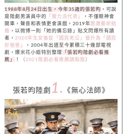
1988
年
8
月
24
日出生，今年
35
歲的張若昀
，可說
是陸劇男演員中的
「實力派代表」
，不僅眼神會
開車，聲音和表情更會演戲，
2019
年
跟唐藝昕結
婚
，以微博一則「她的備忘錄」貼文閃爆所有讀
者，
2020
年生女後從「國民老公」晉升為「國民
好爸爸」
，
2004
年出道至今累積三十幾部電視
劇，爆米花小姐特別整理
「張若昀陸劇必看推
薦」
！
（
2021
陸劇必看推薦請點我
）
1.
張若昀陸劇
《無心法師》