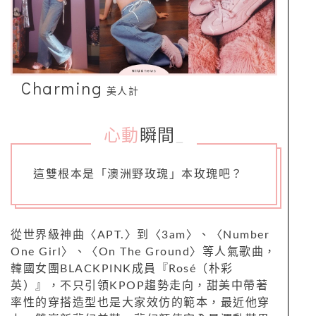
Charming
美人計
心動
瞬間
_
這雙根本是「澳洲野玫瑰」本玫瑰吧？
從世界級神曲〈APT.〉到〈3am〉、〈Number
One Girl〉、〈On The Ground〉等人氣歌曲，
韓國女團BLACKPINK成員『Rosé（朴彩
英）』，不只引領KPOP趨勢走向，甜美中帶著
率性的穿搭造型也是大家效仿的範本，最近他穿