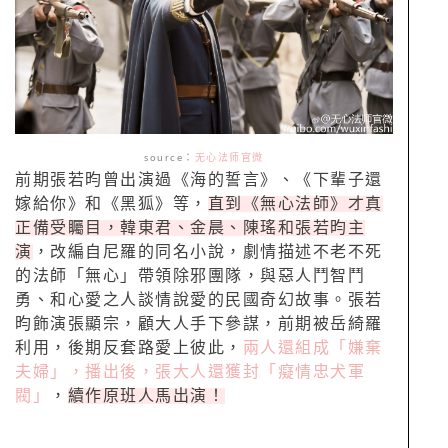
source
：
无心法师官微
前期張若昀曾出演過《海的誓言》、《下輩子還
嫁給你》和《黑狐》等，
直到《無心法師》才真
正備受矚目，韓東君、金晨、陳瑤和張若昀主
演
，改編自尼羅的同名小說，劇情描述不老不死
的法師「無心」帶領除邪團隊，與惡人鬥智鬥
勇、和心愛之人談情說愛的民國奇幻故事。張若
昀飾演張顯宗，顧大人手下參謀，前期被岳綺羅
利用，後期反套路愛上彼此，
兩人還組成「嫌棄
夫婦」，播出後，張大人還獲封「癡情忠犬軍
閥」
，
續作原班人馬出演！