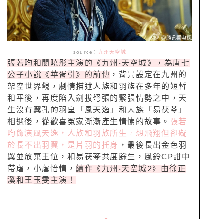
source
：
九州天空城
張若昀和關曉彤主演的《九州
·
天空城》，為唐七
公子小說《華胥引》的前傳
，背景設定在九州的
架空世界觀，劇情描述人族和羽族在多年的短暫
和平後，再度陷入劍拔弩張的緊張情勢之中，天
生沒有翼孔的羽皇「風天逸」和人族「易茯苓」
相遇後，從歡喜冤家漸漸產生情愫的故事。
張若
昀飾演風天逸，人族和羽族所生，想飛翔但卻礙
於長不出羽翼，是片羽的托身
，最後長出金色羽
翼並放棄王位，和易茯苓共度餘生，風鈴
CP
甜中
帶虐，小虐怡情，
續作《九州
·
天空城
2
》由徐正
溪和王玉雯主演！