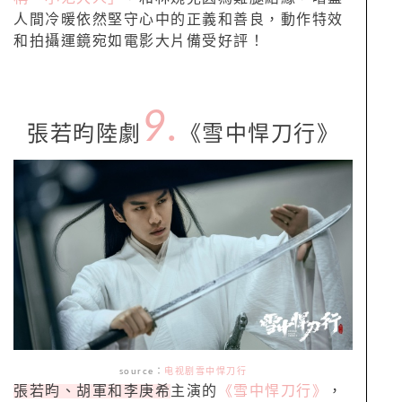
人間冷暖依然堅守心中的正義和善良，動作特效
和拍攝運鏡宛如電影大片備受好評！
9.
張若昀陸劇
《雪中悍刀行》
source
：
电视剧雪中悍刀行
張若昀、胡軍和李庚希
主演的
《雪中悍刀行》
，