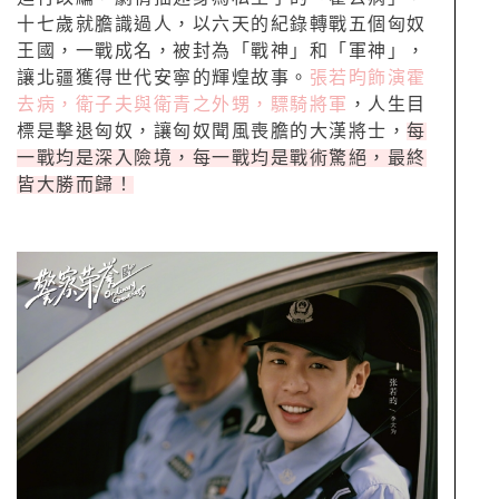
十七歲就膽識過人，以六天的紀錄轉戰五個匈奴
王國，一戰成名，被封為「戰神」和「軍神」，
讓北疆獲得世代安寧的輝煌故事。
張若昀飾演霍
去病，衛子夫與衛青之外甥，驃騎將軍
，人生目
標是擊退匈奴，讓匈奴聞風喪膽的大漢將士，
每
一戰均是深入險境，每一戰均是戰術驚絕，最終
皆大勝而歸！