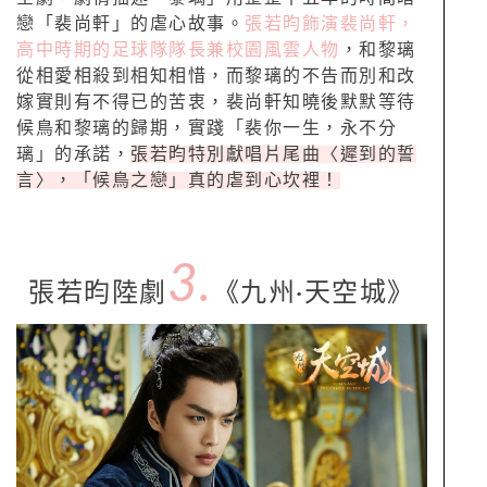
戀「裴尚軒」的虐心故事。
張若昀飾演裴尚軒，
高中時期的足球隊隊長兼校園風雲人物
，和黎璃
從相愛相殺到相知相惜，而黎璃的不告而別和改
嫁實則有不得已的苦衷，裴尚軒知曉後默默等待
候鳥和黎璃的歸期，實踐「裴你一生，永不分
璃」的承諾，
張若昀特別獻唱片尾曲〈遲到的誓
言〉，「候鳥之戀」真的虐到心坎裡！
3.
張若昀陸劇
《九州
·
天空城》