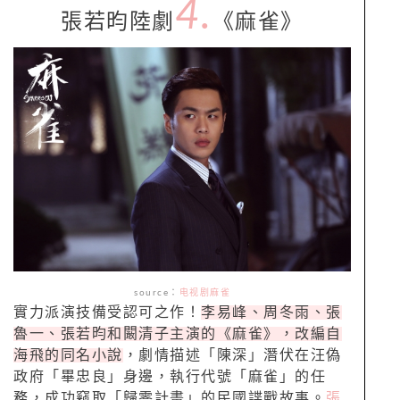
4.
張若昀陸劇
《麻雀》
source
：
电视剧麻雀
實力派演技備受認可之作！
李易峰、周冬雨、張
魯一、張若昀和闞清子主演的《麻雀》，改編自
海飛的同名小說
，劇情描述「陳深」潛伏在汪偽
政府「畢忠良」身邊，執行代號「麻雀」的任
務，成功竊取「歸零計畫」的民國諜戰故事。
張