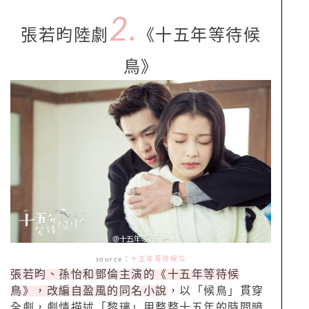
2.
張若昀陸劇
《十五年等待候
鳥》
source
：
十五年等待候鸟
張若昀、孫怡和鄧倫主演的《十五年等待候
鳥》，改編自盈風的同名小說
，以「候鳥」貫穿
全劇，劇情描述「黎璃」用整整十五年的時間暗