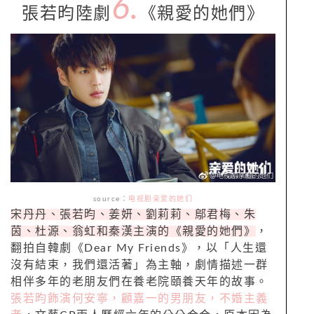
6.
張若昀陸劇
《親愛的她們》
source
：
电视剧亲爱的她们
宋丹丹、張若昀、姜妍、劉莉莉、鄔君梅、朱
茵、杜源、翁虹和秦漢主演的《親愛的她們》
，
翻拍自韓劇《
Dear My Friends
》，以「人生還
沒有結束，我們還活著」為主軸，劇情描述一群
相伴多年的老朋友們在養老院頤養天年的故事。
張若昀飾演何安寧，顧嘉一的男朋友，不婚主義