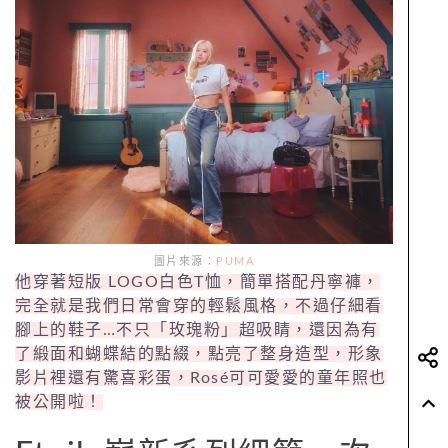
圖片來源：
PUMA
他穿著短版 LOGO白色T恤，簡單搭配丹寧褲，
完全就是我們日常會穿的輕鬆風格，不過仔細看
腳上的鞋子…不只「玫瑰粉」超吸睛，還因為有
了緞面和蝴蝶結的點綴，點亮了整身造型，形象
影片裡還有驚喜彩蛋，Rosé可可愛愛的童年照也
被公開啦！