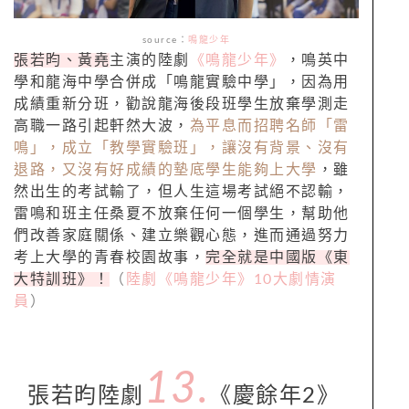
source
：
鳴龍少年
張若昀、黃堯
主演的陸劇
《鳴龍少年》
，鳴英中
學和龍海中學合併成「鳴龍實驗中學」，因為用
成績重新分班，勸說龍海後段班學生放棄學測走
高職一路引起軒然大波，
為平息而招聘名師「雷
鳴」，成立「教學實驗班」，讓沒有背景、沒有
退路，又沒有好成績的墊底學生能夠上大學
，雖
然出生的考試輸了，但人生這場考試絕不認輸，
雷鳴和班主任桑夏不放棄任何一個學生，幫助他
們改善家庭關係、建立樂觀心態，進而通過努力
考上大學的青春校園故事，
完全就是中國版《東
大特訓班》！
（
陸劇《鳴龍少年》10大劇情演
員
）
13.
張若昀陸劇
《慶餘年2》