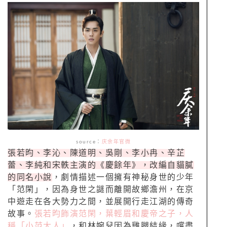
source
：
庆余年官微
張若昀、李沁、陳道明、吳剛、李小冉、辛芷
蕾、李純和宋軼主演的《慶餘年》，改編自貓膩
的同名小說
，劇情描述一個擁有神秘身世的少年
「范閑」，因為身世之謎而離開故鄉澹州，在京
中遊走在各大勢力之間，並展開行走江湖的傳奇
故事。
張若昀飾演范閑，葉輕眉和慶帝之子，人
稱「小范大人」
，和林婉兒因為雞腿結緣，嚐盡