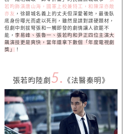
若昀飾演唐山海，國軍上校兼特工，和陳深亦敵
亦友
，徐碧城名義上的丈夫但深愛著她，最後臥
底身份曝光而處以死刑，雖然是諜對諜硬題材，
但劇中劍拔弩張和一觸即發的劇情讓人欲罷不
能，
李易峰、張魯一、張若昀和尹正四位主演大
飆演技更是爽快，當年還拿下數個「年度電視劇
獎」
！
5.
張若昀陸劇
《法醫秦明》