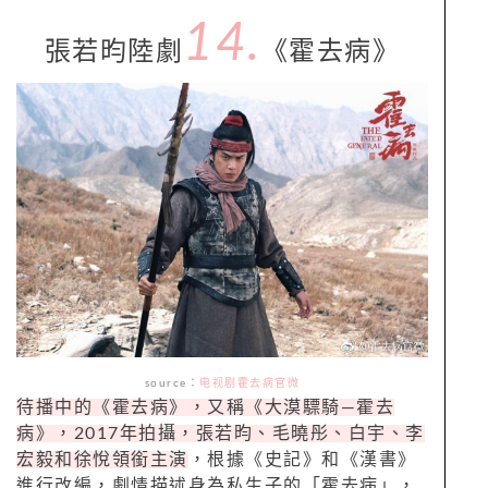
14.
張若昀陸劇
《霍去病》
source
：
电视剧霍去病官微
待播中的《霍去病》，又稱《大漠驃騎
—
霍去
病》，
2017
年拍攝，張若昀、毛曉彤、白宇、李
宏毅和徐悅領銜主演
，根據《史記》和《漢書》
進行改編，劇情描述身為私生子的「霍去病」，