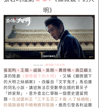
明》
source
：
顯微鏡下的大明
張若昀、王陽、戚薇、吳剛、費啓鳴、高亞麟
主
演的陸劇
《顯微鏡下的大明》
，又稱《顯微鏡下
的大明之絲絹案》，改編自「文字鬼才」馬伯庸
的同名小說，講述無法忍受數學出錯的算呆子
「帥家默」，意外查出仁華縣一個歷史遺留問
題，
在試圖糾正「三千五百三十兩 人丁絲絹稅」
的錯誤過程中頻頻遇到阻饒
，進而引發各利益團