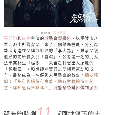
source
：
警察榮譽
張若昀
和
白鹿
主演的
《警察榮譽》
，以平陵市八
里河派出所為背景，來了四個菜鳥警員，分別為
墊底考進來又脾氣毛躁的「李大為」、繼承父親
遺願的前所長女兒「夏潔」、公考第一名的北大
法學高材生「楊樹」、來自農村想出人頭地的
「趙繼偉」，和導師老警員之間相互幫助和成
全，最終成為一名優秀人民警察的故事。
網友評
價：「把有趣拍得有意義，把有意義拍得不刻
意，你知道有多難嗎？」
《警察榮譽》做到了！
11.
張若昀陸劇
《顯微鏡下的大