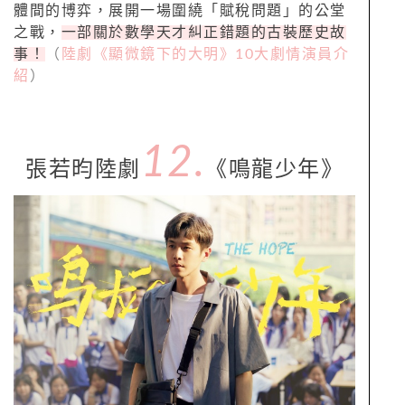
體間的博弈，展開一場圍繞「賦稅問題」的公堂
之戰，
一部關於數學天才糾正錯題的古裝歷史故
事！
（
陸劇《顯微鏡下的大明》10大劇情演員介
紹
）
12.
張若昀陸劇
《鳴龍少年》