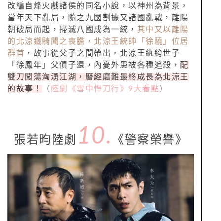
改編自烽火戲諸侯的同名小說，以神州為背景，
當年天下亂局，隨之九國割據又諸國亂戰，離陽
朝破局而起，掃滅八國成為一統，
其中又以離陽
的北涼鐵騎聞之喪膽，北涼王統帥「徐驍」位居
群首
，故事從父子之間帶出，北涼王紈絝世子
「徐鳳年」父債子還，內憂外患被各種追殺，
配
雙刀闖蕩洶湧江湖，曆經磨難最終成長為北涼王
的故事！
（
陸劇《雪中悍刀行》9大看點
）
10.
張若昀陸劇
《警察榮譽》