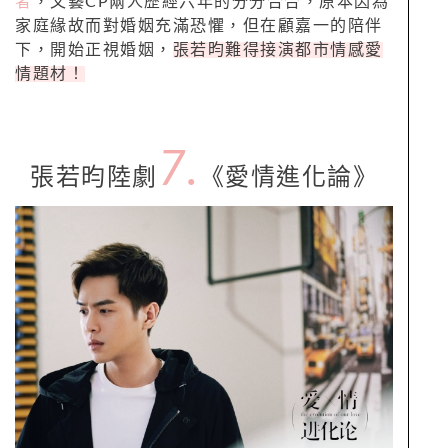
者
，文藝
CP
兩人歷經六年的分分合合，原本因為
家庭緣故而對婚姻充滿恐懼，但在顧嘉一的陪伴
下，開始正視婚姻，
張若昀難得接演都市情感愛
情題材！
7.
張若昀陸劇
《愛情進化論》