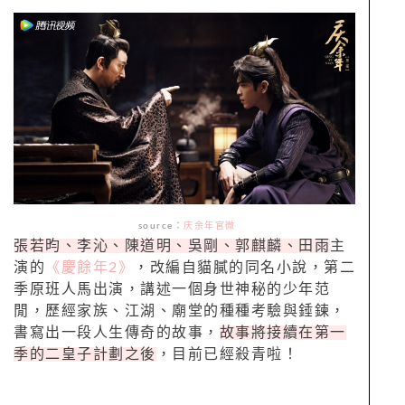
source
：
庆余年官微
張若昀、李沁、陳道明、吳剛、郭麒麟、田雨
主
演的
《慶餘年2》
，改編自貓膩的同名小說，第二
季原班人馬出演，講述一個身世神秘的少年范
閒，歷經家族、江湖、廟堂的種種考驗與錘鍊，
書寫出一段人生傳奇的故事，
故事將接續在第一
季的二皇子計劃之後
，目前已經殺青啦！