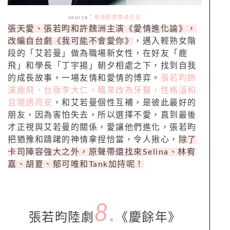
source
：
电视剧爱情进化论
張天愛、張若昀和許魏洲主演《愛情進化論》，
改編自台劇《我可能不會愛你》
，邁入輕熟女階
段的「艾若曼」做為職場新女性，在好友「鹿
飛」和學長「丁宇揚」朝夕相處之下，找到自我
的成長故事，一場友情和愛情的博弈。
張若昀飾
演鹿飛，台版李大仁，職業改為牙醫，性格溫和
且隨遇而安
，和艾若曼個性互補，是彼此最好的
朋友，因為害怕失去，所以選擇不愛，直到最後
才正視與艾若曼的關係，愛讓他們進化，張若昀
把猶豫和躊躇的神情拿捏恰當，令人揪心，
除了
卡司陣容強大之外，原聲帶還找來
Selina
、林宥
嘉、胡夏、郁可唯和
Tank
加持呢！
8.
張若昀陸劇
《慶餘年》