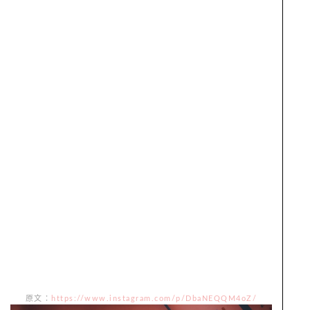
原文：
https://www.instagram.com/p/DbaNEQQM4oZ/