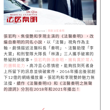
source
：
网剧法医秦明
張若昀、焦俊艷和李現主演的《法醫秦明》，改
編自秦明的同名小說
，以「法醫」視角作為主
軸，劇情描述法醫科長「秦明」、法醫助理「李
大寶」和刑警隊大隊長「林濤」三人攜手破案的
懸疑刑偵故事。
張若昀飾演秦明，擁有異於常人
的邏輯能力
，高冷且心思慎密，能夠找到死者身
上所留下的訊息並偵破案件，
2016
年播出後就創
下
12
億的網絡播放量，張若昀和李現雙帥魅力無
法擋，
續作《法醫秦明
II
》和《法醫秦明之無聲
的證詞》分別在
2018
年和
2021
年播出！