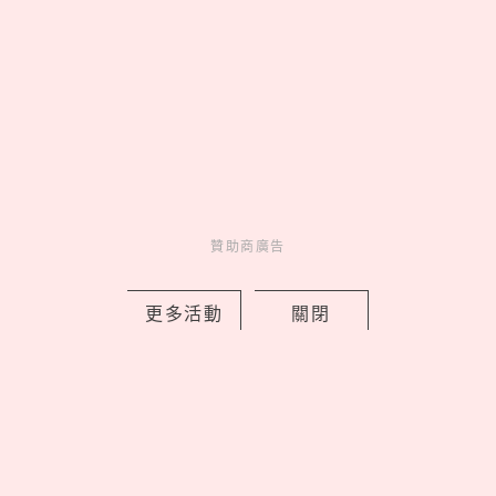
by Noah
Fun
吃喝玩樂
1 days ago
贊助商廣告
更多活動
關閉
2026文博會10大必買IP推薦！WASABI
未來版盲盒、變種吉娃娃聯名《海綿寶
寶》，屎蛋唐尼荷包失守
by copi
Events
展演活動
2 days ago