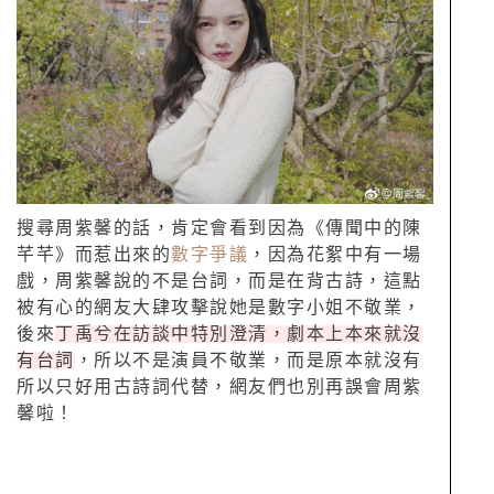
搜尋周紫馨的話，肯定會看到因為《傳聞中的陳
芊芊》而惹出來的
數字爭議
，因為花絮中有一場
戲，周紫馨說的不是台詞，而是在背古詩，這點
被有心的網友大肆攻擊說她是數字小姐不敬業，
後來
丁禹兮在訪談中特別澄清，劇本上本來就沒
有台詞
，所以不是演員不敬業，而是原本就沒有
所以只好用古詩詞代替，網友們也別再誤會周紫
馨啦！