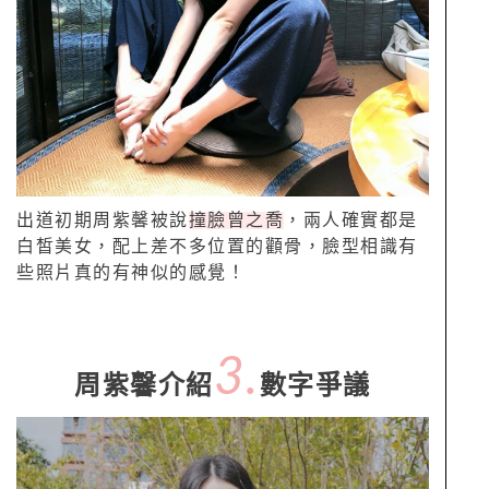
出道初期周紫馨被說
撞臉曾之喬
，兩人確實都是
白皙美女，配上差不多位置的顴骨，臉型相識有
些照片真的有神似的感覺！
3.
周紫馨介紹
數字爭議