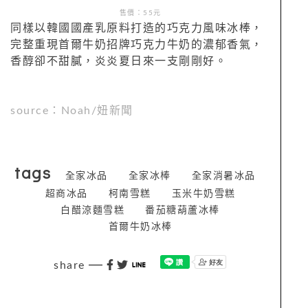
售價：55元
同樣以韓國國產乳原料打造的巧克力風味冰棒，
完整重現首爾牛奶招牌巧克力牛奶的濃郁香氣，
香醇卻不甜膩，炎炎夏日來一支剛剛好。
source：Noah/妞新聞
tags
全家冰品
全家冰棒
全家消暑冰品
超商冰品
柯南雪糕
玉米牛奶雪糕
白醋涼麵雪糕
番茄糖葫蘆冰棒
首爾牛奶冰棒
share