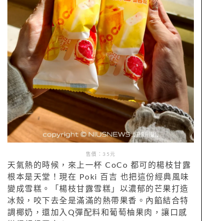
售價：35元
天氣熱的時候，來上一杯 CoCo 都可的楊枝甘露
根本是天堂！現在 Poki 百吉 也把這份經典風味
變成雪糕。「楊枝甘露雪糕」以濃郁的芒果打造
冰殼，咬下去全是滿滿的熱帶果香。內餡結合特
調椰奶，還加入Q彈配料和葡萄柚果肉，讓口感