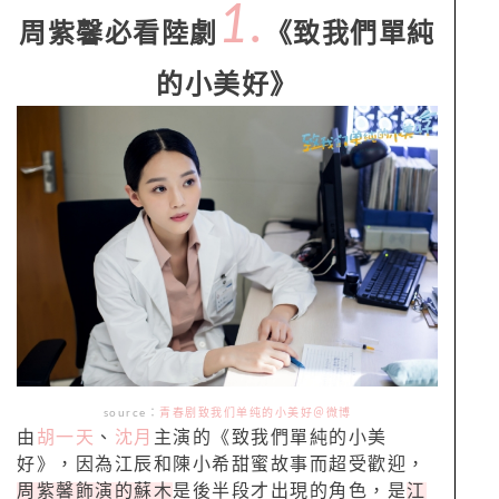
1.
周紫馨必看陸劇
《致我們單純
的小美好》
source：
青春剧致我们单纯的小美好＠微博
由
胡一天
、
沈月
主演的《致我們單純的小美
好》，因為江辰和陳小希甜蜜故事而超受歡迎，
周紫馨飾演的蘇木
是後半段才出現的角色，是
江