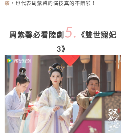
癢
，也代表周紫馨的演技真的不錯啦！
5.
周紫馨必看陸劇
《雙世寵妃
3》