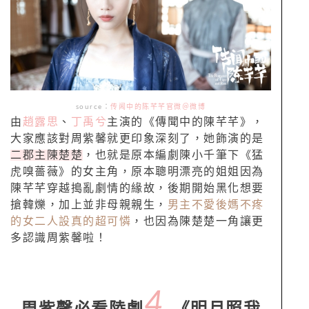
source：
传闻中的陈芊芊官微＠微博
由
趙露思
、
丁禹兮
主演的《傳聞中的陳芊芊》，
大家應該對周紫馨就更印象深刻了，她飾演的是
二郡主陳楚楚
，也就是原本編劇陳小千筆下《猛
虎嗅薔薇》的女主角，原本聰明漂亮的姐姐因為
陳芊芊穿越搗亂劇情的緣故，後期開始黑化想要
搶韓爍，加上並非母親親生，
男主不愛後媽不疼
的女二人設真的超可憐
，也因為陳楚楚一角讓更
多認識周紫馨啦！
4.