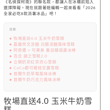
《名偵探柯南》的聯名款，都讓人在冰櫃前陷入
選擇障礙。現在就跟著妞編輯一起來看看「2026
全家必吃8款消暑冰品」吧！
目錄
● 牧場直送4.0 玉米牛奶雪糕
● 嘉義崇文涼麵 白醋涼麵風味雪糕
● 阿奇儂 × 可果美 番茄糖葫蘆冰棒
● 百吉 謎之雪糕2.0
● 立頓奶茶紅茶流心雪糕
● CoCo都可楊枝甘露雪糕
● 首爾牛奶草莓風味冰棒
● 首爾牛奶巧克力風味冰棒
牧場直送4.0 玉米牛奶雪
糕