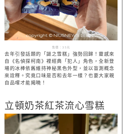
售價：35元
去年引發話題的「謎之雪糕」強勢回歸！靈感來
自《名偵探柯南》裡經典「犯人」角色，全新登
場的冰棒依舊維持神秘黑色外型，並以盲測概念
來詮釋。究竟口味是否和去年一樣？也要大家親
自品嚐才能揭曉！
立頓奶茶紅茶流心雪糕