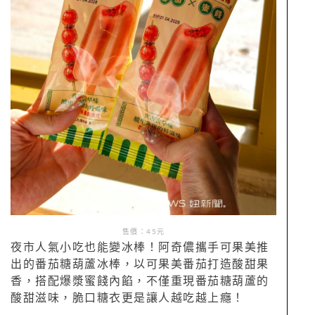
售價：45元
夜市人氣小吃也能變冰棒！阿奇儂攜手可果美推
出的番茄糖葫蘆冰棒，以可果美番茄打造酸甜果
香，搭配爆漿蜜餞內餡，不僅重現番茄糖葫蘆的
酸甜滋味，脆口糖衣更是讓人越吃越上癮！