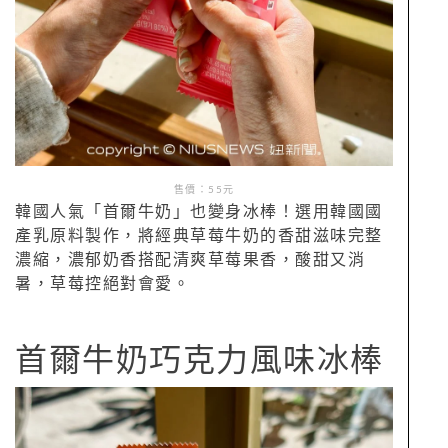
售價：55元
韓國人氣「首爾牛奶」也變身冰棒！選用韓國國
產乳原料製作，將經典草莓牛奶的香甜滋味完整
濃縮，濃郁奶香搭配清爽草莓果香，酸甜又消
暑，草莓控絕對會愛。
首爾牛奶巧克力風味冰棒