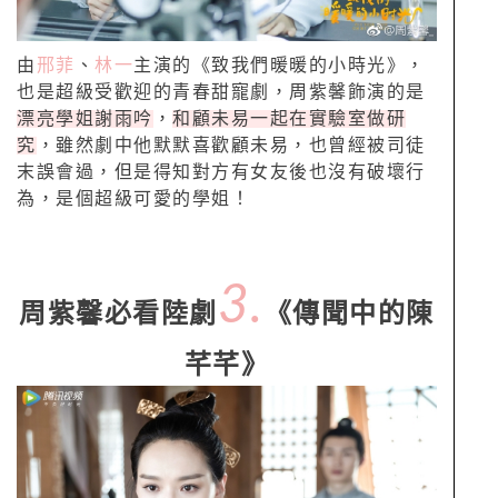
由
邢菲
、
林一
主演的《致我們暖暖的小時光》，
也是超級受歡迎的青春甜寵劇，周紫馨飾演的是
漂亮學姐謝雨吟
，
和顧未易一起在實驗室做研
究
，雖然劇中他默默喜歡顧未易，也曾經被司徒
末誤會過，但是得知對方有女友後也沒有破壞行
為，是個超級可愛的學姐！
3.
周紫馨必看陸劇
《傳聞中的陳
芊芊》