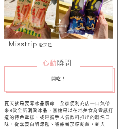
Misstrip
愛玩妞
心動
瞬間
_
開吃！
夏天就是要靠冰品續命！全家便利商店一口氣帶
來8款全新消暑冰品，無論是以在地美食為靈感打
造的特色雪糕，或是攜手人氣飲料推出的聯名口
味，從嘉義白醋涼麵、酸甜番茄糖葫蘆，到與