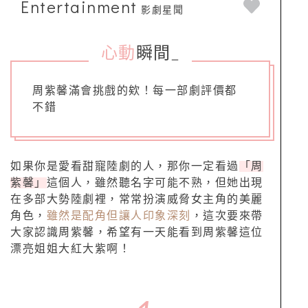
Entertainment
影劇星聞
心動
瞬間
_
周紫馨滿會挑戲的欸！每一部劇評價都
不錯
如果你是愛看甜寵陸劇的人，那你一定看過
「周
紫馨」
這個人，雖然聽名字可能不熟，但她出現
在多部大勢陸劇裡，常常扮演威脅女主角的美麗
角色，
雖然是配角但讓人印象深刻
，這次要來帶
大家認識周紫馨，希望有一天能看到周紫馨這位
漂亮姐姐大紅大紫啊！