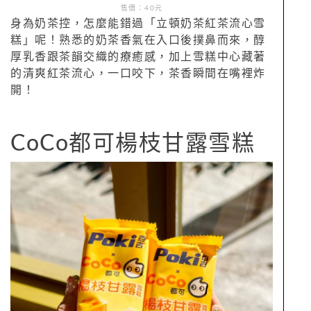
售價：40元
身為奶茶控，怎麼能錯過「立頓奶茶紅茶流心雪
糕」呢！熟悉的奶茶香氣在入口後撲鼻而來，醇
厚乳香跟茶韻交織的療癒感，加上雪糕中心藏著
的清爽紅茶流心，一口咬下，茶香瞬間在嘴裡炸
開！
CoCo都可楊枝甘露雪糕