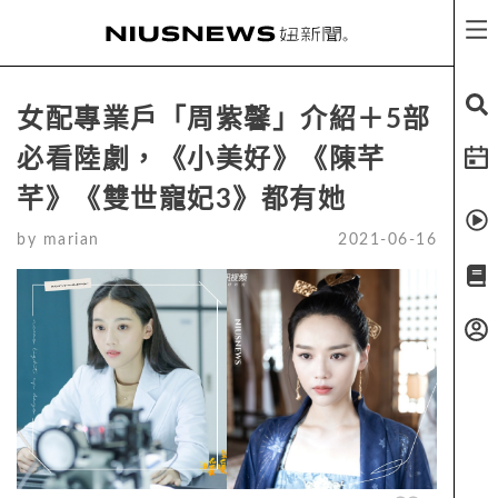
女配專業戶「周紫馨」介紹＋5部
必看陸劇，《小美好》《陳芊
芊》《雙世寵妃3》都有她
by
marian
2021-06-16