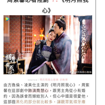
周紫馨必看陸劇
《明月照我
心》
source：
明月照我心官微 ＠微博
由方逸倫、凌美仕主演的《明月照我心》，周紫
馨在這部劇中
飾演喬慧心
，跟男主角從小有婚
約，因為誤會而嫁給別人，但心中還是很愛他，
這部戲
黑化的部分就比較多，讓觀眾氣得牙癢