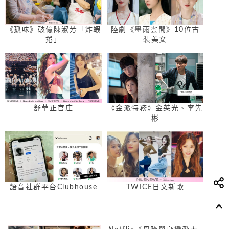
《孤味》破億陳淑芳「炸蝦
陸劇《墨雨雲間》10位古
捲」
裝美女
舒華正官庄
《金派特務》金英光、李先
彬
語音社群平台Clubhouse
TWICE日文新歌