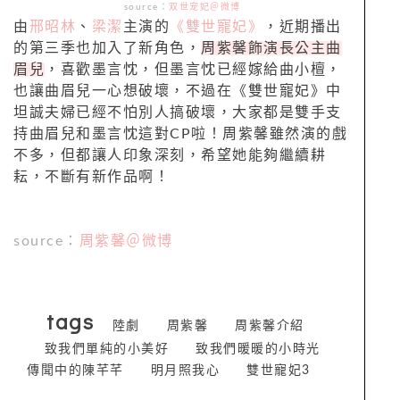
source：
双世宠妃＠微博
由
邢昭林
、
梁潔
主演的
《雙世寵妃》
，近期播出
的第三季也加入了新角色，
周紫馨飾演長公主曲
眉兒
，喜歡墨言忱，但墨言忱已經嫁給曲小檀，
也讓曲眉兒一心想破壞，不過在《雙世寵妃》中
坦誠夫婦已經不怕別人搞破壞，大家都是雙手支
持曲眉兒和墨言忱這對CP啦！周紫馨雖然演的戲
不多，但都讓人印象深刻，希望她能夠繼續耕
耘，不斷有新作品啊！
source：
周紫馨＠微博
tags
陸劇
周紫馨
周紫馨介紹
致我們單純的小美好
致我們暖暖的小時光
傳聞中的陳芊芊
明月照我心
雙世寵妃3