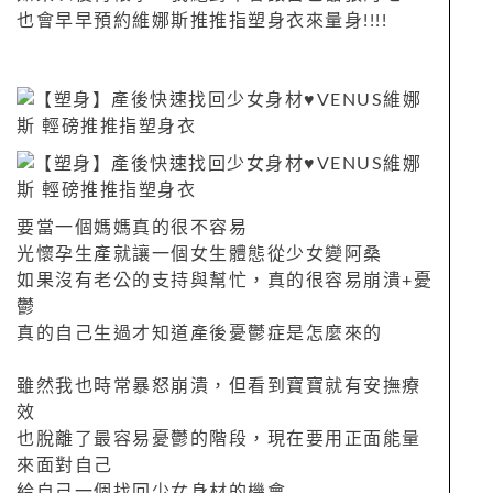
也會早早預約維娜斯推推指塑身衣來量身!!!!
要當一個媽媽真的很不容易
光懷孕生產就讓一個女生體態從少女變阿桑
如果沒有老公的支持與幫忙，真的很容易崩潰+憂
鬱
真的自己生過才知道產後憂鬱症是怎麼來的
雖然我也時常暴怒崩潰，但看到寶寶就有安撫療
效
也脫離了最容易憂鬱的階段，現在要用正面能量
來面對自己
給自己一個找回少女身材的機會