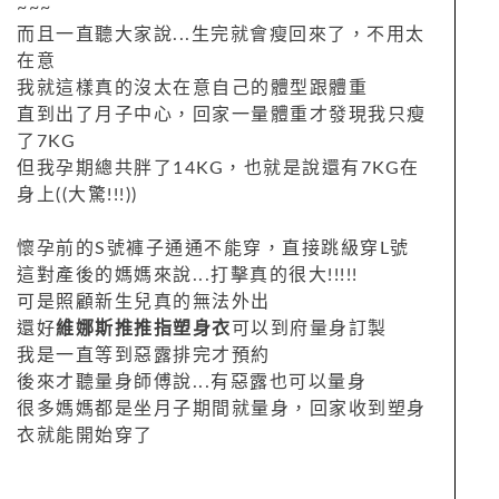
~~~
而且一直聽大家說...生完就會瘦回來了，不用太
在意
我就這樣真的沒太在意自己的體型跟體重
直到出了月子中心，回家一量體重才發現我只瘦
了7KG
但我孕期總共胖了14KG，也就是說還有7KG在
身上((大驚!!!))
懷孕前的S號褲子通通不能穿，直接跳級穿L號
這對產後的媽媽來說...打擊真的很大!!!!!
可是照顧新生兒真的無法外出
還好
維娜斯推推指塑身衣
可以到府量身訂製
我是一直等到惡露排完才預約
後來才聽量身師傅說...有惡露也可以量身
很多媽媽都是坐月子期間就量身，回家收到塑身
衣就能開始穿了