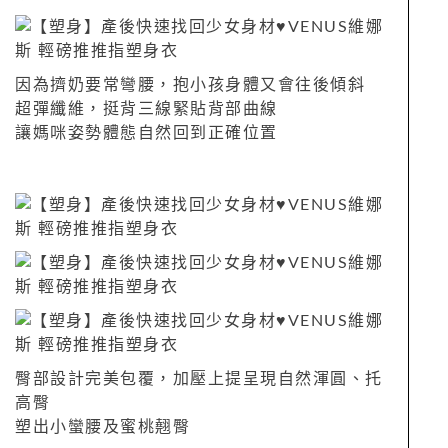
因為擠奶要常彎腰，抱小孩身體又會往後傾斜
超彈纖維，挺背三線緊貼背部曲線
讓媽咪姿勢體態自然回到正確位置
臀部設計完美包覆，加壓上提呈現自然渾圓、托
高臀
塑出小蠻腰及蜜桃翹臀