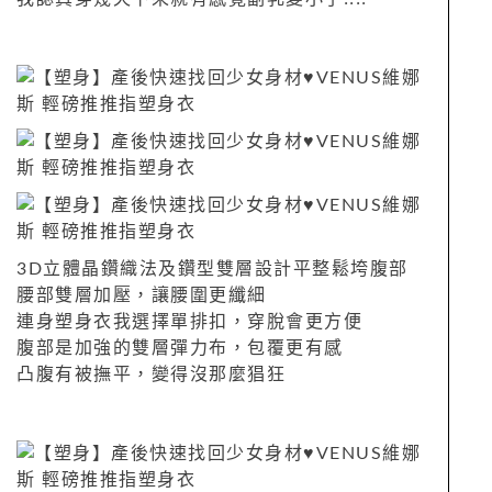
3D立體晶鑽織法及鑽型雙層設計平整鬆垮腹部
腰部雙層加壓，讓腰圍更纖細
連身塑身衣我選擇單排扣，穿脫會更方便
腹部是加強的雙層彈力布，包覆更有感
凸腹有被撫平，變得沒那麼猖狂