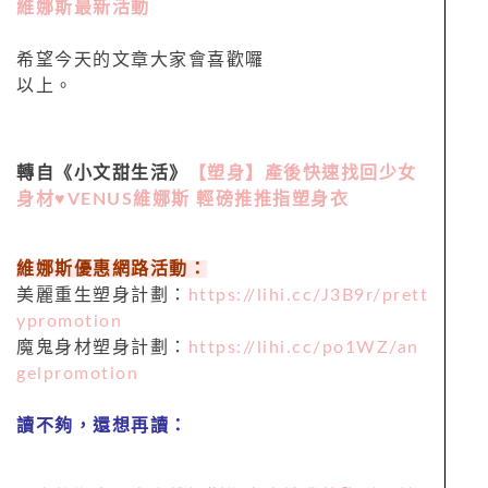
維娜斯最新活動
希望今天的文章大家會喜歡囉
以上。
轉自《小文甜生活》
【塑身】產後快速找回少女
身材♥VENUS維娜斯 輕磅推推指塑身衣
維娜斯優惠網路活動：
美麗重生塑身計劃：
https://lihi.cc/J3B9r/prett
ypromotion
魔鬼身材塑身計劃：
https://lihi.cc/po1WZ/an
gelpromotion
讀不夠，還想再讀：