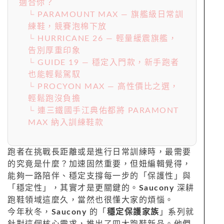
適合你？
└ PARAMOUNT MAX — 旗艦級日常訓
練鞋，競賽泡棉下放
└ HURRICANE 26 — 輕量緩震旗艦，
告別厚重印象
└ GUIDE 19 — 穩定入門款，新手跑者
也能輕鬆駕馭
└ PROCYON MAX — 高性價比之選，
輕鬆跑沒負擔
└ 連三鐵國手江典佑都將 PARAMONT
MAX 納入訓練鞋款
跑者在挑戰長距離或是進行日常訓練時，最需要
的究竟是什麼？加速固然重要，但妞編輯覺得，
能夠一路陪伴、穩定支撐每一步的「保護性」與
「穩定性」，其實才是更關鍵的。
Saucony
深耕
跑鞋領域這麼久，當然也很懂大家的煩惱。
今年秋冬，
Saucony
的「
穩定保護家族
」系列就
針對這個核心需求，推出了四大跑鞋新品。他們