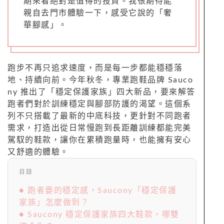
期來看絕對是值得的投資。我很期待能
親自去門市體驗一下，感受它說的「奢
華腳感」。
跑步不再只追求速度，而是每一步都能穩穩落
地、持續向前。今年秋冬，專業跑鞋品牌 Sauco
ny 推出了「穩定保護家族」四大新品，要來解答
跑者們對於訓練穩定與腳部防護的渴望。這個系
列不只搭載了最新的中底科技，更針對不同跑者
需求，打造出從日常慢跑到長距離訓練都能完美
駕馭的鞋款，讓你在累積跑量時，也能擁有安心
又舒適的體驗。
目錄
● 跑者要的穩定感，Saucony「穩定保護
家族」怎麼做到？
● Saucony 穩定保護家族四大鞋款，哪雙