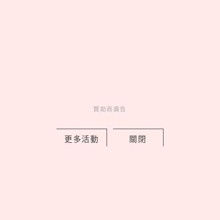
MORE
latest news
_
贊助商廣告
更多活動
關閉
《藍色監獄》真人版21大演員角色介