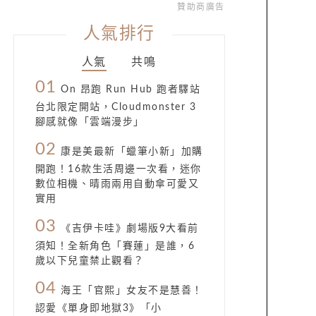
贊助商廣告
人氣排行
人氣
共鳴
01
On 昂跑 Run Hub 跑者驛站
台北限定開站，Cloudmonster 3
腳感就像「雲端漫步」
02
康是美最新「蠟筆小新」加購
開跑！16款生活周邊一次看，迷你
數位相機、晴雨兩用自動傘可愛又
實用
03
《吉伊卡哇》劇場版9大看前
須知！全新角色「賽蓮」是誰，6
歲以下兒童禁止觀看？
04
海王「官熙」女友不是慧善！
認愛《單身即地獄3》「小