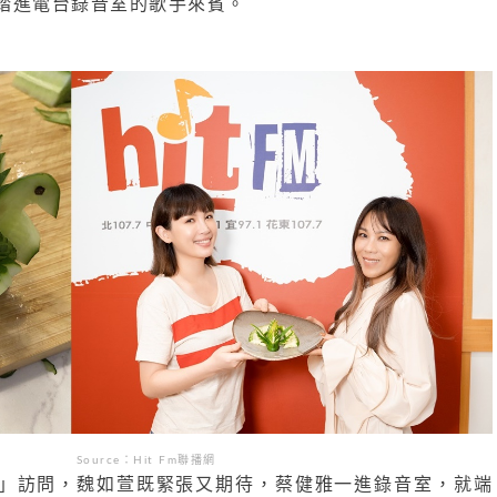
踏進電台錄音室的歌手來賓。
Source：
Hit Fm
聯播網
」訪問，魏如萱既緊張又期待，蔡健雅一進錄音室，就端