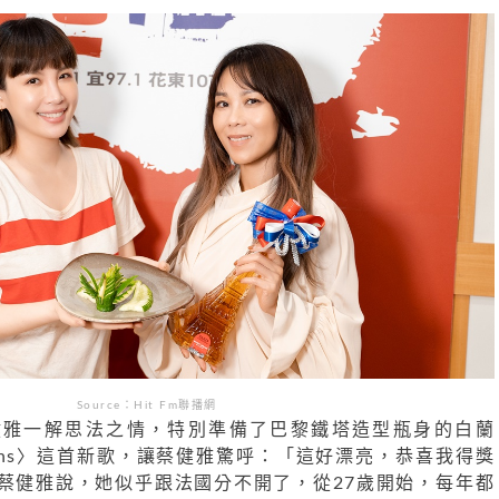
Source：
Hit Fm
聯播網
健雅一解思法之情，特別準備了巴黎鐵塔造型瓶身的白蘭
raphs〉這首新歌，讓蔡健雅驚呼：「這好漂亮，恭喜我得獎
蔡健雅說，她似乎跟法國分不開了，從27歲開始，每年都