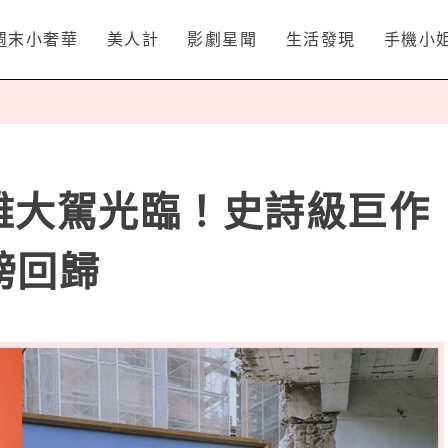
週末小奢華
美人計
影劇星聞
生活發現
手機小
健雅大駕光臨！史詩級巨作
磅回歸