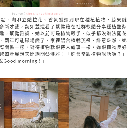
Source：
chua.tanya@instagram
甜點、咖啡立體拉花、香氛蠟燭到現在種植植物，蔬果雕
多新才藝，魏如萱還看了蔡健雅在社群軟體分享種植酪梨
趣，蔡健雅說，她以前可是植物殺手，似乎都沒辦法開花
、兩年可能磁場變了，家裡陽台植栽茂盛、綠意盎然，她
際關係一樣，對待植物就跟待人處事一樣，妳跟植物良好
魏如萱異想天開詢問蔡健雅：「妳會常跟植物說話嗎？」
od morning！」