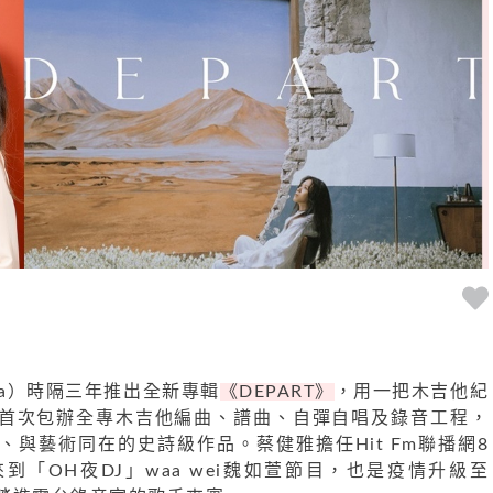
ya）時隔三年推出全新專輯
《DEPART》
，用一把木吉他紀
首次包辦全專木吉他編曲、譜曲、自彈自唱及錄音工程，
與藝術同在的史詩級作品。蔡健雅擔任Hit Fm聯播網8
日來到「OH夜DJ」waa wei魏如萱節目，也是疫情升級至