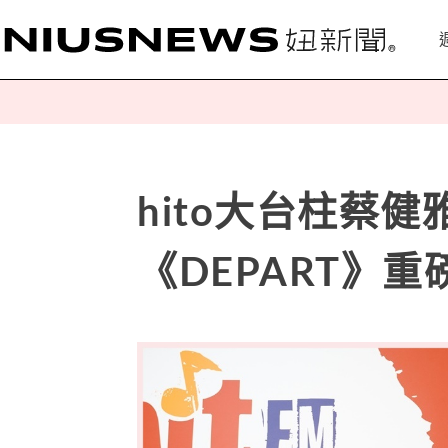
hito大台柱蔡
《DEPART》重