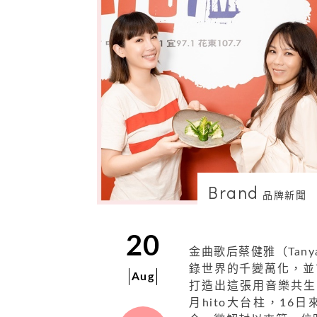
Brand
品牌新聞
20
金曲歌后蔡健雅（Tan
錄世界的千變萬化，並
Aug
打造出這張用音樂共生、
月hito大台柱，16