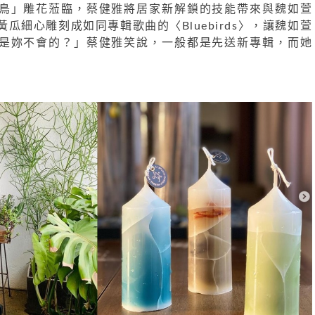
鳥」雕花蒞臨，蔡健雅將居家新解鎖的技能帶來與魏如萱
瓜細心雕刻成如同專輯歌曲的〈Bluebirds〉，讓魏如萱
是妳不會的？」蔡健雅笑說，一般都是先送新專輯，而她