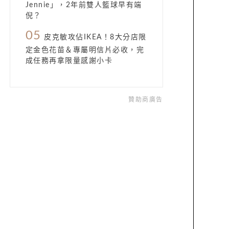
Jennie」，2年前雙人籃球早有端
倪？
05
皮克敏攻佔IKEA！8大分店限
定金色花苗＆專屬明信片必收，完
成任務再拿限量感謝小卡
贊助商廣告