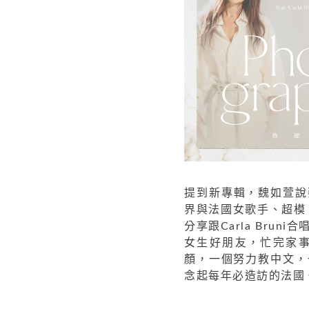
提到新專輯，魏如萱說蔡
界與法國女歌手、超模、
分享跟Carla Br
女生好朋友，忙完家
顏，一個努力教中文，
念起每年必造訪的法國