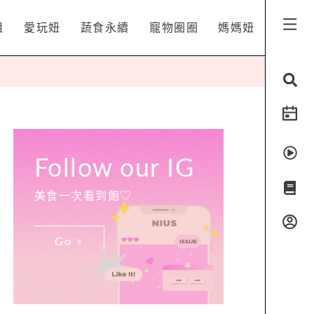
姐
愛玩妞
蔬食永續
寵物圈圈
媽媽妞
Follow our IG
美食一次看到飽♡
Go >